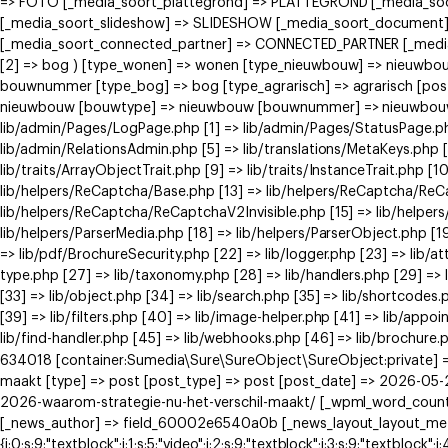
=> FOTO [_media_soort_plattegrond] => PLATTEGROND [_media_soort
[_media_soort_slideshow] => SLIDESHOW [_media_soort_document]
[_media_soort_connected_partner] => CONNECTED_PARTNER [_media_
[2] => bog ) [type_wonen] => wonen [type_nieuwbouw] => nieuwb
bouwnummer [type_bog] => bog [type_agrarisch] => agrarisch [post
nieuwbouw [bouwtype] => nieuwbouw [bouwnummer] => nieuwbouw ) [
lib/admin/Pages/LogPage.php [1] => lib/admin/Pages/StatusPage.ph
lib/admin/RelationsAdmin.php [5] => lib/translations/MetaKeys.php [6
lib/traits/ArrayObjectTrait.php [9] => lib/traits/InstanceTrait.php [1
lib/helpers/ReCaptcha/Base.php [13] => lib/helpers/ReCaptcha/Re
lib/helpers/ReCaptcha/ReCaptchaV2Invisible.php [15] => lib/helpe
lib/helpers/ParserMedia.php [18] => lib/helpers/ParserObject.php [
=> lib/pdf/BrochureSecurity.php [22] => lib/logger.php [23] => lib/at
type.php [27] => lib/taxonomy.php [28] => lib/handlers.php [29] => li
[33] => lib/object.php [34] => lib/search.php [35] => lib/shortcodes.
[39] => lib/filters.php [40] => lib/image-helper.php [41] => lib/app
lib/find-handler.php [45] => lib/webhooks.php [46] => lib/brochure.
634018 [container:Sumedia\Sure\SureObject\SureObject:private] =>
maakt [type] => post [post_type] => post [post_date] => 2026-05-2
2026-waarom-strategie-nu-het-verschil-maakt/ [_wpml_word_count
[_news_author] => field_60002e6540a0b [_news_layout_layout_meta] =>
{i:0;s:9:"textblock";i:1;s:5:"video";i:2;s:9:"textblock";i:3;s:9:"textblock";i