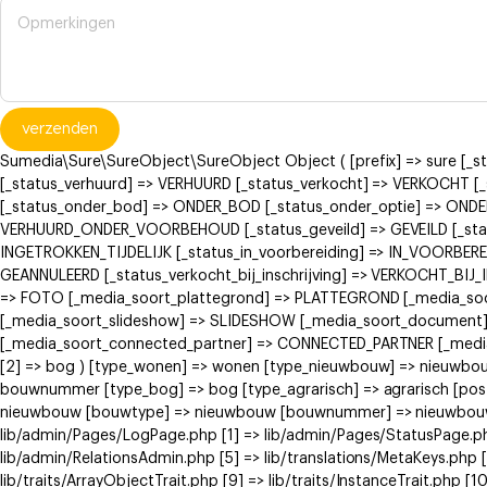
verzenden
Sumedia\Sure\SureObject\SureObject Object ( [prefix] => sure [_
[_status_verhuurd] => VERHUURD [_status_verkocht] => VERKOCH
[_status_onder_bod] => ONDER_BOD [_status_onder_optie] => ONDE
VERHUURD_ONDER_VOORBEHOUD [_status_geveild] => GEVEILD [_status
INGETROKKEN_TIJDELIJK [_status_in_voorbereiding] => IN_VOORBERE
GEANNULEERD [_status_verkocht_bij_inschrijving] => VERKOCHT_BI
=> FOTO [_media_soort_plattegrond] => PLATTEGROND [_media_soort
[_media_soort_slideshow] => SLIDESHOW [_media_soort_document]
[_media_soort_connected_partner] => CONNECTED_PARTNER [_media_
[2] => bog ) [type_wonen] => wonen [type_nieuwbouw] => nieuwb
bouwnummer [type_bog] => bog [type_agrarisch] => agrarisch [post
nieuwbouw [bouwtype] => nieuwbouw [bouwnummer] => nieuwbouw ) [
lib/admin/Pages/LogPage.php [1] => lib/admin/Pages/StatusPage.ph
lib/admin/RelationsAdmin.php [5] => lib/translations/MetaKeys.php [6
lib/traits/ArrayObjectTrait.php [9] => lib/traits/InstanceTrait.php [1