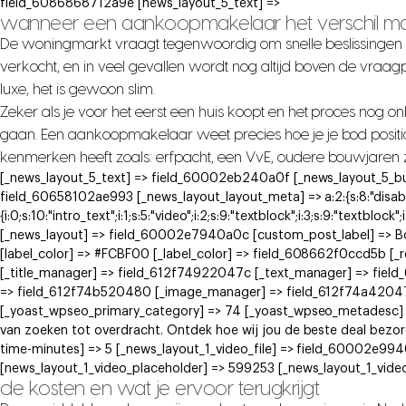
field_6086868712a9e [news_layout_5_text] =>
wanneer een aankoopmakelaar het verschil m
De woningmarkt vraagt tegenwoordig om snelle beslissingen
verkocht, en in veel gevallen wordt nog altijd boven de vraa
luxe, het is gewoon slim.
Zeker als je voor het eerst een huis koopt en het proces nog 
gaan. Een aankoopmakelaar weet precies hoe je je bod positi
kenmerken heeft zoals: erfpacht, een VvE, oudere bouwjaren ziet
[_news_layout_5_text] => field_60002eb240a0f [_news_layout_5_bu
field_60658102ae993 [_news_layout_layout_meta] => a:2:{s:8:"disabled
{i:0;s:10:"intro_text";i:1;s:5:"video";i:2;s:9:"textblock";i:3;s:9:"textblock"
[_news_layout] => field_60002e7940a0c [custom_post_label] => 
[label_color] => #FCBF00 [_label_color] => field_608662f0ccd5b [
[_title_manager] => field_612f74922047c [_text_manager] => fie
=> field_612f74b520480 [_image_manager] => field_612f74a42047e
[_yoast_wpseo_primary_category] => 74 [_yoast_wpseo_metadesc] 
van zoeken tot overdracht. Ontdek hoe wij jou de beste deal bez
time-minutes] => 5 [_news_layout_1_video_file] => field_60002e9
[news_layout_1_video_placeholder] => 599253 [_news_layout_1_vide
de kosten en wat je ervoor terugkrijgt