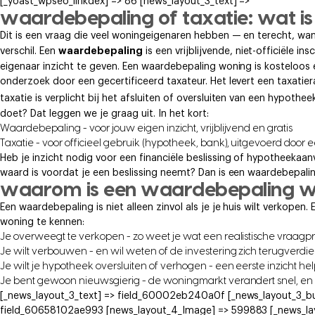
[_yoast_wpseo_linkdex] => 86 [news_layout_3_text] =>
waardebepaling of taxatie: wat is 
Dit is een vraag die veel woningeigenaren hebben — en terecht, wan
waardebepaling
verschil. Een
is een vrijblijvende, niet-officiële 
eigenaar inzicht te geven. Een waardebepaling woning is kosteloos e
onderzoek door een gecertificeerd taxateur. Het levert een taxatie
taxatie is verplicht bij het afsluiten of oversluiten van een hypot
doet? Dat leggen we je graag uit. In het kort:
Waardebepaling - voor jouw eigen inzicht, vrijblijvend en gratis
Taxatie - voor officieel gebruik (hypotheek, bank), uitgevoerd door 
Heb je inzicht nodig voor een financiële beslissing of hypotheeka
waard is voordat je een beslissing neemt? Dan is een waardebepalin
waarom is een waardebepaling wo
Een waardebepaling is niet alleen zinvol als je je huis wilt verkopen
woning te kennen:
Je overweegt te verkopen - zo weet je wat een realistische vraagprij
Je wilt verbouwen - en wil weten of de investering zich terugverdie
Je wilt je hypotheek oversluiten of verhogen - een eerste inzicht he
Je bent gewoon nieuwsgierig - de woningmarkt verandert snel, en h
[_news_layout_3_text] => field_60002eb240a0f [_news_layout_3_bu
field_60658102ae993 [news_layout_4_Image] => 599883 [_news_lay