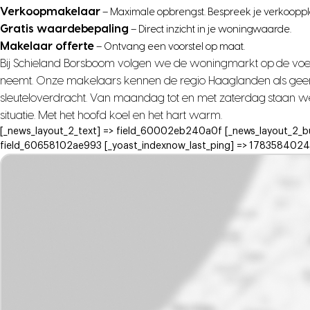
Verkoopmakelaar
– Maximale opbrengst. Bespreek je verkooppl
Gratis waardebepaling
– Direct inzicht in je woningwaarde.
Makelaar offerte
– Ontvang een voorstel op maat.
Bij Schieland Borsboom volgen we de woningmarkt op de voet, z
neemt. Onze makelaars kennen de regio Haaglanden als geen and
sleuteloverdracht. Van maandag tot en met zaterdag staan we 
situatie. Met het hoofd koel en het hart warm.
[_news_layout_2_text] => field_60002eb240a0f [_news_layout_2_b
field_60658102ae993 [_yoast_indexnow_last_ping] => 1783584024 )