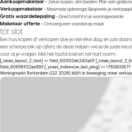
Aankoopmakelaar
– Zeker kopen, slim bieden. Plan een gratis 
Verkoopmakelaar
– Maximale opbrengst. Bespreek je verkooppl
Gratis waardebepaling
– Direct inzicht in je woningwaarde.
Makelaar offerte
– Ontvang een voorstel op maat.
tot slot
Een huis kopen of verkopen doe je niet elke dag, en juist daar
een scherpe blik op cijfers als deze helpen we je de juiste k
voor al je vragen. Met het hoofd koel en het hart warm.
[_news_layout_2_text] => field_60002eb240a0f [_news_layout_2_b
field_60658102ae993 [_yoast_indexnow_last_ping] => 1783603671 [_d
Woningmarkt Rotterdam (Q2 2026) blijft in beweging: meer verkope