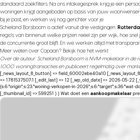
standaard zoekfilters. Na ons intakegesprek krijg je een pers
woningen krijgt aangeboden op basis van jouw woonwensen, bu
bij je past, en werken wij nog gerichter voor je.
Schieland Borsboom is actief vanuit drie vestigingen:
Rotterda
regio's van binnenuit welke prijzen reëel zijn per wijk, hoe s
de concurrentie groot blijft. En we werken altijd met transpar
Meer weten over Copaan?
Bekijk hoe het werkt
Over de auteur: Schieland Borsboom is NVM-makelaar in de re
1.000 woningtransacties en publiceert regelmatig over markt
[_news_layout_8_button] => field_60002ebe40a10 [_news_layout_8_s
=> 1781537507:1 [_edit_last] => 12 [_wp_old_date] => 2026-05-22 [_
{s:6:"origin";s:23:"woning-verkopen-in-2026";s:6:"target";s:36:"wat-do
aankoopmakelaar
[_thumbnail_id] => 599251 ) ) Wat doet een
pre