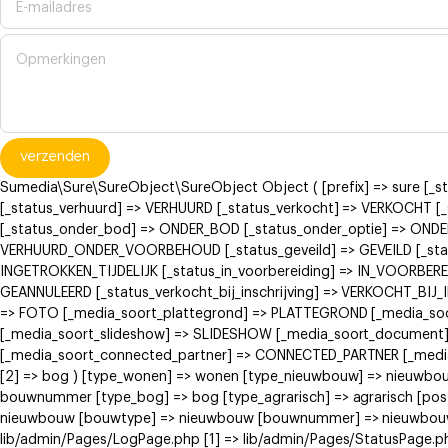
verzenden
Sumedia\Sure\SureObject\SureObject Object ( [prefix] => sure [_
[_status_verhuurd] => VERHUURD [_status_verkocht] => VERKOCH
[_status_onder_bod] => ONDER_BOD [_status_onder_optie] => ONDE
VERHUURD_ONDER_VOORBEHOUD [_status_geveild] => GEVEILD [_status
INGETROKKEN_TIJDELIJK [_status_in_voorbereiding] => IN_VOORBERE
GEANNULEERD [_status_verkocht_bij_inschrijving] => VERKOCHT_BI
=> FOTO [_media_soort_plattegrond] => PLATTEGROND [_media_soort
[_media_soort_slideshow] => SLIDESHOW [_media_soort_document]
[_media_soort_connected_partner] => CONNECTED_PARTNER [_media_
[2] => bog ) [type_wonen] => wonen [type_nieuwbouw] => nieuwb
bouwnummer [type_bog] => bog [type_agrarisch] => agrarisch [post
nieuwbouw [bouwtype] => nieuwbouw [bouwnummer] => nieuwbouw ) [
lib/admin/Pages/LogPage.php [1] => lib/admin/Pages/StatusPage.ph