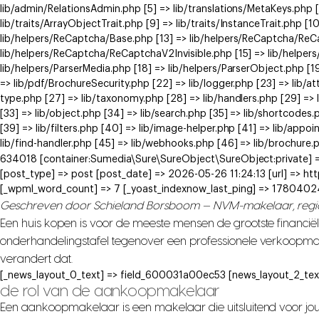
lib/admin/RelationsAdmin.php [5] => lib/translations/MetaKeys.php [6
lib/traits/ArrayObjectTrait.php [9] => lib/traits/InstanceTrait.php [1
lib/helpers/ReCaptcha/Base.php [13] => lib/helpers/ReCaptcha/Re
lib/helpers/ReCaptcha/ReCaptchaV2Invisible.php [15] => lib/helpe
lib/helpers/ParserMedia.php [18] => lib/helpers/ParserObject.php [
=> lib/pdf/BrochureSecurity.php [22] => lib/logger.php [23] => lib/at
type.php [27] => lib/taxonomy.php [28] => lib/handlers.php [29] => li
[33] => lib/object.php [34] => lib/search.php [35] => lib/shortcodes.
[39] => lib/filters.php [40] => lib/image-helper.php [41] => lib/app
lib/find-handler.php [45] => lib/webhooks.php [46] => lib/brochure.
634018 [container:Sumedia\Sure\SureObject\SureObject:private] =>
[post_type] => post [post_date] => 2026-05-26 11:24:13 [url] => 
[_wpml_word_count] => 7 [_yoast_indexnow_last_ping] => 1780402
Geschreven door Schieland Borsboom — NVM-makelaar, reg
Een huis kopen is voor de meeste mensen de grootste financiël
onderhandelingstafel tegenover een professionele verkoopm
verandert dat.
[_news_layout_0_text] => field_600031a00ec53 [news_layout_2_tex
de rol van de aankoopmakelaar
Een aankoopmakelaar is een makelaar die uitsluitend voor jou w