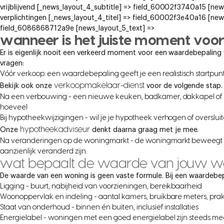
vrijblijvend [_news_layout_4_subtitle] => field_60002f3740a15 [new
verplichtingen [_news_layout_4_titel] => field_60002f3e40a16 [new
field_6086868712a9e [news_layout_5_text] =>
wanneer is het juiste moment voo
Er is eigenlijk nooit een verkeerd moment voor een waardebepaling w
vragen:
Vóór verkoop: een waardebepaling geeft je een realistisch startpunt 
verkoopmakelaar-dienst
Bekijk ook onze
voor de volgende stap.
Na een verbouwing - een nieuwe keuken, badkamer, dakkapel of ui
hoeveel
Bij hypotheekwijzigingen - wil je je hypotheek verhogen of overslui
hypotheekadviseur
Onze
denkt daarna graag met je mee.
Na veranderingen op de woningmarkt - de woningmarkt beweegt con
aanzienlijk veranderd zijn.
wat bepaalt de waarde van jouw w
De waarde van een woning is geen vaste formule. Bij een waardebep
Ligging - buurt, nabijheid van voorzieningen, bereikbaarheid
Woonoppervlak en indeling - aantal kamers, bruikbare meters, prak
Staat van onderhoud - binnen én buiten, inclusief installaties
Energielabel - woningen met een goed energielabel zijn steeds m