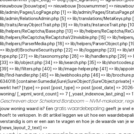
bouwnummer [type_bog] => bog [type_agrarisch] => agrarisch [post
nieuwbouw [bouwtype] => nieuwbouw [bouwnummer] => nieuwbouw ) [
lib/admin/Pages/LogPage.php [1] => lib/admin/Pages/StatusPage.ph
lib/admin/RelationsAdmin.php [5] => lib/translations/MetaKeys.php [6
lib/traits/ArrayObjectTrait.php [9] => lib/traits/InstanceTrait.php [1
lib/helpers/ReCaptcha/Base.php [13] => lib/helpers/ReCaptcha/Re
lib/helpers/ReCaptcha/ReCaptchaV2Invisible.php [15] => lib/helpe
lib/helpers/ParserMedia.php [18] => lib/helpers/ParserObject.php [
=> lib/pdf/BrochureSecurity.php [22] => lib/logger.php [23] => lib/at
type.php [27] => lib/taxonomy.php [28] => lib/handlers.php [29] => li
[33] => lib/object.php [34] => lib/search.php [35] => lib/shortcodes.
[39] => lib/filters.php [40] => lib/image-helper.php [41] => lib/app
lib/find-handler.php [45] => lib/webhooks.php [46] => lib/brochure.
634018 [container:Sumedia\Sure\SureObject\SureObject:private] => 
werkt het? [type] => post [post_type] => post [post_date] => 2026
woning/ [_wpml_word_count] => 7 [_yoast_indexnow_last_ping] =>
Geschreven door Schieland Borsboom — NVM-makelaar, reg
gratis waardebepaling
jouw woning waard is? Een
geeft je snel 
hoeft te verkopen. In dit artikel leggen we uit hoe een waardebepal
verstandig is om er een aan te vragen en hoe je de waarde van je
[news_layout_2_text] =>