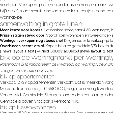
voorheen. Verkopers profiteren ondertussen van een markt wa
blijft actief, maar schuift langzaam een klein beetje richting b
woningtype.
samenvatting in grote lijnen
Meer keuze voor kopers.
Het aanbod steeg naar 4.160 woningen, 1
Prijzen stijgen stevig door.
Vooral hoekwoningen en twee-onder-ee
Woningen verkopen nog steeds snel.
De gemiddelde verkooptijd ko
Overbieden neemt iets af.
Kopers betalen gemiddeld 3,7% boven de 
[_news_layout_1_text] => field_600031a00ec53 [news_layout_2_text
blik op de woningmarkt per woningt
Rotterdam ZHZ rapporteert dit kwartaal op woningtype in p
voegen we die uiteraard toe.
blik op appartementen
Verkoop: 2.729 appartementen verkocht. Dat is meer dan vori
Mediane transactieprijs: € 358.000, hoger dan vorig kwartaa
Verkooptijd: Gemiddeld 31 dagen, langer dan een jaar gelede
Gemiddeld boven vraagprijs verkocht: 4,1%.
blik op tussenwoningen