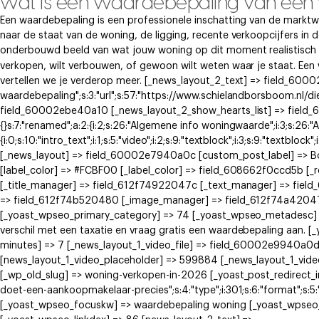
wat is een waardebepaling van een
Een waardebepaling is een professionele inschatting van de marktw
naar de staat van de woning, de ligging, recente verkoopcijfers in 
onderbouwd beeld van wat jouw woning op dit moment realistisch k
verkopen, wilt verbouwen, of gewoon wilt weten waar je staat. Ee
vertellen we je verderop meer. [_news_layout_2_text] => field_60002
waardebepaling";s:3:"url";s:57:"https://www.schielandborsboom.nl/di
field_60002ebe40a10 [_news_layout_2_show_hearts_list] => field_6
{}s:7:"renamed";a:2:{i:2;s:26:"Algemene info woningwaarde";i:3;s:26:
{i:0;s:10:"intro_text";i:1;s:5:"video";i:2;s:9:"textblock";i:3;s:9:"textblock
[_news_layout] => field_60002e7940a0c [custom_post_label] => 
[label_color] => #FCBF00 [_label_color] => field_608662f0ccd5b [
[_title_manager] => field_612f74922047c [_text_manager] => fie
=> field_612f74b520480 [_image_manager] => field_612f74a42047e
[_yoast_wpseo_primary_category] => 74 [_yoast_wpseo_metadesc] =
verschil met een taxatie en vraag gratis een waardebepaling aan.
minutes] => 7 [_news_layout_1_video_file] => field_60002e9940a0
[news_layout_1_video_placeholder] => 599884 [_news_layout_1_vid
[_wp_old_slug] => woning-verkopen-in-2026 [_yoast_post_redirect_info
doet-een-aankoopmakelaar-precies";s:4:"type";i:301;s:6:"format";s:5:"
[_yoast_wpseo_focuskw] => waardebepaling woning [_yoast_wpseo_t