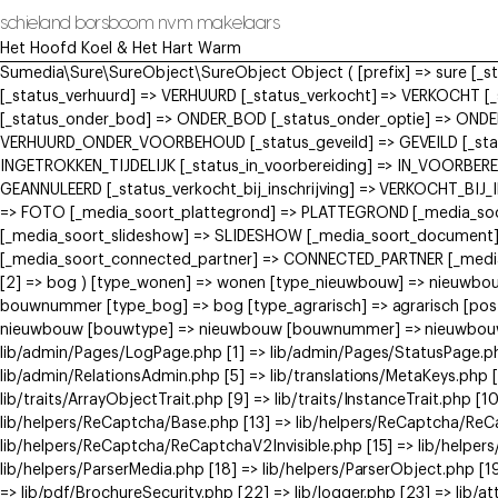
schieland borsboom nvm makelaars
Het Hoofd Koel & Het Hart Warm
Sumedia\Sure\SureObject\SureObject Object ( [prefix] => sure [_
[_status_verhuurd] => VERHUURD [_status_verkocht] => VERKOCH
[_status_onder_bod] => ONDER_BOD [_status_onder_optie] => ONDE
VERHUURD_ONDER_VOORBEHOUD [_status_geveild] => GEVEILD [_status
INGETROKKEN_TIJDELIJK [_status_in_voorbereiding] => IN_VOORBERE
GEANNULEERD [_status_verkocht_bij_inschrijving] => VERKOCHT_BI
=> FOTO [_media_soort_plattegrond] => PLATTEGROND [_media_soort
[_media_soort_slideshow] => SLIDESHOW [_media_soort_document]
[_media_soort_connected_partner] => CONNECTED_PARTNER [_media_
[2] => bog ) [type_wonen] => wonen [type_nieuwbouw] => nieuwb
bouwnummer [type_bog] => bog [type_agrarisch] => agrarisch [post
nieuwbouw [bouwtype] => nieuwbouw [bouwnummer] => nieuwbouw ) [
lib/admin/Pages/LogPage.php [1] => lib/admin/Pages/StatusPage.ph
lib/admin/RelationsAdmin.php [5] => lib/translations/MetaKeys.php [6
lib/traits/ArrayObjectTrait.php [9] => lib/traits/InstanceTrait.php [1
lib/helpers/ReCaptcha/Base.php [13] => lib/helpers/ReCaptcha/Re
lib/helpers/ReCaptcha/ReCaptchaV2Invisible.php [15] => lib/helpe
lib/helpers/ParserMedia.php [18] => lib/helpers/ParserObject.php [
=> lib/pdf/BrochureSecurity.php [22] => lib/logger.php [23] => lib/at