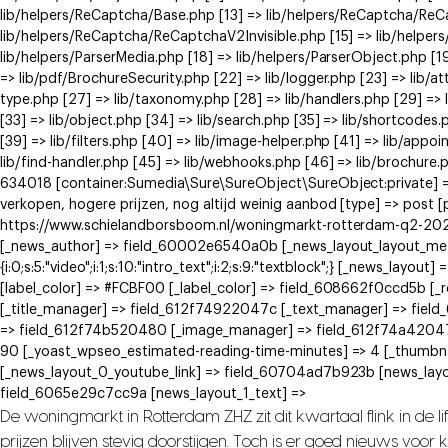
lib/helpers/ReCaptcha/Base.php [13] => lib/helpers/ReCaptcha/Re
lib/helpers/ReCaptcha/ReCaptchaV2Invisible.php [15] => lib/helpe
lib/helpers/ParserMedia.php [18] => lib/helpers/ParserObject.php [
=> lib/pdf/BrochureSecurity.php [22] => lib/logger.php [23] => lib/at
type.php [27] => lib/taxonomy.php [28] => lib/handlers.php [29] => li
[33] => lib/object.php [34] => lib/search.php [35] => lib/shortcodes.
[39] => lib/filters.php [40] => lib/image-helper.php [41] => lib/app
lib/find-handler.php [45] => lib/webhooks.php [46] => lib/brochure.
634018 [container:Sumedia\Sure\SureObject\SureObject:private] =>
verkopen, hogere prijzen, nog altijd weinig aanbod [type] => post 
https://www.schielandborsboom.nl/woningmarkt-rotterdam-q2-2026-
[_news_author] => field_60002e6540a0b [_news_layout_layout_meta] =>
{i:0;s:5:"video";i:1;s:10:"intro_text";i:2;s:9:"textblock";} [_news_
[label_color] => #FCBF00 [_label_color] => field_608662f0ccd5b [
[_title_manager] => field_612f74922047c [_text_manager] => fie
=> field_612f74b520480 [_image_manager] => field_612f74a42047
90 [_yoast_wpseo_estimated-reading-time-minutes] => 4 [_thumbna
[_news_layout_0_youtube_link] => field_60704ad7b923b [news_layo
field_6065e29c7cc9a [news_layout_1_text] =>
De woningmarkt in Rotterdam ZHZ zit dit kwartaal flink in de 
prijzen blijven stevig doorstijgen. Toch is er goed nieuws voo