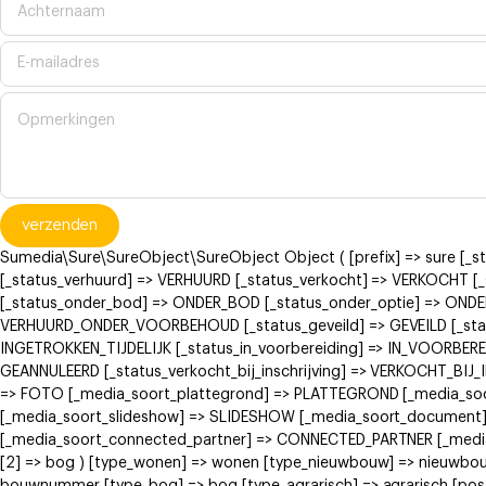
verzenden
Sumedia\Sure\SureObject\SureObject Object ( [prefix] => sure [_
[_status_verhuurd] => VERHUURD [_status_verkocht] => VERKOCH
[_status_onder_bod] => ONDER_BOD [_status_onder_optie] => ONDE
VERHUURD_ONDER_VOORBEHOUD [_status_geveild] => GEVEILD [_status
INGETROKKEN_TIJDELIJK [_status_in_voorbereiding] => IN_VOORBERE
GEANNULEERD [_status_verkocht_bij_inschrijving] => VERKOCHT_BI
=> FOTO [_media_soort_plattegrond] => PLATTEGROND [_media_soort
[_media_soort_slideshow] => SLIDESHOW [_media_soort_document]
[_media_soort_connected_partner] => CONNECTED_PARTNER [_media_
[2] => bog ) [type_wonen] => wonen [type_nieuwbouw] => nieuwb