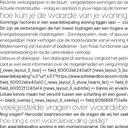
Recente verkoopprijzen in de buurt - vergelijkbare woningen zijn 
Actuele marktsituatie - vraag en aanbod in jouw regio op dit momen
hoe kun je de waarde van je wonin
Sommige factoren in een waardebepaling woning liggen vast — zoals 
Dit zijn de verbeteringen die het meest bijdragen aan een hogere 
Energiebesparende maatregelen - Zonnepanelen, vloer- of spouwmu
energielabel, maar verhogen ook de marktwaarde van je woning. Ko
Modernisering van keuken of badkamer - Een frisse, functionele upda
waardebepaling én bij de uiteindelijke verkoop.
Uitbouw of dakkapel - Een dakkapel of aanbouw vergroot het gebr
Laat je wel eerst informeren over de mogelijkheden en vergunning
[_news_layout_5_text] => field_60002eb240a0f [news_layout_5_button]
waardebepaling";s:3:"url";s:57:"https://www.schielandborsboom.nl/di
field_60002ebe40a10 [_news_layout_5_show_hearts_list] => field
field_60002f1240a14 [news_layout_6_subtitle] => Kennis en ervarin
Lokale kennis maakt het verschil tussen een schatting en een goed
=> black_overlay [_news_layout_6_overlay] => field_6086868712a9e
veelgestelde vragen over waardebe
Nog vragen? Hieronder beantwoorden we de vragen die wij het vaak
hoe lang is een waardebepaling geldig?
Een waardebepaling woning is een momentopname. Op een actieve 