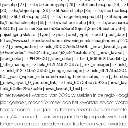
type.php [27] => lib/taxonomy.php [28] => lib/handlers.php [29] => li
[33] => lib/object.php [34] => lib/search.php [35] => lib/shortcodes.
[39] => lib/filters.php [40] => lib/image-helper.php [41] => lib/app
lib/find-handler.php [45] => lib/webhooks.php [46] => lib/brochure.
634018 [container:Sumedia\Sure\SureObject\SureObject:private] =
prijsstijging vlakt af [type] => post [post_type] => post [post_date
https://www.schielandborsboom.nl/woningmarkt-haaglanden-q2-2026-
=> 2 [_news_author] => field_60002e6540a0b [_news_layout_layout_met
{i:0;s:5:"video";i:1;s:10:"intro_text";i:2;s:9:"textblock";} [_news_
[label_color] => #FCBF00 [_label_color] => field_608662f0ccd5b [
[_title_manager] => field_612f74922047c [_text_manager] => fie
=> field_612f74b520480 [_image_manager] => field_612f74a42047
90 [_yoast_wpseo_estimated-reading-time-minutes] => 5 [_thumbna
[_news_layout_0_youtube_link] => field_60704ad7b923b [news_layo
field_6065e29c7cc9a [news_layout_1_text] =>
In het tweede kwartaal van 2026 wisselden in de regio Haag
jaar geleden, maar 25% meer dan het kwartaal ervoor. Voora
hoogste aantal in vijf jaar tijd. Kopers hebben dus veel meer 
van 1,6% ten opzichte van vorig jaar. Die stijging vlakt wel dui
langer dan een jaar geleden maar korter dan vorig kwartaal.