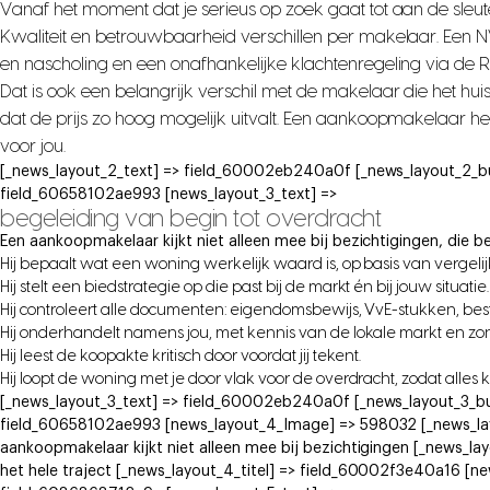
Vanaf het moment dat je serieus op zoek gaat tot aan de sleute
Kwaliteit en betrouwbaarheid verschillen per makelaar. Een
en nascholing en een onafhankelijke klachtenregeling via de 
Dat is ook een belangrijk verschil met de makelaar die het hui
dat de prijs zo hoog mogelijk uitvalt. Een aankoopmakelaar h
voor jou.
[_news_layout_2_text] => field_60002eb240a0f [_news_layout_2_b
field_60658102ae993 [news_layout_3_text] =>
begeleiding van begin tot overdracht
Een aankoopmakelaar kijkt niet alleen mee bij bezichtigingen, die be
Hij bepaalt wat een woning werkelijk waard is, op basis van vergeli
Hij stelt een biedstrategie op die past bij de markt én bij jouw situatie.
Hij controleert alle documenten: eigendomsbewijs, VvE-stukken, b
Hij onderhandelt namens jou, met kennis van de lokale markt en zo
Hij leest de koopakte kritisch door voordat jij tekent.
Hij loopt de woning met je door vlak voor de overdracht, zodat alles 
[_news_layout_3_text] => field_60002eb240a0f [_news_layout_3_bu
field_60658102ae993 [news_layout_4_Image] => 598032 [_news_lay
aankoopmakelaar kijkt niet alleen mee bij bezichtigingen [_news_la
het hele traject [_news_layout_4_titel] => field_60002f3e40a16 [ne