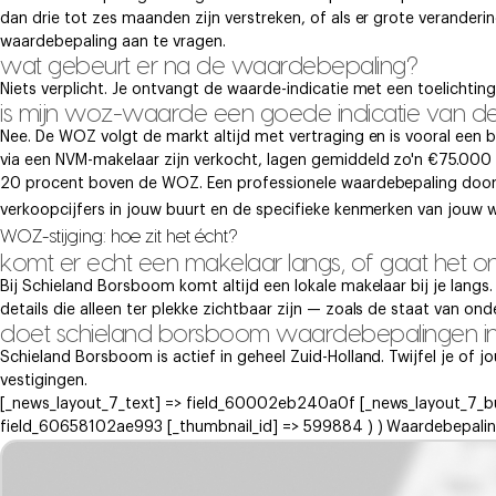
dan drie tot zes maanden zijn verstreken, of als er grote veranderi
waardebepaling aan te vragen.
wat gebeurt er na de waardebepaling?
Niets verplicht. Je ontvangt de waarde-indicatie met een toelichtin
is mijn woz-waarde een goede indicatie van 
Nee. De WOZ volgt de markt altijd met vertraging en is vooral een
via een NVM-makelaar zijn verkocht, lagen gemiddeld zo'n €75.00
20 procent boven de WOZ. Een professionele waardebepaling door e
verkoopcijfers in jouw buurt en de specifieke kenmerken van jouw w
WOZ-stijging: hoe zit het écht?
komt er echt een makelaar langs, of gaat het on
Bij Schieland Borsboom komt altijd een lokale makelaar bij je lang
details die alleen ter plekke zichtbaar zijn — zoals de staat van on
doet schieland borsboom waardebepalingen in 
Schieland Borsboom is actief in geheel Zuid-Holland. Twijfel je of
vestigingen.
[_news_layout_7_text] => field_60002eb240a0f [_news_layout_7_b
field_60658102ae993 [_thumbnail_id] => 599884 ) ) Waardebepaling