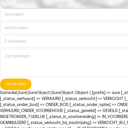
verzenden
Sumedia\Sure\SureObject\SureObject Object ( [prefix] => sure [_
[_status_verhuurd] => VERHUURD [_status_verkocht] => VERKOCH
[_status_onder_bod] => ONDER_BOD [_status_onder_optie] => ONDE
VERHUURD_ONDER_VOORBEHOUD [_status_geveild] => GEVEILD [_status
INGETROKKEN_TIJDELIJK [_status_in_voorbereiding] => IN_VOORBERE
GEANNULEERD [_status_verkocht_bij_inschrijving] => VERKOCHT_BI