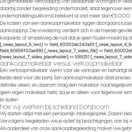
De gemiddelde verkoopprijs van bestaande woningen in Ned
daarbij zonder begeleiding onderhandelt, staat tegenover een pro
onderhandelingsuitkomst betekent al snel meer dan €5.000.
De kosten van een aankoopmakelaar liggen doorgaans tussen d
aankoopprijs. Die investering verdient zich in de meeste geval
koopakte, of simpelweg de rust dat je geen fouten maakt bij d
[_news_layout_6_text] => field_60002eb240a0f [_news_layout_6_b
field_60658102ae993 [_news_layout_7_video_file] => field_60002
[news_layout_7_video_placeholder] => 599251 [_news_layout_7_vid
aankoopmakelaar versus verkoopmakelaar
Een verkoopmakelaar werkt voor de verkoper en behartigt dien
beste deal voor die partij. Een aankoopmakelaar doet precies
definitie uiteen, en daarom mag een makelaar nooit tegelijkert
geen eigen makelaar hebt, sta je er alleen voor tegenover ie
te sluiten.
hoe wij werken bij schieland borsboom
Wij starten altijd met een persoonlijk intakegesprek. Daarin besp
Vervolgens begeleiden we je actief bij bezichtigingen, ook bi
Als onderdeel van onze aankoopbegeleiding maken we gebr