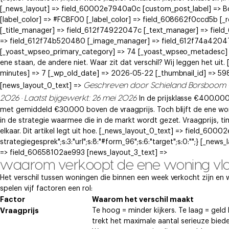
[_news_layout] => field_60002e7940a0c [custom_post_label] => 
[label_color] => #FCBF00 [_label_color] => field_608662f0ccd5b [
[_title_manager] => field_612f74922047c [_text_manager] => fie
=> field_612f74b520480 [_image_manager] => field_612f74a42047e
[_yoast_wpseo_primary_category] => 74 [_yoast_wpseo_metadesc] 
ene staan, de andere niet. Waar zit dat verschil? Wij leggen het u
minutes] => 7 [_wp_old_date] => 2026-05-22 [_thumbnail_id] => 5980
Geschreven door Schieland Borsboom
[news_layout_0_text] =>
2026 · Laatst bijgewerkt: 26 mei 2026
In de prijsklasse €400.00
met gemiddeld €30.000 boven de vraagprijs. Toch blijft de ene woni
in de strategie waarmee die in de markt wordt gezet. Vraagprijs, t
elkaar. Dit artikel legt uit hoe. [_news_layout_0_text] => field_60002
strategiegesprek";s:3:"url";s:8:"#form_96";s:6:"target";s:0:"";} [_
=> field_60658102ae993 [news_layout_3_text] =>
waarom verkoopt de ene woning vlot
Het verschil tussen woningen die binnen een week verkocht zijn en w
spelen vijf factoren een rol:
Factor
Waarom het verschil maakt
Vraagprijs
Te hoog = minder kijkers. Te laag = geld l
trekt het maximale aantal serieuze biede