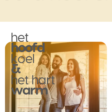
het
hoofd
koel
&
het hart
warm