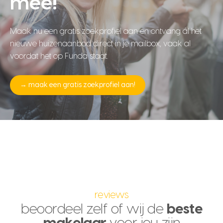
mee!
Maak nu een gratis zoekprofiel aan en ontvang ál het
nieuwe huizenaanbod direct in je mailbox, vaak al
voordat het op Funda staat.
→ maak een gratis zoekprofiel aan!
reviews
beoordeel zelf of wij de
beste