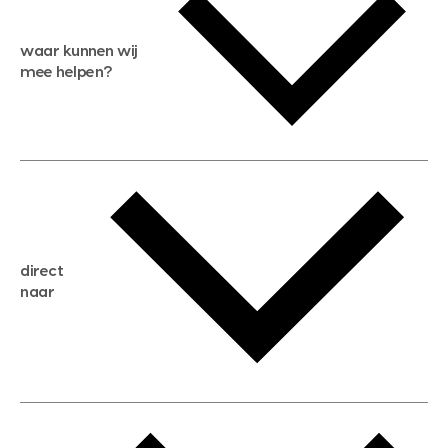
waar kunnen wij
mee helpen?
gratis waardebepaling
gratis zoekservice
huis verkopen
direct
huis kopen
naar
huis verhuren
huis huren
huis taxeren
woningwaarde berekenen
aankoopadvies