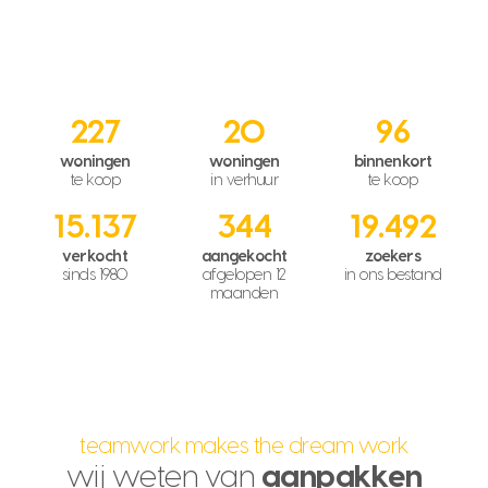
227
20
96
woningen
woningen
binnenkort
te koop
in verhuur
te koop
15.137
344
19.492
verkocht
aangekocht
zoekers
sinds 1980
afgelopen 12
in ons bestand
maanden
teamwork makes the dream work
wij weten van
aanpakken