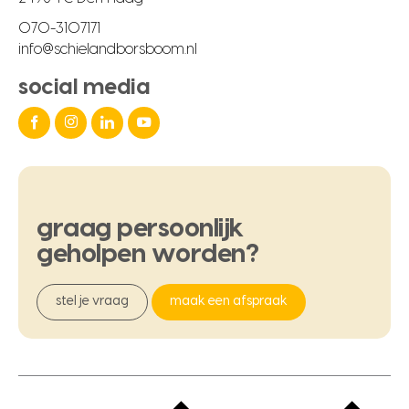
070-3107171
info@schielandborsboom.nl
social media
graag
persoonlijk
geholpen
worden?
stel je vraag
maak een afspraak