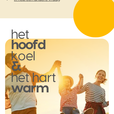
het
hoofd
koel
&
het hart
warm