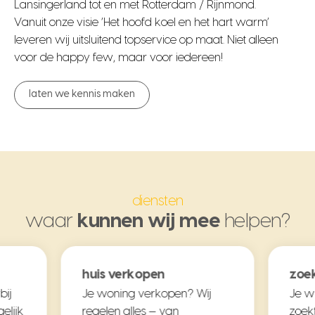
Lansingerland tot en met Rotterdam / Rijnmond.
Vanuit onze visie ‘Het hoofd koel en het hart warm’
leveren wij uitsluitend topservice op maat. Niet alleen
voor de happy few, maar voor iedereen!
laten we kennis maken
diensten
waar
kunnen wij mee
helpen?
huis verkopen
zoek
bij
Je woning verkopen? Wij
Je w
elijk
regelen alles — van
zoekt