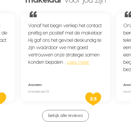
makelaar
voor jou zijn
t
Vanaf het begin verliep het contact
Onz
t de
prettig en positief met de makelaar.
ber
tact
Hij gaf ons het gevoel deskundig te
tel
zijn waardoor we met goed
een
vertrouwen onze strategie samen
een
konden bepalen…
Lees meer
beg
bez
Anoniem
Ano
emmastraat 51
noord
8.8
bekijk alle reviews