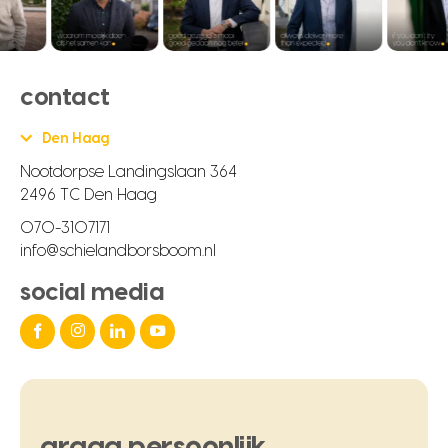
contact
Den Haag
Nootdorpse Landingslaan 364
2496 TC Den Haag
070-3107171
info@schielandborsboom.nl
social media
graag
persoonlijk