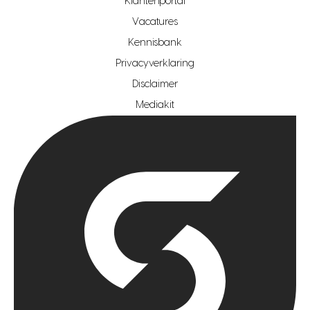
Klantenportal
makelaar regio zoetermeer
Vacatures
hypotheekshop regio den haag
Kennisbank
Privacyverklaring
hypotheekshop regio rotterdam
Disclaimer
hypotheekshop regio zoetermeer
Mediakit