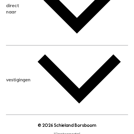
direct
huis kopen
naar
huis verhuren
huis huren
huis taxeren
woningwaarde berekenen
aankoopadvies
hypotheek berekenen
verkoopadvies
maximale hypotheek berekenen
hypotheekadvies
vestigingen
hypotheek bespaarcheck
nieuwbouwprojecten
gratis zoekprofiel aanmaken
bouwkundigekeuring
open taxatie dag
energielabel
open woningwaarde dag
nutsvoorziening
makelaar regio den haag
© 2026 Schieland Borsboom
makelaar regio rotterdam