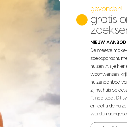
gevonden!
gratis o
zoekse
NIEUW AANBOD 
De meeste makela
zoekopdracht, me
huizen. Als je hi
woonwensen, krijg
huizenaanbod van 
zij het huis op act
Funda staat. Dit 
en laat u de huizen
worden aangebo