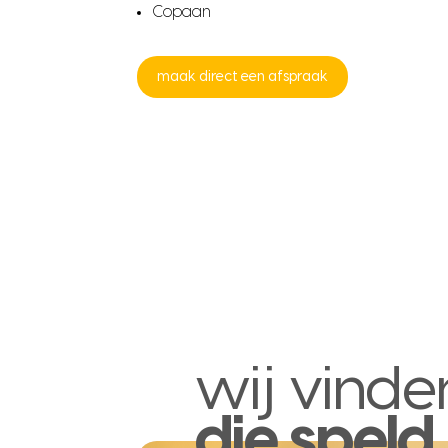
Copaan
maak direct een afspraak
wij vinde
die speld