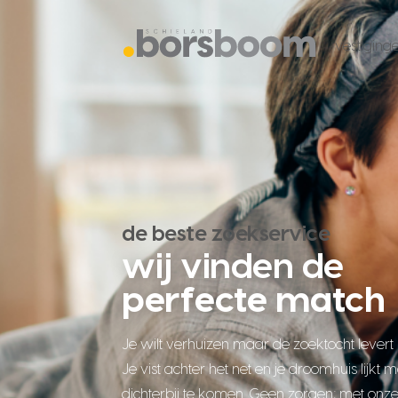
vestiging
de beste zoekservice
wij vinden de
perfecte match
Je wilt verhuizen maar de zoektocht levert 
Je vist achter het net en je droomhuis lijkt m
dichterbij te komen. Geen zorgen; met onze