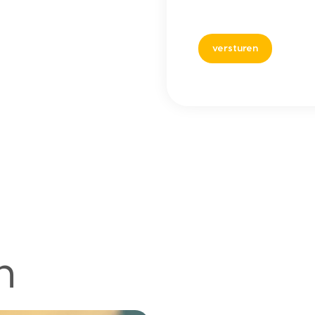
(Vereist)
CAPTCHA
n