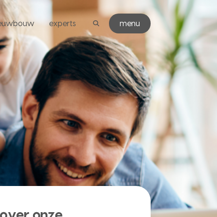
ieuwbouw
experts
menu
over onze