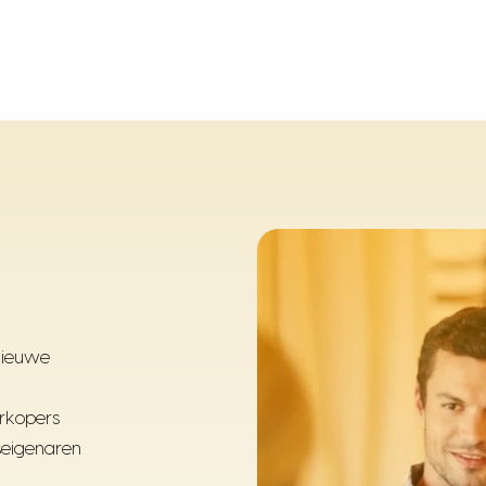
nieuwe
erkopers
seigenaren