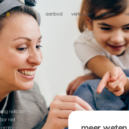
aanbod
verkopen
wonen
n
en
nog niets op.
aar niet
meer weten 
 gratis