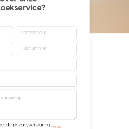
zoekservice?
!
Achternaam
(Vereist)
Huisnummer
(Vereist)
met de
privacyverklaring
(Vereist)