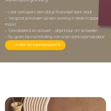
– Laat verkopers zien dat je financieel sterk staat
– Vergroot je kansen op een woning in deze krappe
markt
– Gevalideerd en actueel – altijd klaar om te bieden
– Nu gratis bij inschakeling van onze aankoopmakelaar
→ ontdek het koperspaspoort©