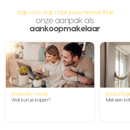
stap voor stap naar jouw nieuwe thuis
onze aanpak als
aankoopmakelaar
financiën eerst
bezichtig
Wat kun je kopen?
Met een kri