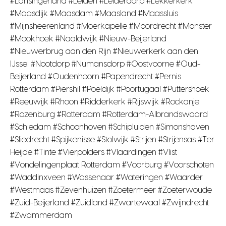
#Lansingerland #Leiden #Leiderdorp #Lekkerkerk
#Maasdijk #Maasdam #Maasland #Maassluis
#Mijnsheerenland #Moerkapelle #Moordrecht #Monster
#Mookhoek #Naaldwijk #Nieuw-Beijerland
#Nieuwerbrug aan den Rijn #Nieuwerkerk aan den
IJssel #Nootdorp #Numansdorp #Oostvoorne #Oud-
Beijerland #Oudenhoorn #Papendrecht #Pernis
Rotterdam #Piershil #Poeldijk #Poortugaal #Puttershoek
#Reeuwijk #Rhoon #Ridderkerk #Rijswijk #Rockanje
#Rozenburg #Rotterdam #Rotterdam-Albrandswaard
#Schiedam #Schoonhoven #Schipluiden #Simonshaven
#Sliedrecht #Spijkenisse #Stolwijk #Strijen #Strijensas #Ter
Heijde #Tinte #Vierpolders #Vlaardingen #Vlist
#Vondelingenplaat Rotterdam #Voorburg #Voorschoten
#Waddinxveen #Wassenaar #Wateringen #Waarder
#Westmaas #Zevenhuizen #Zoetermeer #Zoeterwoude
#Zuid-Beijerland #Zuidland #Zwartewaal #Zwijndrecht
#Zwammerdam