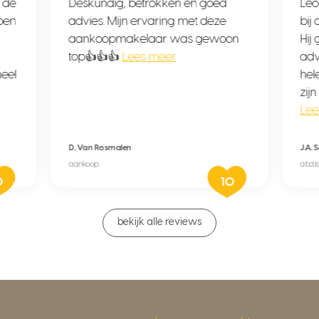
t de
Deskundig, betrokken en goed
Leó
ben
advies. Mijn ervaring met deze
bij
aankoopmakelaar was gewoon
Hij 
top👍👍👍
Lees meer
adv
eel
hel
zij
Lee
D. Van Rosmalen
J.A. 
aankoop
abdis
0
10
bekijk alle reviews