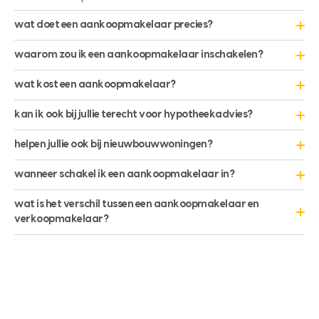
wat doet een aankoopmakelaar precies?
Een aankoopmakelaar begeleidt je tijdens het hele
waarom zou ik een aankoopmakelaar inschakelen?
aankoopproces van een woning. Van het plannen van
In een oververhitte woningmarkt is het lastig om een huis te
bezichtigingen en het geven van advies, tot het
wat kost een aankoopmakelaar?
kopen zonder hulp. Wij kennen de markt, weten waar we op
onderhandelen over de prijs en voorwaarden.
De kosten hangen af van de dienstverlening die je kiest. Bij
moeten letten en halen het maximale uit onderhandelingen.
kan ik ook bij jullie terecht voor hypotheekadvies?
Schieland Borsboom werken we met heldere afspraken en
Ja, zeker! Wij werken nauw samen met onafhankelijke
een duidelijke prijsstructuur.
helpen jullie ook bij nieuwbouwwoningen?
hypotheekadviseurs én hebben eigen hypotheekshops.
Absoluut. Ook bij nieuwbouwprojecten is het waardevol om
wanneer schakel ik een aankoopmakelaar in?
een aankoopmakelaar aan je zijde te hebben.
Het liefst zo vroeg mogelijk in je zoektocht. Hoe eerder we
wat is het verschil tussen een aankoopmakelaar en
betrokken zijn, hoe beter we je kunnen begeleiden.
verkoopmakelaar?
Een aankoopmakelaar behartigt jouw belang als koper,
terwijl een verkoopmakelaar er is voor de verkoper.