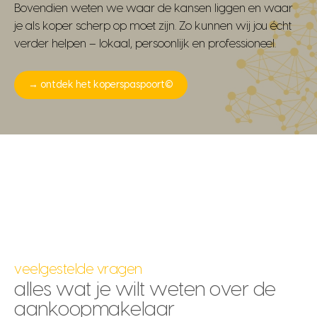
Bovendien weten we waar de kansen liggen en waar
je als koper scherp op moet zijn. Zo kunnen wij jou écht
verder helpen – lokaal, persoonlijk en professioneel.
→ ontdek het koperspaspoort©
veelgestelde vragen
alles wat je wilt weten over de
aankoopmakelaar