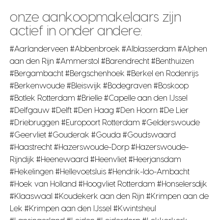
onze aankoopmakelaars zijn
actief in onder andere:
#Aarlanderveen #Abbenbroek #Alblasserdam #Alphen
aan den Rijn #Ammerstol #Barendrecht #Benthuizen
#Bergambacht #Bergschenhoek #Berkel en Rodenrijs
#Berkenwoude #Bleiswijk #Bodegraven #Boskoop
#Botlek Rotterdam #Brielle #Capelle aan den IJssel
#Delfgauw #Delft #Den Haag #Den Hoorn #De Lier
#Driebruggen #Europoort Rotterdam #Gelderswoude
#Geervliet #Gouderak #Gouda #Goudswaard
#Haastrecht #Hazerswoude-Dorp #Hazerswoude-
Rijndijk #Heenewaard #Heenvliet #Heerjansdam
#Hekelingen #Hellevoetsluis #Hendrik-Ido-Ambacht
#Hoek van Holland #Hoogvliet Rotterdam #Honselersdijk
#Klaaswaal #Koudekerk aan den Rijn #Krimpen aan de
Lek #Krimpen aan den IJssel #Kwintsheul