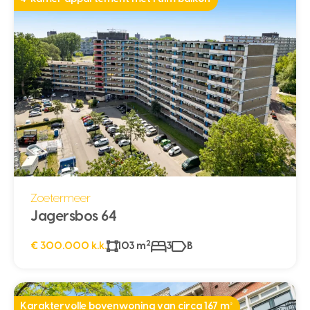
Zoetermeer
Jagersbos 64
2
€ 300.000 k.k.
103 m
3
B
Karaktervolle bovenwoning van circa 167 m²