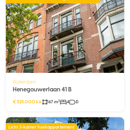
Rotterdam
Henegouwerlaan 41 B
2
€ 525.000 k.k.
167 m
4
D
Licht 3-kamer hoekappartement