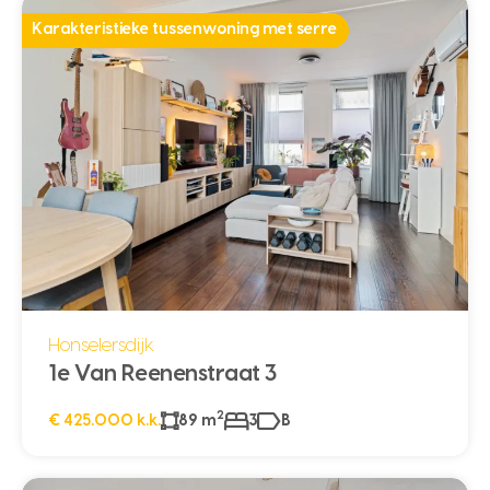
Karakteristieke tussenwoning met serre
Honselersdijk
1e Van Reenenstraat 3
2
€ 425.000 k.k.
89 m
3
B