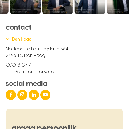
contact
Den Haag
Nootdorpse Landingslaan 364
2496 TC Den Haag
070-3107171
info@schielandborsboom.nl
social media
graag
persoonlijk