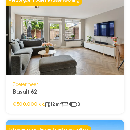
Verzorgde moderne tussenwoning
Zoetermeer
Basalt 62
2
€ 500.000 k.k.
112 m
4
B
4-kamer appartement met ruim balkon