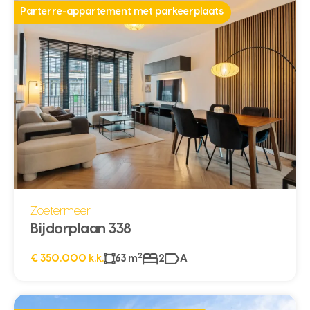
Parterre-appartement met parkeerplaats
Zoetermeer
Bijdorplaan 338
2
€ 350.000 k.k.
63 m
2
A