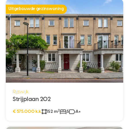
Uitgebouwde gezinswoning
Rijswijk
Strijplaan 202
2
€ 575.000 k.k.
152 m
5
A+