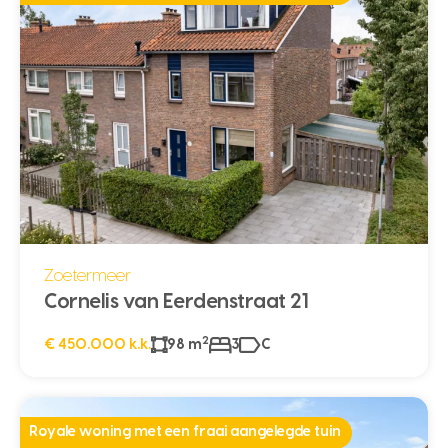
Zoetermeer
Cornelis van Eerdenstraat 21
2
€ 450.000 k.k.
98 m
3
C
Royale woning met een fraai aangelegde tuin