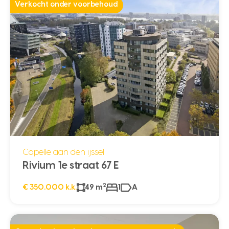
Verkocht onder voorbehoud
Capelle aan den ijssel
Rivium 1e straat 67 E
2
€ 350.000 k.k.
49 m
1
A