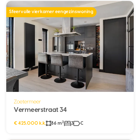
Sfeervolle vierkamer eengezinswoning
Zoetermeer
Vermeerstraat 34
2
€ 425.000 k.k.
86 m
3
C