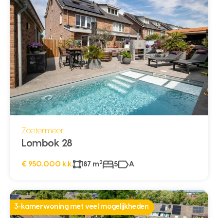
Zoetermeer
Lombok 28
2
€ 950.000 k.k.
187 m
5
A
3-kamerwoning met veel mogelijkheden