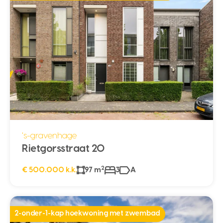
's-gravenhage
Rietgorsstraat 20
2
€ 500.000 k.k.
97 m
3
A
2-onder-1-kap hoekwoning met zwembad