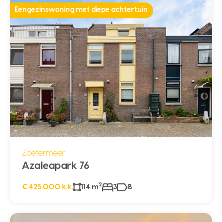
Eengezinswoning met diepe achtertuin
Zoetermeer
Azaleapark 76
2
€ 425.000 k.k.
114 m
3
B