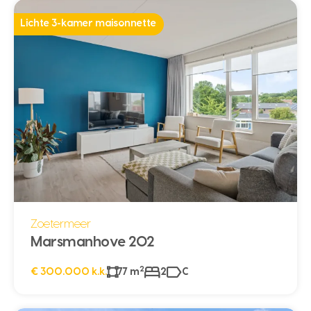
Lichte 3-kamer maisonnette
Zoetermeer
Marsmanhove 202
2
€ 300.000 k.k.
77 m
2
C