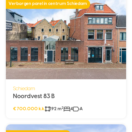
Verborgen parel in centrum Schiedam
Schiedam
Noordvest 83 B
2
€ 700.000 k.k.
192 m
4
A