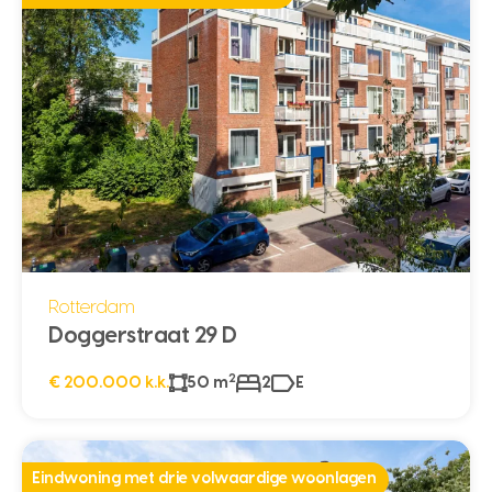
Rotterdam
Doggerstraat 29 D
2
€ 200.000 k.k.
50 m
2
E
Eindwoning met drie volwaardige woonlagen