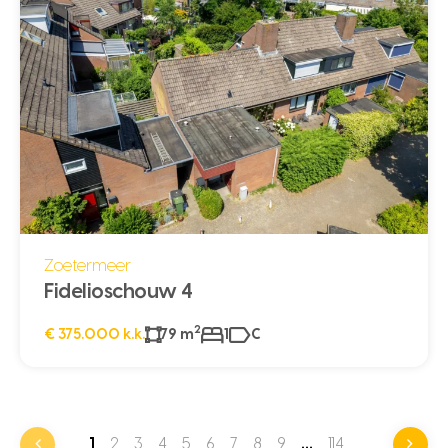
Zoetermeer
Fidelioschouw 4
2
€ 375.000 k.k.
79 m
1
C
1
2
3
4
5
6
7
8
9
…
114