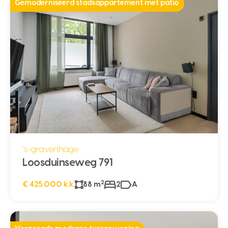
Gemoderniseerd stadsappartement met patio
's-gravenhage
Loosduinseweg 791
2
€ 425.000 k.k.
88 m
2
A