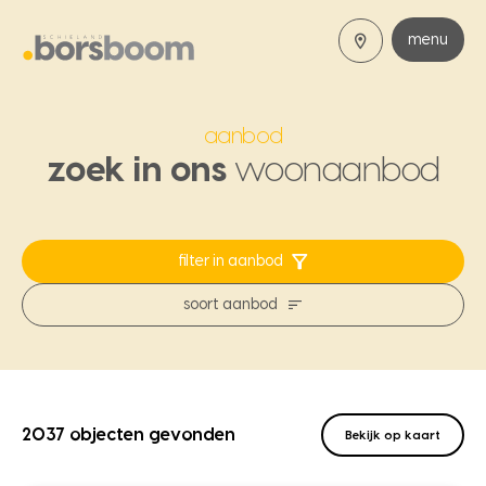
menu
aanbod
zoek in ons
woonaanbod
filter in aanbod
soort aanbod
2037 objecten gevonden
Bekijk op kaart