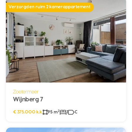
Verzorgd en ruim 2 kamerappartement
Zoetermeer
Wijnberg 7
2
€ 375.000 k.k.
95 m
1
C