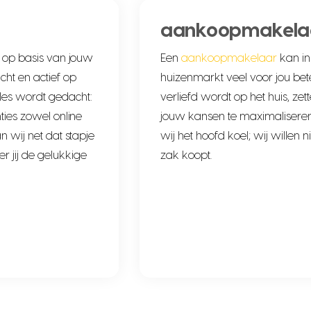
aankoopmakela
, op basis van jouw
Een
aankoopmakelaar
kan in
ht en actief op
huizenmarkt veel voor jou betek
les wordt gedacht:
verliefd wordt op het huis, zet
ties zowel online
jouw kansen te maximaliseren.
 wij net dat stapje
wij het hoofd koel; wij willen n
 jij de gelukkige
zak koopt.