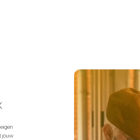
x
 eigen
t jouw