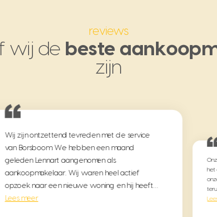
reviews
f wij de
beste aankoopm
zijn
Wij zijn ontzettend tevreden met de service
van Borsboom. We hebben een maand
geleden Lennart aangenomen als
Onz
het
aankoopmakelaar. Wij waren heel actief
onz
opzoek naar een nieuwe woning en hij heeft…
ter
Lees meer
Lee