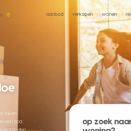
aanbod
verkopen
wonen
n
en
oe
r kijken
op zoek naar
an een bod.
woning?
ag begeleiden