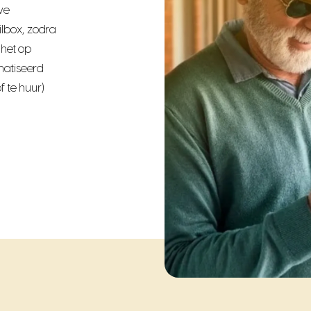
we
lbox, zodra
 het op
matiseerd
f te huur)