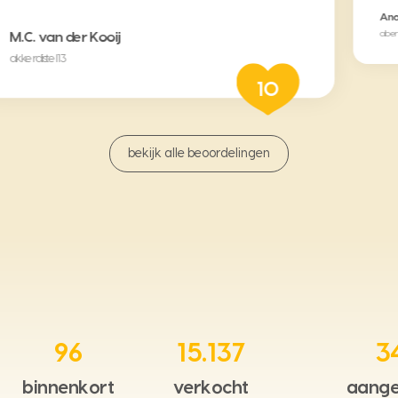
An
alber
M.C. van der Kooij
akkerdistel 13
10
bekijk alle beoordelingen
96
15.137
3
binnenkort
verkocht
aange