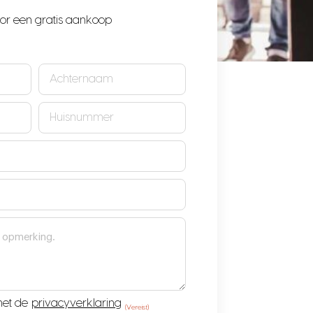
or een gratis aankoop
Achternaam
(Vereist)
Huisnummer
(Vereist)
met de
privacyverklaring
(Vereist)