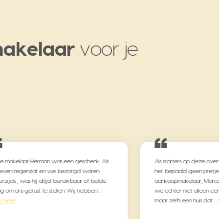
akelaar
voor je
e makelaar Herman was een geschenk. Als
Als starters op deze over
 even tegenzat en we bezorgd waren
het bepaald geen pretje.
erzijds , was hij altijd bereikbaar of belde
aankoopmakelaar, Marco
ug om ons gerust te stellen. Wij hebben…
we echter niet alleen ee
s meer
maar zelfs een huis dat…