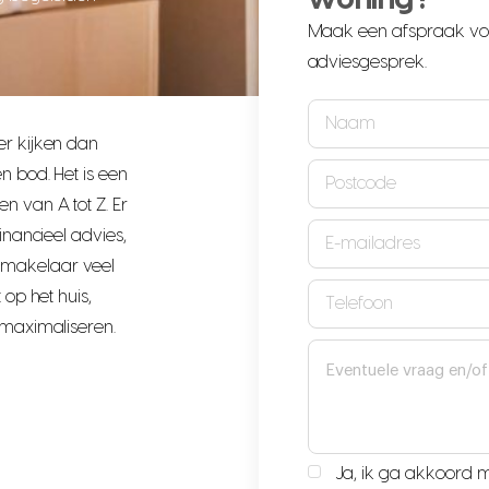
Maak een afspraak vo
adviesgesprek.
Naam
er kijken dan
(Vereist)
Postcode
n bod. Het is een
n van A tot Z. Er
(Vereist)
Emailadres
financieel advies,
pmakelaar veel
(Vereist)
Telefoon
 op het huis,
e maximaliseren.
(Vereist)
Tekstvak
Ja, ik ga akkoord 
Privacyverklaring