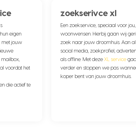
ice
zoekserivce xl
s
Een zoekservice, speciaal voor jou
 hun eigen
woonwensen. Hierbij gaan wij geric
t
met jouw
zoek naar jouw droomhuis. Aan al
nieuwe
social media, zoekprofiel, adverten
 mailbox,
als offline. Met deze
XL service
gaan
 al voordat het
verder en stoppen we pas wanneer
koper bent van jouw droomhuis.
n die actief te