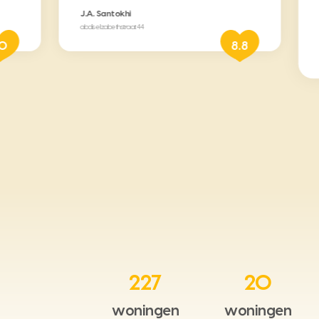
J.A. Santokhi
abdis elizabethstraat 44
10
8.8
227
20
woningen
woningen