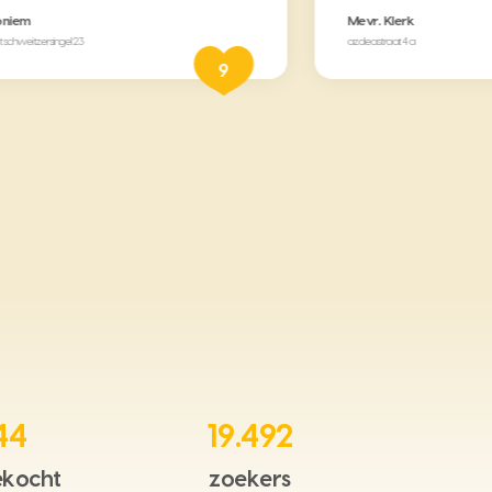
oniem
Mevr. Klerk
t schweitzersingel 23
azaleastraat 4 a
9
44
19.492
kocht
zoekers