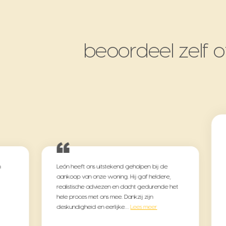
beoordeel zelf o
n
León heeft ons uitstekend geholpen bij de
aankoop van onze woning. Hij gaf heldere,
realistische adviezen en dacht gedurende het
hele proces met ons mee. Dankzij zijn
deskundigheid en eerlijke…
Lees meer