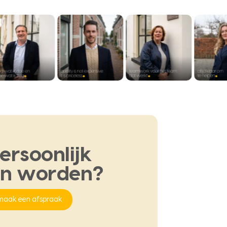
ersoonlijk
en
worden?
maak een afspraak