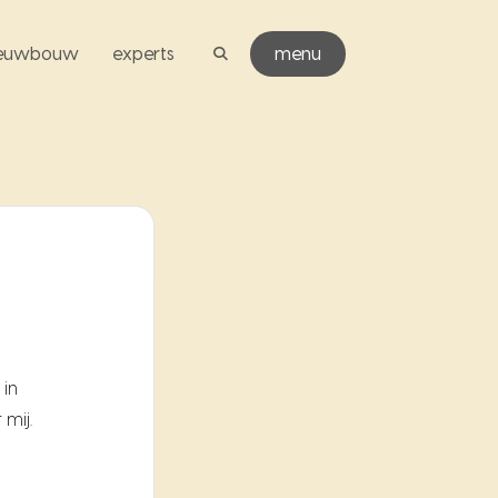
ieuwbouw
experts
menu
 in
mij.