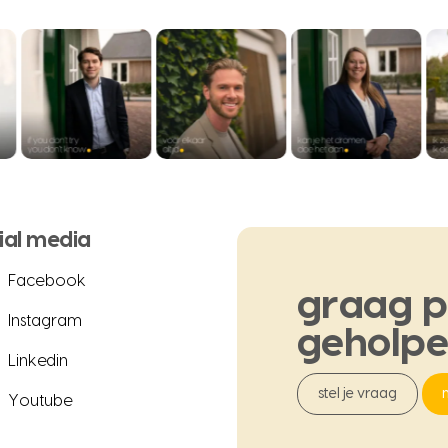
ial media
Facebook
graag
p
Instagram
geholp
Linkedin
stel je vraag
Youtube