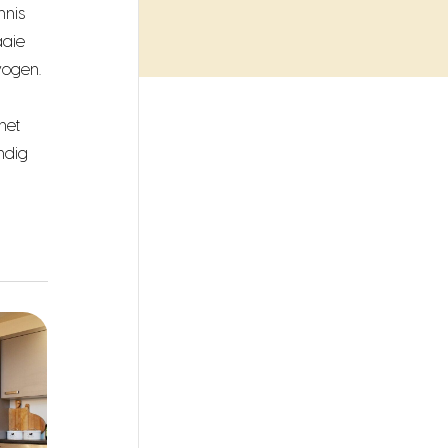
nnis
aaie
wogen.
het
ndig