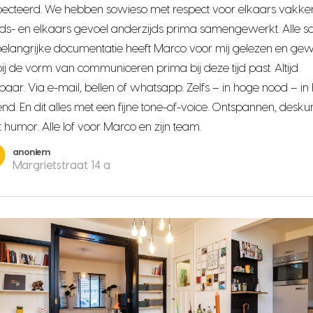
ecteerd. We hebben sowieso met respect voor elkaars vakke
jds- en elkaars gevoel anderzijds prima samengewerkt. Alle s
elangrijke documentatie heeft Marco voor mij gelezen en ge
j de vorm van communiceren prima bij deze tijd past. Altijd
baar. Via e-mail, bellen of whatsapp. Zelfs – in hoge nood – in 
d. En dit alles met een fijne tone-of-voice. Ontspannen, desku
 humor. Alle lof voor Marco en zijn team.
anoniem
Margrietstraat 14 a