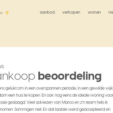
aanbod
verkopen
wonen
n
en
WS
ankoop
beoordeling
 ons gelukt om in een overspannen periode, in een gewilde wijk
dam een huis te kopen. En ook nog eens de ideale woning voor 
ssie geslaagd. Veel adviezen van Marco en z’n team heb ik
omen. Sommigen niet. En dat laatste werd geaccepteerd en