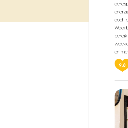
geresp
enerzi
doch b
Waarbi
bereik
weeken
en met
9.8