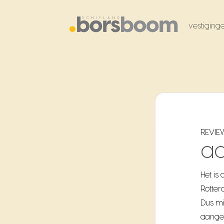
vestiging
REVIE
a
Het is
Rotter
Dus mi
aangen