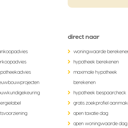
direct naar
ankoopadvies
woningwaarde berekene
rkoopadvies
hypotheek berekenen
potheekadvies
maximale hypotheek
euwbouwprojecten
berekenen
ouwkundigekeuring
hypotheek bespaarcheck
ergielabel
gratis zoekprofiel aanma
tsvoorziening
open taxatie dag
open woningwaarde dag