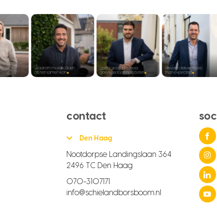
contact
soc
Den Haag
Nootdorpse Landingslaan 364
2496 TC Den Haag
070-3107171
info@schielandborsboom.nl