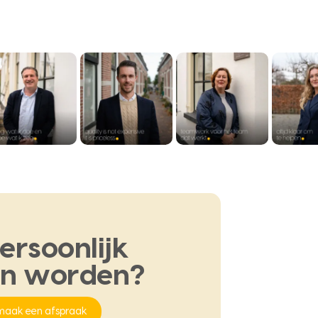
ersoonlijk
en
worden?
maak een afspraak