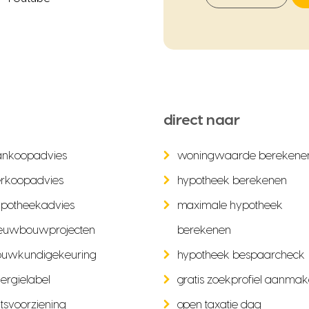
direct naar
ankoopadvies
woningwaarde berekene
rkoopadvies
hypotheek berekenen
potheekadvies
maximale hypotheek
euwbouwprojecten
berekenen
ouwkundigekeuring
hypotheek bespaarcheck
ergielabel
gratis zoekprofiel aanma
tsvoorziening
open taxatie dag