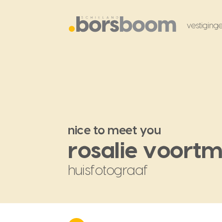
vestiging
nice to meet you
rosalie voort
huisfotograaf