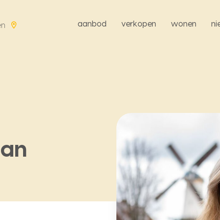
aanbod
verkopen
wonen
n
en
man