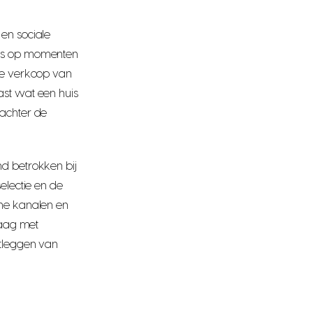
en sociale
uis op momenten
de verkoop van
ast wat een huis
 achter de
d betrokken bij
electie en de
ine kanalen en
graag met
stleggen van