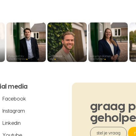
ial media
Facebook
graag
p
Instagram
geholp
Linkedin
stel je vraag
Youtube