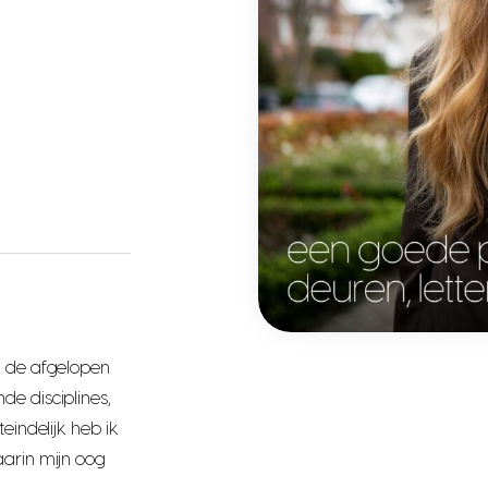
n de afgelopen
de disciplines,
eindelijk heb ik
aarin mijn oog