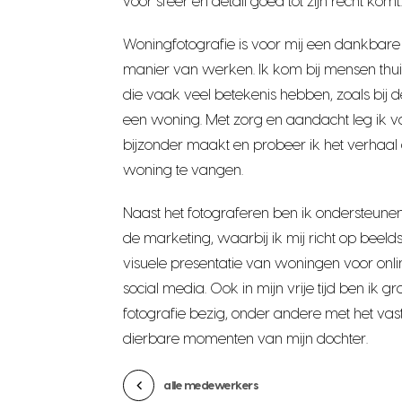
voor sfeer en detail goed tot zijn recht komt.
Woningfotografie is voor mij een dankbare 
manier van werken. Ik kom bij mensen th
die vaak veel betekenis hebben, zoals bij 
een woning. Met zorg en aandacht leg ik v
bijzonder maakt en probeer ik het verhaal
woning te vangen.
Naast het fotograferen ben ik ondersteunen
de marketing, waarbij ik mij richt op beelds
visuele presentatie van woningen voor onl
social media. Ook in mijn vrije tijd ben ik 
fotografie bezig, onder andere met het va
dierbare momenten van mijn dochter.
alle medewerkers