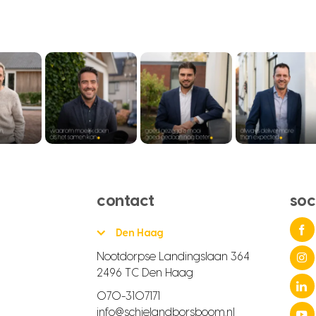
contact
soc
Den Haag
Nootdorpse Landingslaan 364
2496 TC Den Haag
070-3107171
info@schielandborsboom.nl