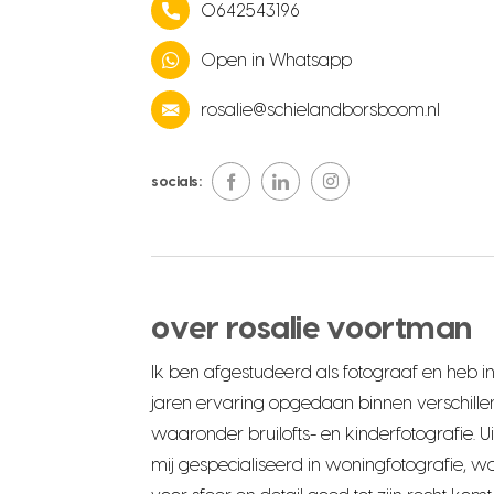
0642543196
Open in Whatsapp
rosalie@schielandborsboom.nl
socials:
over rosalie voortman
Ik ben afgestudeerd als fotograaf en heb i
jaren ervaring opgedaan binnen verschillen
waaronder bruilofts- en kinderfotografie. Uit
mij gespecialiseerd in woningfotografie, w