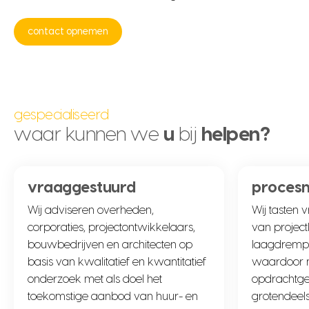
contact opnemen
gespecialiseerd
waar kunnen we
u
bij
helpen?
vraaggestuurd
proces
Wij adviseren overheden,
Wij tasten 
corporaties, projectontwikkelaars,
van project
bouwbedrijven en architecten op
laagdrempel
basis van kwalitatief en kwantitatief
waardoor m
onderzoek met als doel het
opdrachtgev
toekomstige aanbod van huur- en
grotendeels