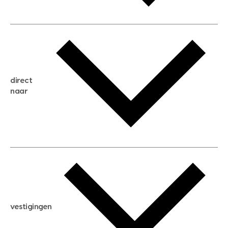
gratis waardebepaling
gratis zoekservice
huis verkopen
direct
huis kopen
naar
huis verhuren
huis huren
huis taxeren
woningwaarde berekenen
aankoopadvies
hypotheek berekenen
verkoopadvies
maximale hypotheek berekenen
hypotheekadvies
vestigingen
hypotheek bespaarcheck
nieuwbouwprojecten