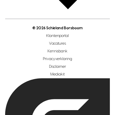
gratis zoekprofiel aanmaken
bouwkundigekeuring
open taxatie dag
energielabel
open woningwaarde dag
nutsvoorziening
makelaar regio den haag
© 2026 Schieland Borsboom
makelaar regio rotterdam
Klantenportal
makelaar regio zoetermeer
Vacatures
hypotheekshop regio den haag
Kennisbank
Privacyverklaring
hypotheekshop regio rotterdam
Disclaimer
hypotheekshop regio zoetermeer
Mediakit