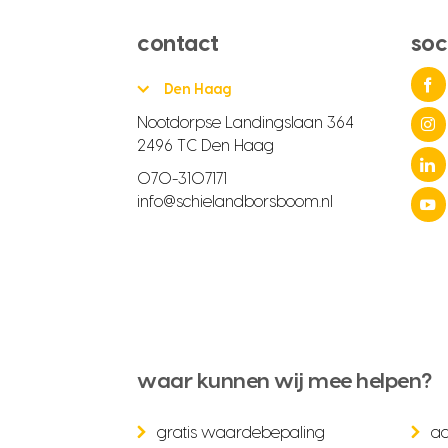
contact
soc
Den Haag
Nootdorpse Landingslaan 364
2496 TC Den Haag
070-3107171
info@schielandborsboom.nl
waar kunnen wij mee helpen?
gratis waardebepaling
a