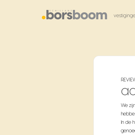
vestiging
REVIE
a
We zij
hebben
In de 
genoeg