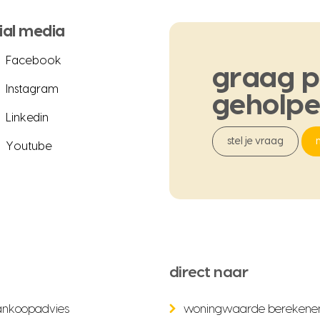
ial media
Facebook
graag
p
Instagram
geholp
Linkedin
stel je vraag
Youtube
direct naar
ankoopadvies
woningwaarde berekene