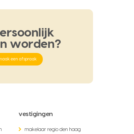
ersoonlijk
en
worden?
maak een afspraak
vestigingen
n
makelaar regio den haag