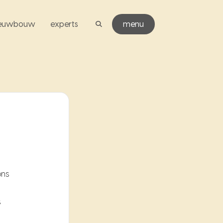
ieuwbouw
experts
menu
ons
s