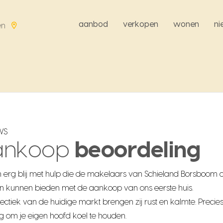
aanbod
verkopen
wonen
n
en
WS
ankoop
beoordeling
n erg blij met hulp die de makelaars van Schieland Borsboom 
 kunnen bieden met de aankoop van ons eerste huis.
hectiek van de huidige markt brengen zij rust en kalmte. Precie
 om je eigen hoofd koel te houden.