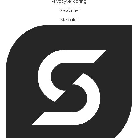
Privacyverklaring
hypotheekshop regio rotterdam
Disclaimer
hypotheekshop regio zoetermeer
Mediakit