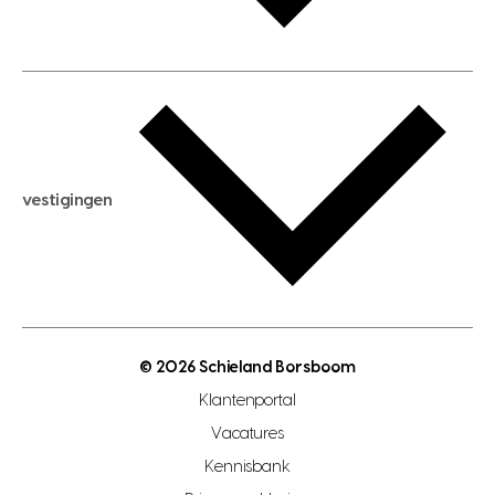
huis huren
huis taxeren
woningwaarde berekenen
aankoopadvies
hypotheek berekenen
verkoopadvies
maximale hypotheek berekenen
hypotheekadvies
vestigingen
hypotheek bespaarcheck
nieuwbouwprojecten
gratis zoekprofiel aanmaken
bouwkundigekeuring
open taxatie dag
energielabel
open woningwaarde dag
nutsvoorziening
makelaar regio den haag
© 2026 Schieland Borsboom
makelaar regio rotterdam
Klantenportal
makelaar regio zoetermeer
Vacatures
hypotheekshop regio den haag
Kennisbank