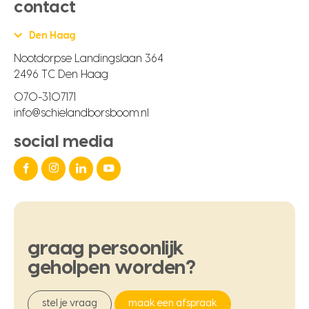
contact
Den Haag
Nootdorpse Landingslaan 364
2496 TC Den Haag
070-3107171
info@schielandborsboom.nl
social media
graag
persoonlijk
geholpen
worden?
stel je vraag
maak een afspraak