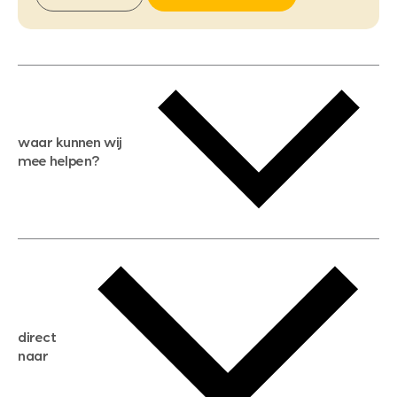
waar kunnen wij
mee helpen?
gratis waardebepaling
gratis zoekservice
huis verkopen
direct
huis kopen
naar
huis verhuren