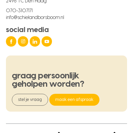
2496 TC Den Haag
070-3107171
info@schielandborsboom.nl
social media
graag
persoonlijk
geholpen
worden?
stel je vraag
maak een afspraak