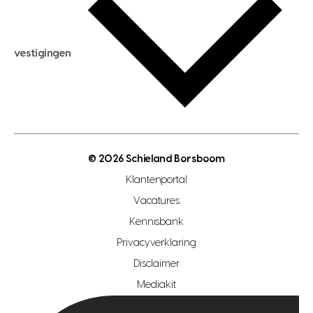
hypotheek berekenen
verkoopadvies
maximale hypotheek berekenen
hypotheekadvies
vestigingen
hypotheek bespaarcheck
nieuwbouwprojecten
gratis zoekprofiel aanmaken
bouwkundigekeuring
open taxatie dag
energielabel
open woningwaarde dag
nutsvoorziening
makelaar regio den haag
© 2026 Schieland Borsboom
makelaar regio rotterdam
Klantenportal
makelaar regio zoetermeer
Vacatures
hypotheekshop regio den haag
Kennisbank
Privacyverklaring
hypotheekshop regio rotterdam
Disclaimer
hypotheekshop regio zoetermeer
Mediakit