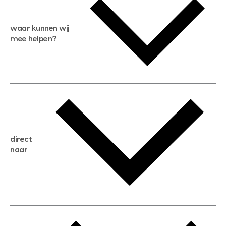
waar kunnen wij
mee helpen?
gratis waardebepaling
gratis zoekservice
huis verkopen
direct
huis kopen
naar
huis verhuren
huis huren
huis taxeren
woningwaarde berekenen
aankoopadvies