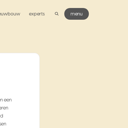
ieuwbouw
experts
menu
en een
aren
nd
sen