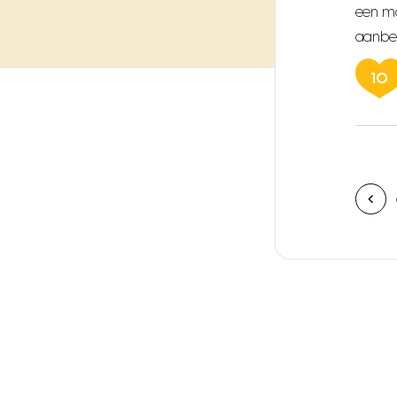
een mo
aanbe
10