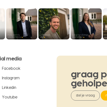
ial media
Facebook
graag
p
Instagram
geholp
Linkedin
stel je vraag
Youtube