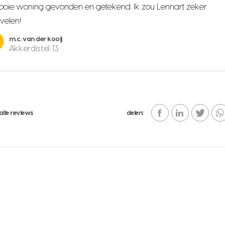
oie woning gevonden en getekend. Ik zou Lennart zeker
velen!
m.c. van der kooij
Akkerdistel 13
alle reviews
delen: