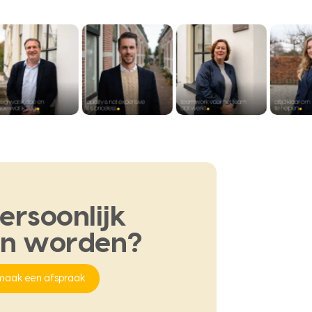
ersoonlijk
en
worden?
maak een afspraak