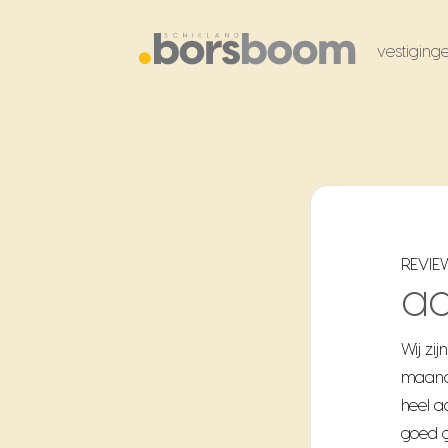
vestiging
REVIE
a
Wij zi
maand
heel a
goed g