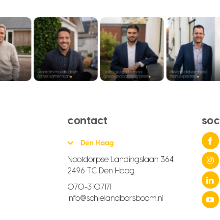
contact
soc
Den Haag
Nootdorpse Landingslaan 364
2496 TC Den Haag
070-3107171
info@schielandborsboom.nl