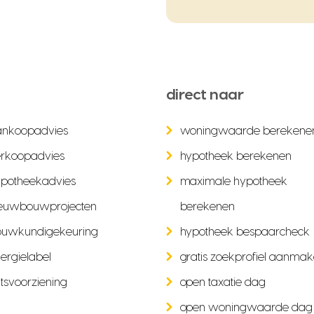
direct naar
ankoopadvies
woningwaarde berekene
rkoopadvies
hypotheek berekenen
potheekadvies
maximale hypotheek
euwbouwprojecten
berekenen
ouwkundigekeuring
hypotheek bespaarcheck
ergielabel
gratis zoekprofiel aanma
tsvoorziening
open taxatie dag
open woningwaarde dag