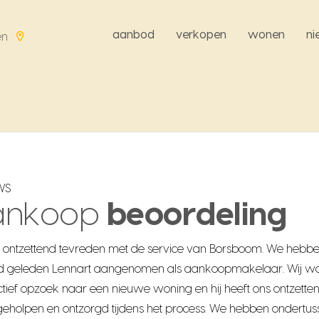
aanbod
verkopen
wonen
n
en
WS
ankoop
beoordeling
jn ontzettend tevreden met de service van Borsboom. We hebb
 geleden Lennart aangenomen als aankoopmakelaar. Wij w
ctief opzoek naar een nieuwe woning en hij heeft ons ontzette
eholpen en ontzorgd tijdens het process. We hebben ondertus