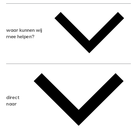
waar kunnen wij
mee helpen?
gratis waardebepaling
gratis zoekservice
huis verkopen
direct
huis kopen
naar
huis verhuren
huis huren
huis taxeren