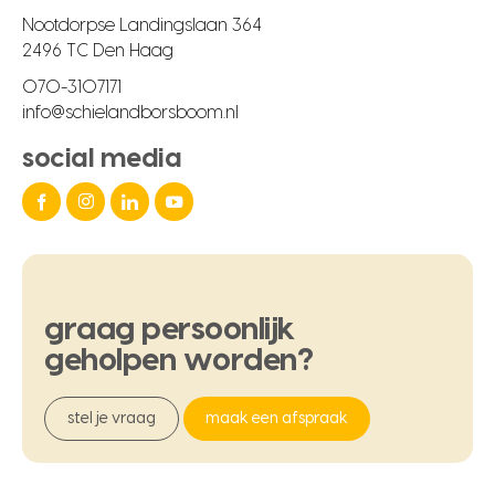
Nootdorpse Landingslaan 364
2496 TC Den Haag
070-3107171
info@schielandborsboom.nl
social media
graag
persoonlijk
geholpen
worden?
stel je vraag
maak een afspraak