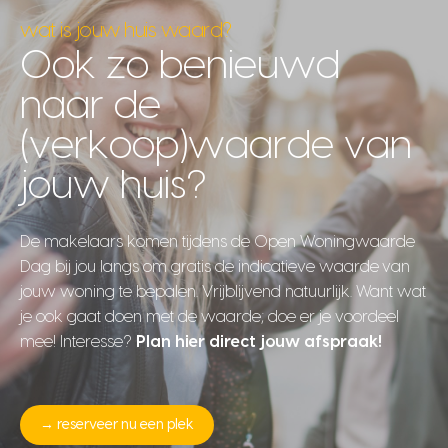
wat is jouw huis waard?
Ook zo benieuwd
naar de
(verkoop)waarde van
jouw huis?
De makelaars komen tijdens de Open Woningwaarde
Dag bij jou langs om gratis de indicatieve waarde van
jouw woning te bepalen. Vrijblijvend natuurlijk. Want wat
je ook gaat doen met de waarde; doe er je voordeel
mee!
Interesse?
Plan hier direct jouw afspraak!
→ reserveer nu een plek