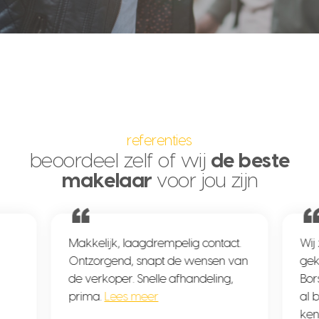
referenties
beoordeel zelf of wij
de beste
makelaar
voor jou zijn
Makkelijk, laagdrempelig contact.
Wij 
Ontzorgend, snapt de wensen van
gek
de verkoper. Snelle afhandeling,
Bor
prima.
Lees meer
al 
ken