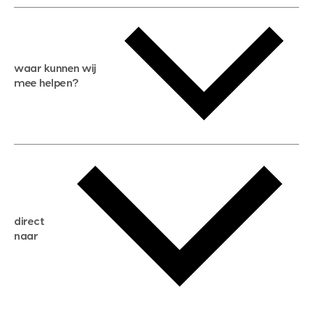
waar kunnen wij
mee helpen?
gratis waardebepaling
gratis zoekservice
huis verkopen
direct
huis kopen
naar
huis verhuren
huis huren
huis taxeren