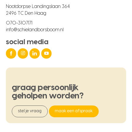
Nootdorpse Landingslaan 364
2496 TC Den Haag
070-3107171
info@schielandborsboom.nl
social media
graag
persoonlijk
geholpen
worden?
stel je vraag
maak een afspraak