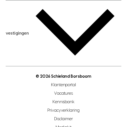
woningwaarde berekenen
aankoopadvies
hypotheek berekenen
verkoopadvies
maximale hypotheek berekenen
hypotheekadvies
vestigingen
hypotheek bespaarcheck
nieuwbouwprojecten
gratis zoekprofiel aanmaken
bouwkundigekeuring
open taxatie dag
energielabel
open woningwaarde dag
nutsvoorziening
makelaar regio den haag
© 2026 Schieland Borsboom
makelaar regio rotterdam
Klantenportal
makelaar regio zoetermeer
Vacatures
hypotheekshop regio den haag
Kennisbank
Privacyverklaring
hypotheekshop regio rotterdam
Disclaimer
hypotheekshop regio zoetermeer