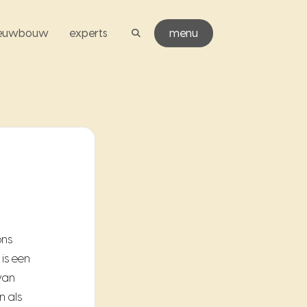
ieuwbouw
experts
menu
ons
is een
 van
n als