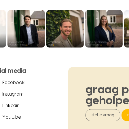
ial media
Facebook
graag
p
Instagram
geholp
Linkedin
stel je vraag
Youtube