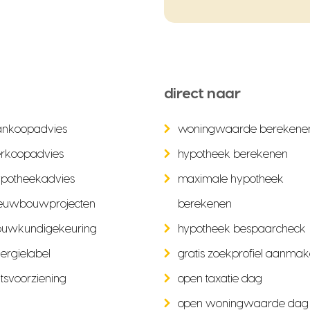
direct naar
ankoopadvies
woningwaarde berekene
rkoopadvies
hypotheek berekenen
potheekadvies
maximale hypotheek
euwbouwprojecten
berekenen
ouwkundigekeuring
hypotheek bespaarcheck
ergielabel
gratis zoekprofiel aanma
tsvoorziening
open taxatie dag
open woningwaarde dag