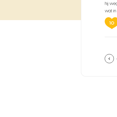
hij we
wat in
10