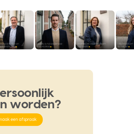
ersoonlijk
en
worden?
maak een afspraak