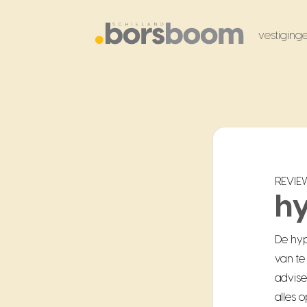
vestiging
REVIE
h
De hyp
van te
advise
alles 