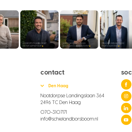
contact
soc
Den Haag
Nootdorpse Landingslaan 364
2496 TC Den Haag
070-3107171
info@schielandborsboom.nl