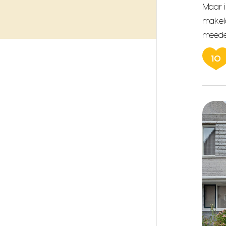
Maar i
makela
meede
10