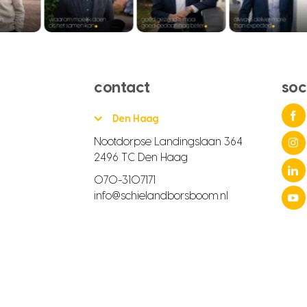
contact
soc
Den Haag
Nootdorpse Landingslaan 364
2496 TC Den Haag
070-3107171
info@schielandborsboom.nl