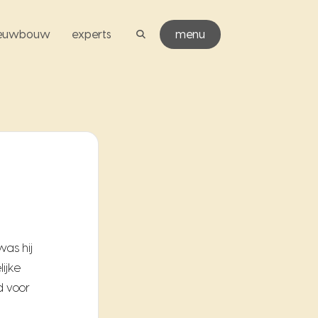
ieuwbouw
experts
menu
was hij
ijke
d voor