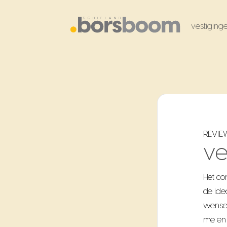
vestiging
REVIE
v
Het co
de
ide
wensen
me en 