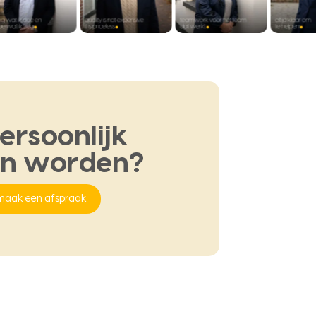
ersoonlijk
en
worden?
maak een afspraak