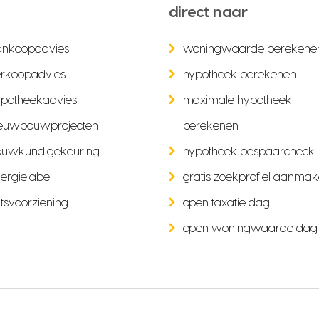
direct naar
ankoopadvies
woningwaarde berekene
rkoopadvies
hypotheek berekenen
potheekadvies
maximale hypotheek
euwbouwprojecten
berekenen
ouwkundigekeuring
hypotheek bespaarcheck
ergielabel
gratis zoekprofiel aanma
tsvoorziening
open taxatie dag
open woningwaarde dag