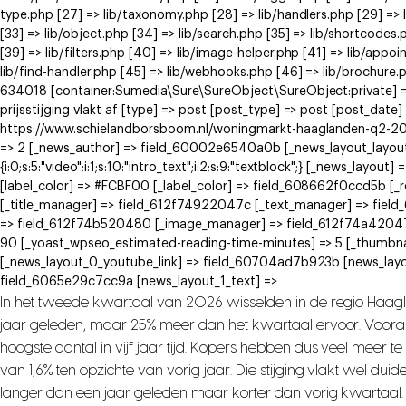
type.php [27] => lib/taxonomy.php [28] => lib/handlers.php [29] => li
[33] => lib/object.php [34] => lib/search.php [35] => lib/shortcodes.
[39] => lib/filters.php [40] => lib/image-helper.php [41] => lib/app
lib/find-handler.php [45] => lib/webhooks.php [46] => lib/brochure.
634018 [container:Sumedia\Sure\SureObject\SureObject:private] =
prijsstijging vlakt af [type] => post [post_type] => post [post_date
https://www.schielandborsboom.nl/woningmarkt-haaglanden-q2-2026-
=> 2 [_news_author] => field_60002e6540a0b [_news_layout_layout_met
{i:0;s:5:"video";i:1;s:10:"intro_text";i:2;s:9:"textblock";} [_news_
[label_color] => #FCBF00 [_label_color] => field_608662f0ccd5b [
[_title_manager] => field_612f74922047c [_text_manager] => fie
=> field_612f74b520480 [_image_manager] => field_612f74a42047
90 [_yoast_wpseo_estimated-reading-time-minutes] => 5 [_thumbna
[_news_layout_0_youtube_link] => field_60704ad7b923b [news_layo
field_6065e29c7cc9a [news_layout_1_text] =>
In het tweede kwartaal van 2026 wisselden in de regio Haag
jaar geleden, maar 25% meer dan het kwartaal ervoor. Voora
hoogste aantal in vijf jaar tijd. Kopers hebben dus veel meer 
van 1,6% ten opzichte van vorig jaar. Die stijging vlakt wel dui
langer dan een jaar geleden maar korter dan vorig kwartaal.