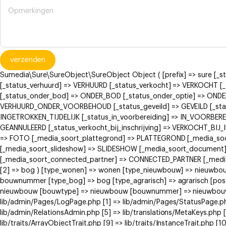
verzenden
Sumedia\Sure\SureObject\SureObject Object ( [prefix] => sure [_
[_status_verhuurd] => VERHUURD [_status_verkocht] => VERKOCH
[_status_onder_bod] => ONDER_BOD [_status_onder_optie] => ONDE
VERHUURD_ONDER_VOORBEHOUD [_status_geveild] => GEVEILD [_status
INGETROKKEN_TIJDELIJK [_status_in_voorbereiding] => IN_VOORBERE
GEANNULEERD [_status_verkocht_bij_inschrijving] => VERKOCHT_BI
=> FOTO [_media_soort_plattegrond] => PLATTEGROND [_media_soort
[_media_soort_slideshow] => SLIDESHOW [_media_soort_document]
[_media_soort_connected_partner] => CONNECTED_PARTNER [_media_
[2] => bog ) [type_wonen] => wonen [type_nieuwbouw] => nieuwb
bouwnummer [type_bog] => bog [type_agrarisch] => agrarisch [post
nieuwbouw [bouwtype] => nieuwbouw [bouwnummer] => nieuwbouw ) [
lib/admin/Pages/LogPage.php [1] => lib/admin/Pages/StatusPage.ph
lib/admin/RelationsAdmin.php [5] => lib/translations/MetaKeys.php [6
lib/traits/ArrayObjectTrait.php [9] => lib/traits/InstanceTrait.php [1