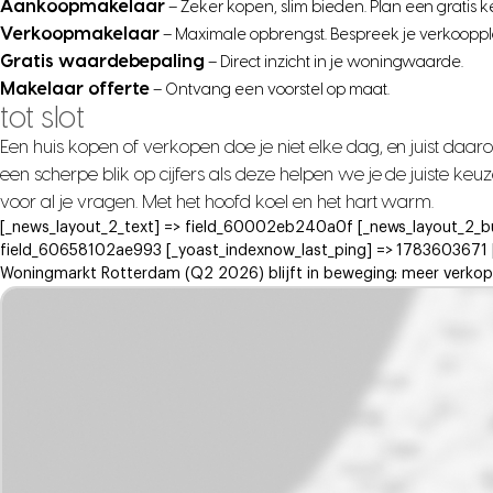
Aankoopmakelaar
– Zeker kopen, slim bieden. Plan een gratis 
Verkoopmakelaar
– Maximale opbrengst. Bespreek je verkooppl
Gratis waardebepaling
– Direct inzicht in je woningwaarde.
Makelaar offerte
– Ontvang een voorstel op maat.
tot slot
Een huis kopen of verkopen doe je niet elke dag, en juist daar
een scherpe blik op cijfers als deze helpen we je de juiste k
voor al je vragen. Met het hoofd koel en het hart warm.
[_news_layout_2_text] => field_60002eb240a0f [_news_layout_2_b
field_60658102ae993 [_yoast_indexnow_last_ping] => 1783603671 [_d
Woningmarkt Rotterdam (Q2 2026) blijft in beweging: meer verkope