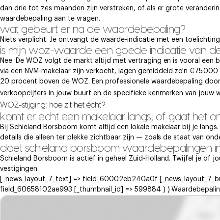
dan drie tot zes maanden zijn verstreken, of als er grote veranderi
waardebepaling aan te vragen.
wat gebeurt er na de waardebepaling?
Niets verplicht. Je ontvangt de waarde-indicatie met een toelichtin
is mijn woz-waarde een goede indicatie van 
Nee. De WOZ volgt de markt altijd met vertraging en is vooral een
via een NVM-makelaar zijn verkocht, lagen gemiddeld zo'n €75.00
20 procent boven de WOZ. Een professionele waardebepaling door e
verkoopcijfers in jouw buurt en de specifieke kenmerken van jouw w
WOZ-stijging: hoe zit het écht?
komt er echt een makelaar langs, of gaat het on
Bij Schieland Borsboom komt altijd een lokale makelaar bij je lang
details die alleen ter plekke zichtbaar zijn — zoals de staat van on
doet schieland borsboom waardebepalingen in 
Schieland Borsboom is actief in geheel Zuid-Holland. Twijfel je of
vestigingen.
[_news_layout_7_text] => field_60002eb240a0f [_news_layout_7_b
field_60658102ae993 [_thumbnail_id] => 599884 ) ) Waardebepaling