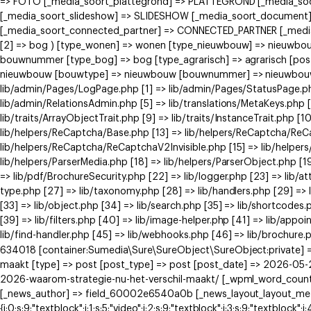
=> FOTO [_media_soort_plattegrond] => PLATTEGROND [_media_soort
[_media_soort_slideshow] => SLIDESHOW [_media_soort_document]
[_media_soort_connected_partner] => CONNECTED_PARTNER [_media_
[2] => bog ) [type_wonen] => wonen [type_nieuwbouw] => nieuwb
bouwnummer [type_bog] => bog [type_agrarisch] => agrarisch [post
nieuwbouw [bouwtype] => nieuwbouw [bouwnummer] => nieuwbouw ) [
lib/admin/Pages/LogPage.php [1] => lib/admin/Pages/StatusPage.ph
lib/admin/RelationsAdmin.php [5] => lib/translations/MetaKeys.php [6
lib/traits/ArrayObjectTrait.php [9] => lib/traits/InstanceTrait.php [1
lib/helpers/ReCaptcha/Base.php [13] => lib/helpers/ReCaptcha/Re
lib/helpers/ReCaptcha/ReCaptchaV2Invisible.php [15] => lib/helpe
lib/helpers/ParserMedia.php [18] => lib/helpers/ParserObject.php [
=> lib/pdf/BrochureSecurity.php [22] => lib/logger.php [23] => lib/at
type.php [27] => lib/taxonomy.php [28] => lib/handlers.php [29] => li
[33] => lib/object.php [34] => lib/search.php [35] => lib/shortcodes.
[39] => lib/filters.php [40] => lib/image-helper.php [41] => lib/app
lib/find-handler.php [45] => lib/webhooks.php [46] => lib/brochure.
634018 [container:Sumedia\Sure\SureObject\SureObject:private] =>
maakt [type] => post [post_type] => post [post_date] => 2026-05-2
2026-waarom-strategie-nu-het-verschil-maakt/ [_wpml_word_count
[_news_author] => field_60002e6540a0b [_news_layout_layout_meta] =>
{i:0;s:9:"textblock";i:1;s:5:"video";i:2;s:9:"textblock";i:3;s:9:"textblock";i