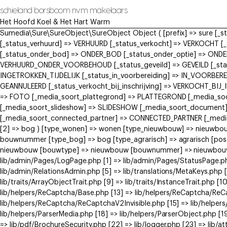
schieland borsboom nvm makelaars
Het Hoofd Koel & Het Hart Warm
Sumedia\Sure\SureObject\SureObject Object ( [prefix] => sure [_
[_status_verhuurd] => VERHUURD [_status_verkocht] => VERKOCH
[_status_onder_bod] => ONDER_BOD [_status_onder_optie] => ONDE
VERHUURD_ONDER_VOORBEHOUD [_status_geveild] => GEVEILD [_status
INGETROKKEN_TIJDELIJK [_status_in_voorbereiding] => IN_VOORBERE
GEANNULEERD [_status_verkocht_bij_inschrijving] => VERKOCHT_BI
=> FOTO [_media_soort_plattegrond] => PLATTEGROND [_media_soort
[_media_soort_slideshow] => SLIDESHOW [_media_soort_document]
[_media_soort_connected_partner] => CONNECTED_PARTNER [_media_
[2] => bog ) [type_wonen] => wonen [type_nieuwbouw] => nieuwb
bouwnummer [type_bog] => bog [type_agrarisch] => agrarisch [post
nieuwbouw [bouwtype] => nieuwbouw [bouwnummer] => nieuwbouw ) [
lib/admin/Pages/LogPage.php [1] => lib/admin/Pages/StatusPage.ph
lib/admin/RelationsAdmin.php [5] => lib/translations/MetaKeys.php [6
lib/traits/ArrayObjectTrait.php [9] => lib/traits/InstanceTrait.php [1
lib/helpers/ReCaptcha/Base.php [13] => lib/helpers/ReCaptcha/Re
lib/helpers/ReCaptcha/ReCaptchaV2Invisible.php [15] => lib/helpe
lib/helpers/ParserMedia.php [18] => lib/helpers/ParserObject.php [
=> lib/pdf/BrochureSecurity.php [22] => lib/logger.php [23] => lib/at