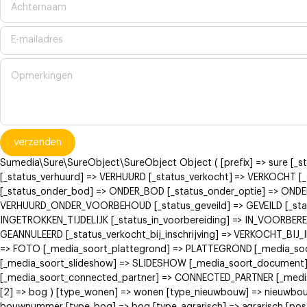
verzenden
Sumedia\Sure\SureObject\SureObject Object ( [prefix] => sure [_
[_status_verhuurd] => VERHUURD [_status_verkocht] => VERKOCH
[_status_onder_bod] => ONDER_BOD [_status_onder_optie] => ONDE
VERHUURD_ONDER_VOORBEHOUD [_status_geveild] => GEVEILD [_status
INGETROKKEN_TIJDELIJK [_status_in_voorbereiding] => IN_VOORBERE
GEANNULEERD [_status_verkocht_bij_inschrijving] => VERKOCHT_BI
=> FOTO [_media_soort_plattegrond] => PLATTEGROND [_media_soort
[_media_soort_slideshow] => SLIDESHOW [_media_soort_document]
[_media_soort_connected_partner] => CONNECTED_PARTNER [_media_
[2] => bog ) [type_wonen] => wonen [type_nieuwbouw] => nieuwb