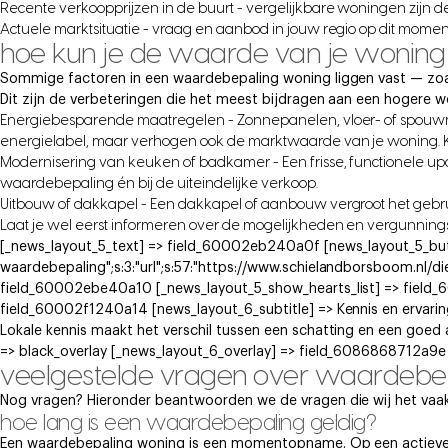
Recente verkoopprijzen in de buurt - vergelijkbare woningen zijn 
Actuele marktsituatie - vraag en aanbod in jouw regio op dit momen
hoe kun je de waarde van je wonin
Sommige factoren in een waardebepaling woning liggen vast — zoals 
Dit zijn de verbeteringen die het meest bijdragen aan een hogere 
Energiebesparende maatregelen - Zonnepanelen, vloer- of spouwmu
energielabel, maar verhogen ook de marktwaarde van je woning. Ko
Modernisering van keuken of badkamer - Een frisse, functionele upda
waardebepaling én bij de uiteindelijke verkoop.
Uitbouw of dakkapel - Een dakkapel of aanbouw vergroot het gebr
Laat je wel eerst informeren over de mogelijkheden en vergunning
[_news_layout_5_text] => field_60002eb240a0f [news_layout_5_button]
waardebepaling";s:3:"url";s:57:"https://www.schielandborsboom.nl/di
field_60002ebe40a10 [_news_layout_5_show_hearts_list] => field
field_60002f1240a14 [news_layout_6_subtitle] => Kennis en ervarin
Lokale kennis maakt het verschil tussen een schatting en een goed
=> black_overlay [_news_layout_6_overlay] => field_6086868712a9e
veelgestelde vragen over waardebe
Nog vragen? Hieronder beantwoorden we de vragen die wij het vaak
hoe lang is een waardebepaling geldig?
Een waardebepaling woning is een momentopname. Op een actieve 