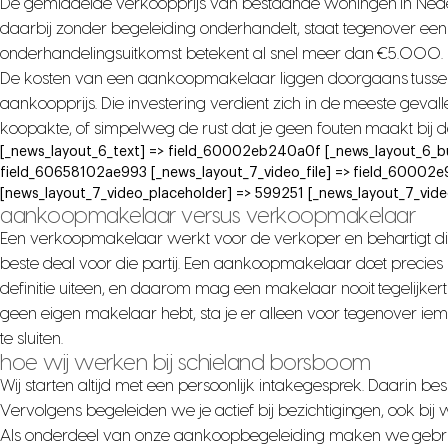
De gemiddelde verkoopprijs van bestaande woningen in Ned
daarbij zonder begeleiding onderhandelt, staat tegenover een pro
onderhandelingsuitkomst betekent al snel meer dan €5.000.
De kosten van een aankoopmakelaar liggen doorgaans tussen d
aankoopprijs. Die investering verdient zich in de meeste geval
koopakte, of simpelweg de rust dat je geen fouten maakt bij d
[_news_layout_6_text] => field_60002eb240a0f [_news_layout_6_b
field_60658102ae993 [_news_layout_7_video_file] => field_60002
[news_layout_7_video_placeholder] => 599251 [_news_layout_7_vid
aankoopmakelaar versus verkoopmakelaar
Een verkoopmakelaar werkt voor de verkoper en behartigt dien
beste deal voor die partij. Een aankoopmakelaar doet precies
definitie uiteen, en daarom mag een makelaar nooit tegelijkert
geen eigen makelaar hebt, sta je er alleen voor tegenover ie
te sluiten.
hoe wij werken bij schieland borsboom
Wij starten altijd met een persoonlijk intakegesprek. Daarin besp
Vervolgens begeleiden we je actief bij bezichtigingen, ook bi
Als onderdeel van onze aankoopbegeleiding maken we gebr