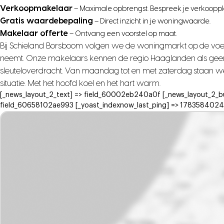
Verkoopmakelaar
– Maximale opbrengst. Bespreek je verkooppl
Gratis waardebepaling
– Direct inzicht in je woningwaarde.
Makelaar offerte
– Ontvang een voorstel op maat.
Bij Schieland Borsboom volgen we de woningmarkt op de voet, z
neemt. Onze makelaars kennen de regio Haaglanden als geen and
sleuteloverdracht. Van maandag tot en met zaterdag staan we 
situatie. Met het hoofd koel en het hart warm.
[_news_layout_2_text] => field_60002eb240a0f [_news_layout_2_b
field_60658102ae993 [_yoast_indexnow_last_ping] => 1783584024 )