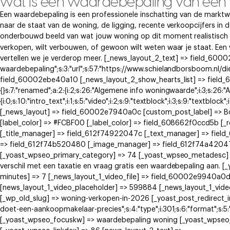
wat is een waardebepaling van een
Een waardebepaling is een professionele inschatting van de marktw
naar de staat van de woning, de ligging, recente verkoopcijfers in 
onderbouwd beeld van wat jouw woning op dit moment realistisch k
verkopen, wilt verbouwen, of gewoon wilt weten waar je staat. Ee
vertellen we je verderop meer. [_news_layout_2_text] => field_60002
waardebepaling";s:3:"url";s:57:"https://www.schielandborsboom.nl/di
field_60002ebe40a10 [_news_layout_2_show_hearts_list] => field_6
{}s:7:"renamed";a:2:{i:2;s:26:"Algemene info woningwaarde";i:3;s:26:
{i:0;s:10:"intro_text";i:1;s:5:"video";i:2;s:9:"textblock";i:3;s:9:"textblock
[_news_layout] => field_60002e7940a0c [custom_post_label] => 
[label_color] => #FCBF00 [_label_color] => field_608662f0ccd5b [
[_title_manager] => field_612f74922047c [_text_manager] => fie
=> field_612f74b520480 [_image_manager] => field_612f74a42047e
[_yoast_wpseo_primary_category] => 74 [_yoast_wpseo_metadesc] =
verschil met een taxatie en vraag gratis een waardebepaling aan.
minutes] => 7 [_news_layout_1_video_file] => field_60002e9940a0
[news_layout_1_video_placeholder] => 599884 [_news_layout_1_vid
[_wp_old_slug] => woning-verkopen-in-2026 [_yoast_post_redirect_info
doet-een-aankoopmakelaar-precies";s:4:"type";i:301;s:6:"format";s:5:"
[_yoast_wpseo_focuskw] => waardebepaling woning [_yoast_wpseo_t