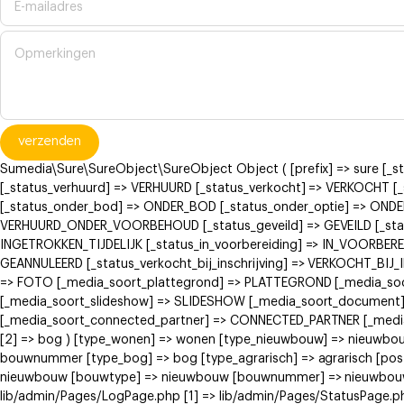
verzenden
Sumedia\Sure\SureObject\SureObject Object ( [prefix] => sure [_
[_status_verhuurd] => VERHUURD [_status_verkocht] => VERKOCH
[_status_onder_bod] => ONDER_BOD [_status_onder_optie] => ONDE
VERHUURD_ONDER_VOORBEHOUD [_status_geveild] => GEVEILD [_status
INGETROKKEN_TIJDELIJK [_status_in_voorbereiding] => IN_VOORBERE
GEANNULEERD [_status_verkocht_bij_inschrijving] => VERKOCHT_BI
=> FOTO [_media_soort_plattegrond] => PLATTEGROND [_media_soort
[_media_soort_slideshow] => SLIDESHOW [_media_soort_document]
[_media_soort_connected_partner] => CONNECTED_PARTNER [_media_
[2] => bog ) [type_wonen] => wonen [type_nieuwbouw] => nieuwb
bouwnummer [type_bog] => bog [type_agrarisch] => agrarisch [post
nieuwbouw [bouwtype] => nieuwbouw [bouwnummer] => nieuwbouw ) [
lib/admin/Pages/LogPage.php [1] => lib/admin/Pages/StatusPage.ph