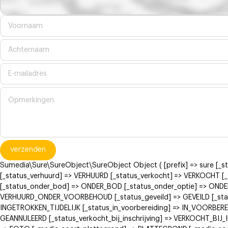
verzenden
Sumedia\Sure\SureObject\SureObject Object ( [prefix] => sure [_
[_status_verhuurd] => VERHUURD [_status_verkocht] => VERKOCH
[_status_onder_bod] => ONDER_BOD [_status_onder_optie] => ONDE
VERHUURD_ONDER_VOORBEHOUD [_status_geveild] => GEVEILD [_status
INGETROKKEN_TIJDELIJK [_status_in_voorbereiding] => IN_VOORBERE
GEANNULEERD [_status_verkocht_bij_inschrijving] => VERKOCHT_BI