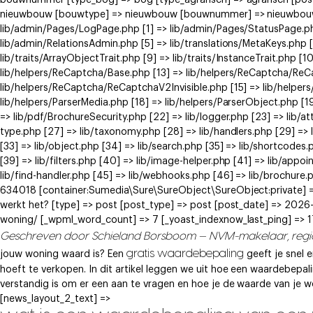
bouwnummer [type_bog] => bog [type_agrarisch] => agrarisch [post
nieuwbouw [bouwtype] => nieuwbouw [bouwnummer] => nieuwbouw ) [
lib/admin/Pages/LogPage.php [1] => lib/admin/Pages/StatusPage.ph
lib/admin/RelationsAdmin.php [5] => lib/translations/MetaKeys.php [6
lib/traits/ArrayObjectTrait.php [9] => lib/traits/InstanceTrait.php [1
lib/helpers/ReCaptcha/Base.php [13] => lib/helpers/ReCaptcha/Re
lib/helpers/ReCaptcha/ReCaptchaV2Invisible.php [15] => lib/helpe
lib/helpers/ParserMedia.php [18] => lib/helpers/ParserObject.php [
=> lib/pdf/BrochureSecurity.php [22] => lib/logger.php [23] => lib/at
type.php [27] => lib/taxonomy.php [28] => lib/handlers.php [29] => li
[33] => lib/object.php [34] => lib/search.php [35] => lib/shortcodes.
[39] => lib/filters.php [40] => lib/image-helper.php [41] => lib/app
lib/find-handler.php [45] => lib/webhooks.php [46] => lib/brochure.
634018 [container:Sumedia\Sure\SureObject\SureObject:private] => 
werkt het? [type] => post [post_type] => post [post_date] => 2026
woning/ [_wpml_word_count] => 7 [_yoast_indexnow_last_ping] =>
Geschreven door Schieland Borsboom — NVM-makelaar, reg
gratis waardebepaling
jouw woning waard is? Een
geeft je snel 
hoeft te verkopen. In dit artikel leggen we uit hoe een waardebepal
verstandig is om er een aan te vragen en hoe je de waarde van je
[news_layout_2_text] =>