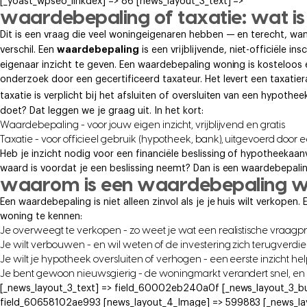
[_yoast_wpseo_linkdex] => 86 [news_layout_3_text] =>
waardebepaling of taxatie: wat is 
Dit is een vraag die veel woningeigenaren hebben — en terecht, wan
waardebepaling
verschil. Een
is een vrijblijvende, niet-officiële 
eigenaar inzicht te geven. Een waardebepaling woning is kosteloos e
onderzoek door een gecertificeerd taxateur. Het levert een taxatie
taxatie is verplicht bij het afsluiten of oversluiten van een hypot
doet? Dat leggen we je graag uit. In het kort:
Waardebepaling - voor jouw eigen inzicht, vrijblijvend en gratis
Taxatie - voor officieel gebruik (hypotheek, bank), uitgevoerd door 
Heb je inzicht nodig voor een financiële beslissing of hypotheeka
waard is voordat je een beslissing neemt? Dan is een waardebepalin
waarom is een waardebepaling wo
Een waardebepaling is niet alleen zinvol als je je huis wilt verkopen
woning te kennen:
Je overweegt te verkopen - zo weet je wat een realistische vraagprij
Je wilt verbouwen - en wil weten of de investering zich terugverdie
Je wilt je hypotheek oversluiten of verhogen - een eerste inzicht he
Je bent gewoon nieuwsgierig - de woningmarkt verandert snel, en h
[_news_layout_3_text] => field_60002eb240a0f [_news_layout_3_bu
field_60658102ae993 [news_layout_4_Image] => 599883 [_news_lay