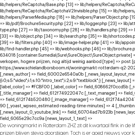
lib/helpers/ReCaptcha/Base.php [13] => lib/helpers/ReCaptcha/Re
lib/helpers/ReCaptcha/ReCaptchaV2Invisible.php [15] => lib/helpe
lib/helpers/ParserMedia.php [18] => lib/helpers/ParserObject.php [
=> lib/pdf/BrochureSecurity.php [22] => lib/logger.php [23] => lib/at
type.php [27] => lib/taxonomy.php [28] => lib/handlers.php [29] => li
[33] => lib/object.php [34] => lib/search.php [35] => lib/shortcodes.
[39] => lib/filters.php [40] => lib/image-helper.php [41] => lib/app
lib/find-handler.php [45] => lib/webhooks.php [46] => lib/brochure.
634018 [container:Sumedia\Sure\SureObject\SureObject:private] =>
verkopen, hogere prijzen, nog altijd weinig aanbod [type] => post 
https://www.schielandborsboom.nl/woningmarkt-rotterdam-q2-2026-
[_news_author] => field_60002e6540a0b [_news_layout_layout_meta] =>
{i:0;s:5:"video";i:1;s:10:"intro_text";i:2;s:9:"textblock";} [_news_
[label_color] => #FCBF00 [_label_color] => field_608662f0ccd5b [
[_title_manager] => field_612f74922047c [_text_manager] => fie
=> field_612f74b520480 [_image_manager] => field_612f74a42047
90 [_yoast_wpseo_estimated-reading-time-minutes] => 4 [_thumbna
[_news_layout_0_youtube_link] => field_60704ad7b923b [news_layo
field_6065e29c7cc9a [news_layout_1_text] =>
De woningmarkt in Rotterdam ZHZ zit dit kwartaal flink in de 
prijzen blijven stevig doorstijgen. Toch is er goed nieuws voo