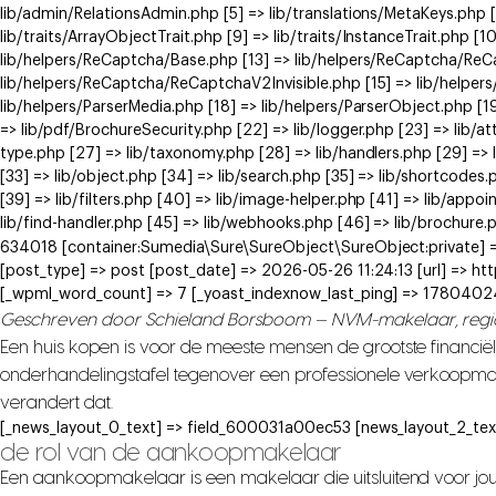
lib/admin/RelationsAdmin.php [5] => lib/translations/MetaKeys.php [6
lib/traits/ArrayObjectTrait.php [9] => lib/traits/InstanceTrait.php [1
lib/helpers/ReCaptcha/Base.php [13] => lib/helpers/ReCaptcha/Re
lib/helpers/ReCaptcha/ReCaptchaV2Invisible.php [15] => lib/helpe
lib/helpers/ParserMedia.php [18] => lib/helpers/ParserObject.php [
=> lib/pdf/BrochureSecurity.php [22] => lib/logger.php [23] => lib/at
type.php [27] => lib/taxonomy.php [28] => lib/handlers.php [29] => li
[33] => lib/object.php [34] => lib/search.php [35] => lib/shortcodes.
[39] => lib/filters.php [40] => lib/image-helper.php [41] => lib/app
lib/find-handler.php [45] => lib/webhooks.php [46] => lib/brochure.
634018 [container:Sumedia\Sure\SureObject\SureObject:private] =>
[post_type] => post [post_date] => 2026-05-26 11:24:13 [url] => 
[_wpml_word_count] => 7 [_yoast_indexnow_last_ping] => 1780402
Geschreven door Schieland Borsboom — NVM-makelaar, reg
Een huis kopen is voor de meeste mensen de grootste financiël
onderhandelingstafel tegenover een professionele verkoopm
verandert dat.
[_news_layout_0_text] => field_600031a00ec53 [news_layout_2_tex
de rol van de aankoopmakelaar
Een aankoopmakelaar is een makelaar die uitsluitend voor jou w