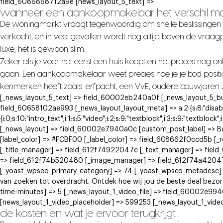
field_6086868712a9e [news_layout_5_text] =>
wanneer een aankoopmakelaar het verschil m
De woningmarkt vraagt tegenwoordig om snelle beslissingen
verkocht, en in veel gevallen wordt nog altijd boven de vraa
luxe, het is gewoon slim.
Zeker als je voor het eerst een huis koopt en het proces nog 
gaan. Een aankoopmakelaar weet precies hoe je je bod positi
kenmerken heeft zoals: erfpacht, een VvE, oudere bouwjaren ziet
[_news_layout_5_text] => field_60002eb240a0f [_news_layout_5_bu
field_60658102ae993 [_news_layout_layout_meta] => a:2:{s:8:"disabled
{i:0;s:10:"intro_text";i:1;s:5:"video";i:2;s:9:"textblock";i:3;s:9:"textblock"
[_news_layout] => field_60002e7940a0c [custom_post_label] => 
[label_color] => #FCBF00 [_label_color] => field_608662f0ccd5b [
[_title_manager] => field_612f74922047c [_text_manager] => fie
=> field_612f74b520480 [_image_manager] => field_612f74a42047e
[_yoast_wpseo_primary_category] => 74 [_yoast_wpseo_metadesc] 
van zoeken tot overdracht. Ontdek hoe wij jou de beste deal bez
time-minutes] => 5 [_news_layout_1_video_file] => field_60002e9
[news_layout_1_video_placeholder] => 599253 [_news_layout_1_vide
de kosten en wat je ervoor terugkrijgt