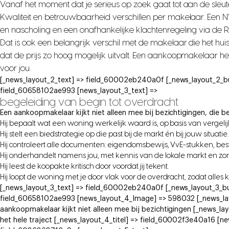
Vanaf het moment dat je serieus op zoek gaat tot aan de sleute
Kwaliteit en betrouwbaarheid verschillen per makelaar. Een
en nascholing en een onafhankelijke klachtenregeling via de 
Dat is ook een belangrijk verschil met de makelaar die het hui
dat de prijs zo hoog mogelijk uitvalt. Een aankoopmakelaar h
voor jou.
[_news_layout_2_text] => field_60002eb240a0f [_news_layout_2_b
field_60658102ae993 [news_layout_3_text] =>
begeleiding van begin tot overdracht
Een aankoopmakelaar kijkt niet alleen mee bij bezichtigingen, die be
Hij bepaalt wat een woning werkelijk waard is, op basis van vergeli
Hij stelt een biedstrategie op die past bij de markt én bij jouw situatie.
Hij controleert alle documenten: eigendomsbewijs, VvE-stukken, b
Hij onderhandelt namens jou, met kennis van de lokale markt en zo
Hij leest de koopakte kritisch door voordat jij tekent.
Hij loopt de woning met je door vlak voor de overdracht, zodat alles 
[_news_layout_3_text] => field_60002eb240a0f [_news_layout_3_bu
field_60658102ae993 [news_layout_4_Image] => 598032 [_news_lay
aankoopmakelaar kijkt niet alleen mee bij bezichtigingen [_news_la
het hele traject [_news_layout_4_titel] => field_60002f3e40a16 [ne