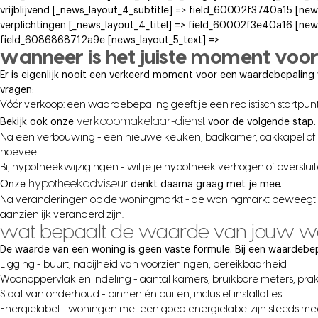
vrijblijvend [_news_layout_4_subtitle] => field_60002f3740a15 [new
verplichtingen [_news_layout_4_titel] => field_60002f3e40a16 [new
field_6086868712a9e [news_layout_5_text] =>
wanneer is het juiste moment voo
Er is eigenlijk nooit een verkeerd moment voor een waardebepaling w
vragen:
Vóór verkoop: een waardebepaling geeft je een realistisch startpunt 
verkoopmakelaar-dienst
Bekijk ook onze
voor de volgende stap.
Na een verbouwing - een nieuwe keuken, badkamer, dakkapel of ui
hoeveel
Bij hypotheekwijzigingen - wil je je hypotheek verhogen of overslui
hypotheekadviseur
Onze
denkt daarna graag met je mee.
Na veranderingen op de woningmarkt - de woningmarkt beweegt con
aanzienlijk veranderd zijn.
wat bepaalt de waarde van jouw w
De waarde van een woning is geen vaste formule. Bij een waardebep
Ligging - buurt, nabijheid van voorzieningen, bereikbaarheid
Woonoppervlak en indeling - aantal kamers, bruikbare meters, prak
Staat van onderhoud - binnen én buiten, inclusief installaties
Energielabel - woningen met een goed energielabel zijn steeds m