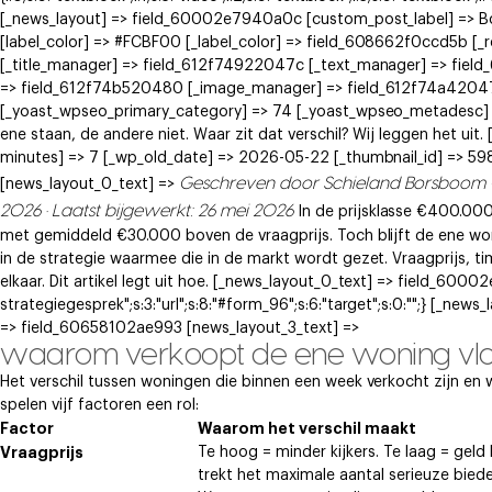
[_news_layout] => field_60002e7940a0c [custom_post_label] => 
[label_color] => #FCBF00 [_label_color] => field_608662f0ccd5b [
[_title_manager] => field_612f74922047c [_text_manager] => fie
=> field_612f74b520480 [_image_manager] => field_612f74a42047e
[_yoast_wpseo_primary_category] => 74 [_yoast_wpseo_metadesc] 
ene staan, de andere niet. Waar zit dat verschil? Wij leggen het u
minutes] => 7 [_wp_old_date] => 2026-05-22 [_thumbnail_id] => 5980
Geschreven door Schieland Borsboom
[news_layout_0_text] =>
2026 · Laatst bijgewerkt: 26 mei 2026
In de prijsklasse €400.00
met gemiddeld €30.000 boven de vraagprijs. Toch blijft de ene woni
in de strategie waarmee die in de markt wordt gezet. Vraagprijs, t
elkaar. Dit artikel legt uit hoe. [_news_layout_0_text] => field_60002
strategiegesprek";s:3:"url";s:8:"#form_96";s:6:"target";s:0:"";} [_
=> field_60658102ae993 [news_layout_3_text] =>
waarom verkoopt de ene woning vlot
Het verschil tussen woningen die binnen een week verkocht zijn en w
spelen vijf factoren een rol:
Factor
Waarom het verschil maakt
Vraagprijs
Te hoog = minder kijkers. Te laag = geld l
trekt het maximale aantal serieuze biede