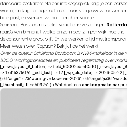
standaard zoekfilters. Na ons intakegesprek krijg je een pers
woningen krijgt aangeboden op basis van jouw woonwensen, bu
bij je past, en werken wij nog gerichter voor je.
Schieland Borsboom is actief vanuit drie vestigingen:
Rotterda
regio's van binnenuit welke prijzen reëel zijn per wijk, hoe s
de concurrentie groot blijft. En we werken altijd met transpar
Meer weten over Copaan?
Bekijk hoe het werkt
Over de auteur: Schieland Borsboom is NVM-makelaar in de re
1.000 woningtransacties en publiceert regelmatig over markt
[_news_layout_8_button] => field_60002ebe40a10 [_news_layout_8_s
=> 1781537507:1 [_edit_last] => 12 [_wp_old_date] => 2026-05-22 [_
{s:6:"origin";s:23:"woning-verkopen-in-2026";s:6:"target";s:36:"wat-do
aankoopmakelaar
[_thumbnail_id] => 599251 ) ) Wat doet een
pre