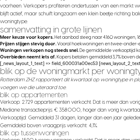
voorheen. Verkopers profiteren ondertussen van een markt wa
blijft actief, maar schuift langzaam een klein beetje richting b
woningtype.
samenvatting in grote lijnen
Meer keuze voor kopers.
Het aanbod steeg naar 4.160 woningen, 1
Prijzen stijgen stevig door.
Vooral hoekwoningen en twee-onder-ee
Woningen verkopen nog steeds snel.
De gemiddelde verkooptijd ko
Overbieden neemt iets af.
Kopers betalen gemiddeld 3,7% boven de 
[_news_layout_1_text] => field_600031a00ec53 [news_layout_2_text
blik op de woningmarkt per woningt
Rotterdam ZHZ rapporteert dit kwartaal op woningtype in p
voegen we die uiteraard toe.
blik op appartementen
Verkoop: 2.729 appartementen verkocht. Dat is meer dan vori
Mediane transactieprijs: € 358.000, hoger dan vorig kwartaa
Verkooptijd: Gemiddeld 31 dagen, langer dan een jaar gelede
Gemiddeld boven vraagprijs verkocht: 4,1%.
blik op tussenwoningen