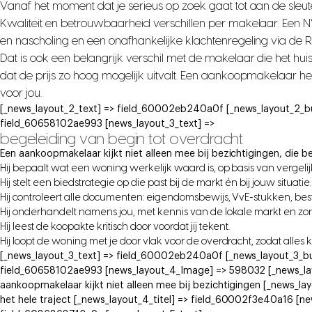
Vanaf het moment dat je serieus op zoek gaat tot aan de sleute
Kwaliteit en betrouwbaarheid verschillen per makelaar. Een
en nascholing en een onafhankelijke klachtenregeling via de 
Dat is ook een belangrijk verschil met de makelaar die het hui
dat de prijs zo hoog mogelijk uitvalt. Een aankoopmakelaar h
voor jou.
[_news_layout_2_text] => field_60002eb240a0f [_news_layout_2_b
field_60658102ae993 [news_layout_3_text] =>
begeleiding van begin tot overdracht
Een aankoopmakelaar kijkt niet alleen mee bij bezichtigingen, die be
Hij bepaalt wat een woning werkelijk waard is, op basis van vergeli
Hij stelt een biedstrategie op die past bij de markt én bij jouw situatie.
Hij controleert alle documenten: eigendomsbewijs, VvE-stukken, b
Hij onderhandelt namens jou, met kennis van de lokale markt en zo
Hij leest de koopakte kritisch door voordat jij tekent.
Hij loopt de woning met je door vlak voor de overdracht, zodat alles 
[_news_layout_3_text] => field_60002eb240a0f [_news_layout_3_bu
field_60658102ae993 [news_layout_4_Image] => 598032 [_news_lay
aankoopmakelaar kijkt niet alleen mee bij bezichtigingen [_news_la
het hele traject [_news_layout_4_titel] => field_60002f3e40a16 [ne