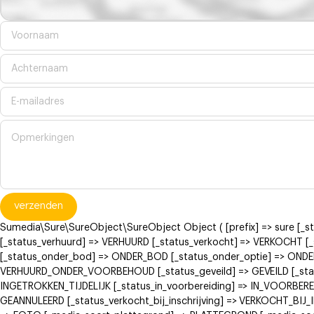
verzenden
Sumedia\Sure\SureObject\SureObject Object ( [prefix] => sure [_
[_status_verhuurd] => VERHUURD [_status_verkocht] => VERKOCH
[_status_onder_bod] => ONDER_BOD [_status_onder_optie] => ONDE
VERHUURD_ONDER_VOORBEHOUD [_status_geveild] => GEVEILD [_status
INGETROKKEN_TIJDELIJK [_status_in_voorbereiding] => IN_VOORBERE
GEANNULEERD [_status_verkocht_bij_inschrijving] => VERKOCHT_BI