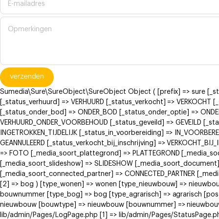
verzenden
Sumedia\Sure\SureObject\SureObject Object ( [prefix] => sure [_
[_status_verhuurd] => VERHUURD [_status_verkocht] => VERKOCH
[_status_onder_bod] => ONDER_BOD [_status_onder_optie] => ONDE
VERHUURD_ONDER_VOORBEHOUD [_status_geveild] => GEVEILD [_status
INGETROKKEN_TIJDELIJK [_status_in_voorbereiding] => IN_VOORBERE
GEANNULEERD [_status_verkocht_bij_inschrijving] => VERKOCHT_BI
=> FOTO [_media_soort_plattegrond] => PLATTEGROND [_media_soort
[_media_soort_slideshow] => SLIDESHOW [_media_soort_document]
[_media_soort_connected_partner] => CONNECTED_PARTNER [_media_
[2] => bog ) [type_wonen] => wonen [type_nieuwbouw] => nieuwb
bouwnummer [type_bog] => bog [type_agrarisch] => agrarisch [post
nieuwbouw [bouwtype] => nieuwbouw [bouwnummer] => nieuwbouw ) [
lib/admin/Pages/LogPage.php [1] => lib/admin/Pages/StatusPage.ph