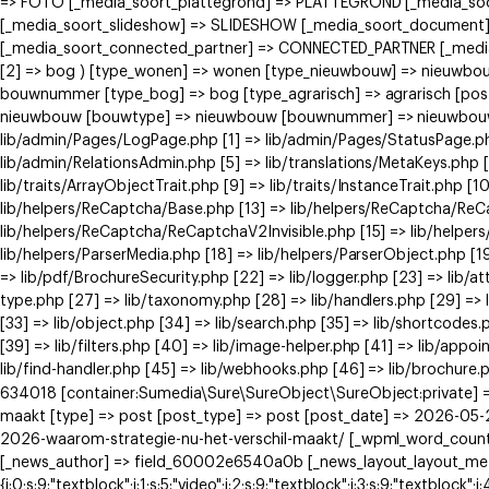
=> FOTO [_media_soort_plattegrond] => PLATTEGROND [_media_soort
[_media_soort_slideshow] => SLIDESHOW [_media_soort_document]
[_media_soort_connected_partner] => CONNECTED_PARTNER [_media_
[2] => bog ) [type_wonen] => wonen [type_nieuwbouw] => nieuwb
bouwnummer [type_bog] => bog [type_agrarisch] => agrarisch [post
nieuwbouw [bouwtype] => nieuwbouw [bouwnummer] => nieuwbouw ) [
lib/admin/Pages/LogPage.php [1] => lib/admin/Pages/StatusPage.ph
lib/admin/RelationsAdmin.php [5] => lib/translations/MetaKeys.php [6
lib/traits/ArrayObjectTrait.php [9] => lib/traits/InstanceTrait.php [1
lib/helpers/ReCaptcha/Base.php [13] => lib/helpers/ReCaptcha/Re
lib/helpers/ReCaptcha/ReCaptchaV2Invisible.php [15] => lib/helpe
lib/helpers/ParserMedia.php [18] => lib/helpers/ParserObject.php [
=> lib/pdf/BrochureSecurity.php [22] => lib/logger.php [23] => lib/at
type.php [27] => lib/taxonomy.php [28] => lib/handlers.php [29] => li
[33] => lib/object.php [34] => lib/search.php [35] => lib/shortcodes.
[39] => lib/filters.php [40] => lib/image-helper.php [41] => lib/app
lib/find-handler.php [45] => lib/webhooks.php [46] => lib/brochure.
634018 [container:Sumedia\Sure\SureObject\SureObject:private] =>
maakt [type] => post [post_type] => post [post_date] => 2026-05-2
2026-waarom-strategie-nu-het-verschil-maakt/ [_wpml_word_count
[_news_author] => field_60002e6540a0b [_news_layout_layout_meta] =>
{i:0;s:9:"textblock";i:1;s:5:"video";i:2;s:9:"textblock";i:3;s:9:"textblock";i