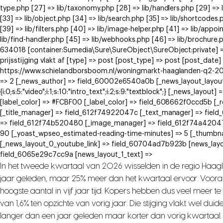
type.php [27] => lib/taxonomy.php [28] => lib/handlers.php [29] => li
[33] => lib/object.php [34] => lib/search.php [35] => lib/shortcodes.
[39] => lib/filters.php [40] => lib/image-helper.php [41] => lib/app
lib/find-handler.php [45] => lib/webhooks.php [46] => lib/brochure.
634018 [container:Sumedia\Sure\SureObject\SureObject:private] =
prijsstijging vlakt af [type] => post [post_type] => post [post_date
https://www.schielandborsboom.nl/woningmarkt-haaglanden-q2-2026-
=> 2 [_news_author] => field_60002e6540a0b [_news_layout_layout_met
{i:0;s:5:"video";i:1;s:10:"intro_text";i:2;s:9:"textblock";} [_news_
[label_color] => #FCBF00 [_label_color] => field_608662f0ccd5b [
[_title_manager] => field_612f74922047c [_text_manager] => fie
=> field_612f74b520480 [_image_manager] => field_612f74a42047
90 [_yoast_wpseo_estimated-reading-time-minutes] => 5 [_thumbna
[_news_layout_0_youtube_link] => field_60704ad7b923b [news_layo
field_6065e29c7cc9a [news_layout_1_text] =>
In het tweede kwartaal van 2026 wisselden in de regio Haag
jaar geleden, maar 25% meer dan het kwartaal ervoor. Voora
hoogste aantal in vijf jaar tijd. Kopers hebben dus veel meer 
van 1,6% ten opzichte van vorig jaar. Die stijging vlakt wel dui
langer dan een jaar geleden maar korter dan vorig kwartaal.