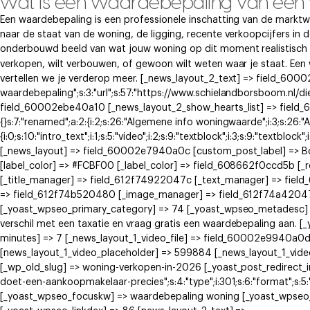
wat is een waardebepaling van een
Een waardebepaling is een professionele inschatting van de marktw
naar de staat van de woning, de ligging, recente verkoopcijfers in 
onderbouwd beeld van wat jouw woning op dit moment realistisch k
verkopen, wilt verbouwen, of gewoon wilt weten waar je staat. Ee
vertellen we je verderop meer. [_news_layout_2_text] => field_60002
waardebepaling";s:3:"url";s:57:"https://www.schielandborsboom.nl/di
field_60002ebe40a10 [_news_layout_2_show_hearts_list] => field_6
{}s:7:"renamed";a:2:{i:2;s:26:"Algemene info woningwaarde";i:3;s:26:
{i:0;s:10:"intro_text";i:1;s:5:"video";i:2;s:9:"textblock";i:3;s:9:"textblock
[_news_layout] => field_60002e7940a0c [custom_post_label] => 
[label_color] => #FCBF00 [_label_color] => field_608662f0ccd5b [
[_title_manager] => field_612f74922047c [_text_manager] => fie
=> field_612f74b520480 [_image_manager] => field_612f74a42047e
[_yoast_wpseo_primary_category] => 74 [_yoast_wpseo_metadesc] =
verschil met een taxatie en vraag gratis een waardebepaling aan.
minutes] => 7 [_news_layout_1_video_file] => field_60002e9940a0
[news_layout_1_video_placeholder] => 599884 [_news_layout_1_vid
[_wp_old_slug] => woning-verkopen-in-2026 [_yoast_post_redirect_info
doet-een-aankoopmakelaar-precies";s:4:"type";i:301;s:6:"format";s:5:"
[_yoast_wpseo_focuskw] => waardebepaling woning [_yoast_wpseo_t