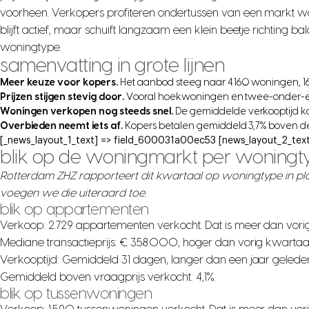
voorheen. Verkopers profiteren ondertussen van een markt wa
blijft actief, maar schuift langzaam een klein beetje richting b
woningtype.
samenvatting in grote lijnen
Meer keuze voor kopers.
Het aanbod steeg naar 4.160 woningen, 1
Prijzen stijgen stevig door.
Vooral hoekwoningen en twee-onder-ee
Woningen verkopen nog steeds snel.
De gemiddelde verkooptijd ko
Overbieden neemt iets af.
Kopers betalen gemiddeld 3,7% boven de 
[_news_layout_1_text] => field_600031a00ec53 [news_layout_2_text
blik op de woningmarkt per woningt
Rotterdam ZHZ rapporteert dit kwartaal op woningtype in p
voegen we die uiteraard toe.
blik op appartementen
Verkoop: 2.729 appartementen verkocht. Dat is meer dan vori
Mediane transactieprijs: € 358.000, hoger dan vorig kwartaa
Verkooptijd: Gemiddeld 31 dagen, langer dan een jaar gelede
Gemiddeld boven vraagprijs verkocht: 4,1%.
blik op tussenwoningen