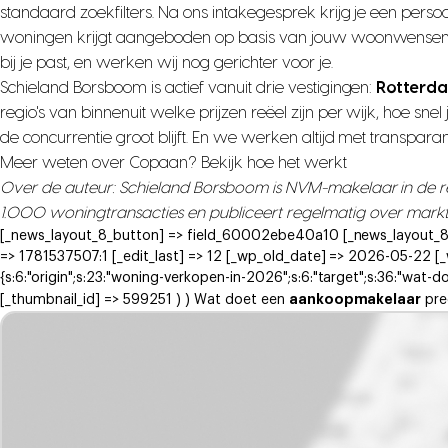
standaard zoekfilters. Na ons intakegesprek krijg je een pers
woningen krijgt aangeboden op basis van jouw woonwensen, bu
bij je past, en werken wij nog gerichter voor je.
Schieland Borsboom is actief vanuit drie vestigingen:
Rotterda
regio's van binnenuit welke prijzen reëel zijn per wijk, hoe s
de concurrentie groot blijft. En we werken altijd met transpar
Meer weten over Copaan?
Bekijk hoe het werkt
Over de auteur: Schieland Borsboom is NVM-makelaar in de re
1.000 woningtransacties en publiceert regelmatig over markt
[_news_layout_8_button] => field_60002ebe40a10 [_news_layout_8_s
=> 1781537507:1 [_edit_last] => 12 [_wp_old_date] => 2026-05-22 [_
{s:6:"origin";s:23:"woning-verkopen-in-2026";s:6:"target";s:36:"wat-do
aankoopmakelaar
[_thumbnail_id] => 599251 ) ) Wat doet een
pre