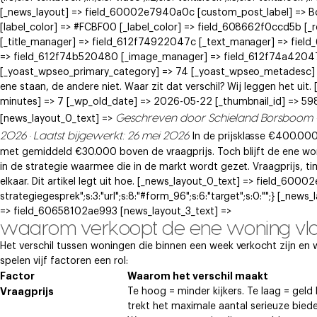
[_news_layout] => field_60002e7940a0c [custom_post_label] => 
[label_color] => #FCBF00 [_label_color] => field_608662f0ccd5b [
[_title_manager] => field_612f74922047c [_text_manager] => fie
=> field_612f74b520480 [_image_manager] => field_612f74a42047e
[_yoast_wpseo_primary_category] => 74 [_yoast_wpseo_metadesc] 
ene staan, de andere niet. Waar zit dat verschil? Wij leggen het u
minutes] => 7 [_wp_old_date] => 2026-05-22 [_thumbnail_id] => 5980
Geschreven door Schieland Borsboom
[news_layout_0_text] =>
2026 · Laatst bijgewerkt: 26 mei 2026
In de prijsklasse €400.00
met gemiddeld €30.000 boven de vraagprijs. Toch blijft de ene woni
in de strategie waarmee die in de markt wordt gezet. Vraagprijs, t
elkaar. Dit artikel legt uit hoe. [_news_layout_0_text] => field_60002
strategiegesprek";s:3:"url";s:8:"#form_96";s:6:"target";s:0:"";} [_
=> field_60658102ae993 [news_layout_3_text] =>
waarom verkoopt de ene woning vlot
Het verschil tussen woningen die binnen een week verkocht zijn en w
spelen vijf factoren een rol:
Factor
Waarom het verschil maakt
Vraagprijs
Te hoog = minder kijkers. Te laag = geld l
trekt het maximale aantal serieuze biede