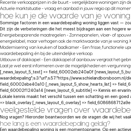
Recente verkoopprijzen in de buurt - vergelijkbare woningen zijn 
Actuele marktsituatie - vraag en aanbod in jouw regio op dit momen
hoe kun je de waarde van je wonin
Sommige factoren in een waardebepaling woning liggen vast — zoals 
Dit zijn de verbeteringen die het meest bijdragen aan een hogere 
Energiebesparende maatregelen - Zonnepanelen, vloer- of spouwmu
energielabel, maar verhogen ook de marktwaarde van je woning. Ko
Modernisering van keuken of badkamer - Een frisse, functionele upda
waardebepaling én bij de uiteindelijke verkoop.
Uitbouw of dakkapel - Een dakkapel of aanbouw vergroot het gebr
Laat je wel eerst informeren over de mogelijkheden en vergunning
[_news_layout_5_text] => field_60002eb240a0f [news_layout_5_button]
waardebepaling";s:3:"url";s:57:"https://www.schielandborsboom.nl/di
field_60002ebe40a10 [_news_layout_5_show_hearts_list] => field
field_60002f1240a14 [news_layout_6_subtitle] => Kennis en ervarin
Lokale kennis maakt het verschil tussen een schatting en een goed
=> black_overlay [_news_layout_6_overlay] => field_6086868712a9e
veelgestelde vragen over waardebe
Nog vragen? Hieronder beantwoorden we de vragen die wij het vaak
hoe lang is een waardebepaling geldig?
Een waardebepaling woning is een momentopname. Op een actieve 