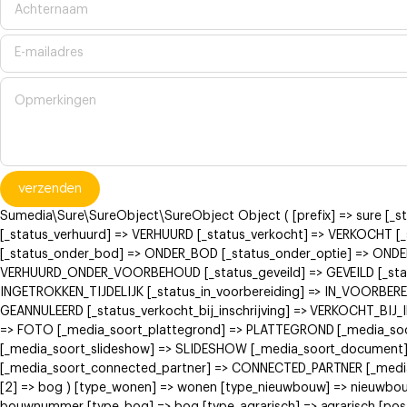
verzenden
Sumedia\Sure\SureObject\SureObject Object ( [prefix] => sure [_
[_status_verhuurd] => VERHUURD [_status_verkocht] => VERKOCH
[_status_onder_bod] => ONDER_BOD [_status_onder_optie] => ONDE
VERHUURD_ONDER_VOORBEHOUD [_status_geveild] => GEVEILD [_status
INGETROKKEN_TIJDELIJK [_status_in_voorbereiding] => IN_VOORBERE
GEANNULEERD [_status_verkocht_bij_inschrijving] => VERKOCHT_BI
=> FOTO [_media_soort_plattegrond] => PLATTEGROND [_media_soort
[_media_soort_slideshow] => SLIDESHOW [_media_soort_document]
[_media_soort_connected_partner] => CONNECTED_PARTNER [_media_
[2] => bog ) [type_wonen] => wonen [type_nieuwbouw] => nieuwb