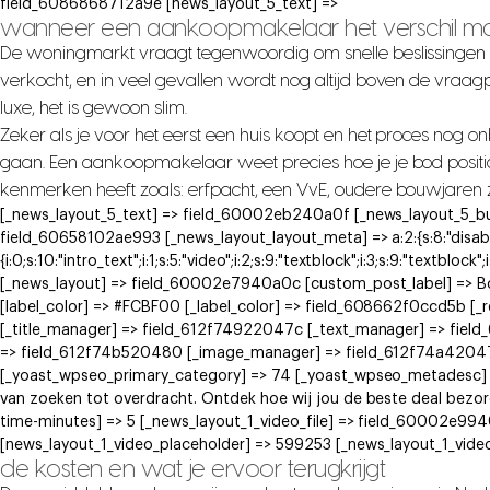
field_6086868712a9e [news_layout_5_text] =>
wanneer een aankoopmakelaar het verschil m
De woningmarkt vraagt tegenwoordig om snelle beslissingen
verkocht, en in veel gevallen wordt nog altijd boven de vraa
luxe, het is gewoon slim.
Zeker als je voor het eerst een huis koopt en het proces nog 
gaan. Een aankoopmakelaar weet precies hoe je je bod positi
kenmerken heeft zoals: erfpacht, een VvE, oudere bouwjaren ziet
[_news_layout_5_text] => field_60002eb240a0f [_news_layout_5_bu
field_60658102ae993 [_news_layout_layout_meta] => a:2:{s:8:"disabled
{i:0;s:10:"intro_text";i:1;s:5:"video";i:2;s:9:"textblock";i:3;s:9:"textblock"
[_news_layout] => field_60002e7940a0c [custom_post_label] => 
[label_color] => #FCBF00 [_label_color] => field_608662f0ccd5b [
[_title_manager] => field_612f74922047c [_text_manager] => fie
=> field_612f74b520480 [_image_manager] => field_612f74a42047e
[_yoast_wpseo_primary_category] => 74 [_yoast_wpseo_metadesc] 
van zoeken tot overdracht. Ontdek hoe wij jou de beste deal bez
time-minutes] => 5 [_news_layout_1_video_file] => field_60002e9
[news_layout_1_video_placeholder] => 599253 [_news_layout_1_vide
de kosten en wat je ervoor terugkrijgt