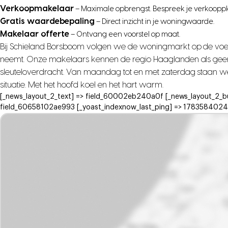
Verkoopmakelaar
– Maximale opbrengst. Bespreek je verkooppl
Gratis waardebepaling
– Direct inzicht in je woningwaarde.
Makelaar offerte
– Ontvang een voorstel op maat.
Bij Schieland Borsboom volgen we de woningmarkt op de voet, z
neemt. Onze makelaars kennen de regio Haaglanden als geen and
sleuteloverdracht. Van maandag tot en met zaterdag staan we 
situatie. Met het hoofd koel en het hart warm.
[_news_layout_2_text] => field_60002eb240a0f [_news_layout_2_b
field_60658102ae993 [_yoast_indexnow_last_ping] => 1783584024 )