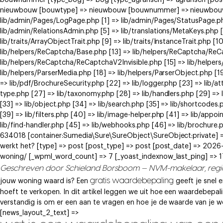
bouwnummer [type_bog] => bog [type_agrarisch] => agrarisch [post
nieuwbouw [bouwtype] => nieuwbouw [bouwnummer] => nieuwbouw ) [
lib/admin/Pages/LogPage.php [1] => lib/admin/Pages/StatusPage.ph
lib/admin/RelationsAdmin.php [5] => lib/translations/MetaKeys.php [6
lib/traits/ArrayObjectTrait.php [9] => lib/traits/InstanceTrait.php [1
lib/helpers/ReCaptcha/Base.php [13] => lib/helpers/ReCaptcha/Re
lib/helpers/ReCaptcha/ReCaptchaV2Invisible.php [15] => lib/helpe
lib/helpers/ParserMedia.php [18] => lib/helpers/ParserObject.php [
=> lib/pdf/BrochureSecurity.php [22] => lib/logger.php [23] => lib/at
type.php [27] => lib/taxonomy.php [28] => lib/handlers.php [29] => li
[33] => lib/object.php [34] => lib/search.php [35] => lib/shortcodes.
[39] => lib/filters.php [40] => lib/image-helper.php [41] => lib/app
lib/find-handler.php [45] => lib/webhooks.php [46] => lib/brochure.
634018 [container:Sumedia\Sure\SureObject\SureObject:private] => 
werkt het? [type] => post [post_type] => post [post_date] => 2026
woning/ [_wpml_word_count] => 7 [_yoast_indexnow_last_ping] =>
Geschreven door Schieland Borsboom — NVM-makelaar, reg
gratis waardebepaling
jouw woning waard is? Een
geeft je snel 
hoeft te verkopen. In dit artikel leggen we uit hoe een waardebepal
verstandig is om er een aan te vragen en hoe je de waarde van je
[news_layout_2_text] =>