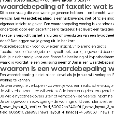
[_yoast_wpseo_linkdex] => 86 [news_layout_3_text] =>
waardebepaling of taxatie: wat is 
Dit is een vraag die veel woningeigenaren hebben — en terecht, wan
waardebepaling
verschil. Een
is een vrijblijvende, niet-officiële 
eigenaar inzicht te geven. Een waardebepaling woning is kosteloos e
onderzoek door een gecertificeerd taxateur. Het levert een taxatie
taxatie is verplicht bij het afsluiten of oversluiten van een hypot
doet? Dat leggen we je graag uit. In het kort:
Waardebepaling - voor jouw eigen inzicht, vrijblijvend en gratis
Taxatie - voor officieel gebruik (hypotheek, bank), uitgevoerd door 
Heb je inzicht nodig voor een financiële beslissing of hypotheeka
waard is voordat je een beslissing neemt? Dan is een waardebepalin
waarom is een waardebepaling wo
Een waardebepaling is niet alleen zinvol als je je huis wilt verkopen
woning te kennen:
Je overweegt te verkopen - zo weet je wat een realistische vraagprij
Je wilt verbouwen - en wil weten of de investering zich terugverdie
Je wilt je hypotheek oversluiten of verhogen - een eerste inzicht he
Je bent gewoon nieuwsgierig - de woningmarkt verandert snel, en h
[_news_layout_3_text] => field_60002eb240a0f [_news_layout_3_bu
field_60658102ae993 [news_layout_4_Image] => 599883 [_news_lay