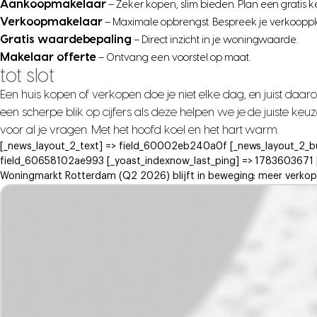
Aankoopmakelaar
– Zeker kopen, slim bieden. Plan een gratis 
Verkoopmakelaar
– Maximale opbrengst. Bespreek je verkooppl
Gratis waardebepaling
– Direct inzicht in je woningwaarde.
Makelaar offerte
– Ontvang een voorstel op maat.
tot slot
Een huis kopen of verkopen doe je niet elke dag, en juist daar
een scherpe blik op cijfers als deze helpen we je de juiste k
voor al je vragen. Met het hoofd koel en het hart warm.
[_news_layout_2_text] => field_60002eb240a0f [_news_layout_2_b
field_60658102ae993 [_yoast_indexnow_last_ping] => 1783603671 [_d
Woningmarkt Rotterdam (Q2 2026) blijft in beweging: meer verkope