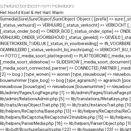
schieland borsboom nvm makelaars
Het Hoofd Koel & Het Hart Warm
Sumedia\Sure\SureObject\SureObject Object ( [prefix] => sure [_
[_status_verhuurd] => VERHUURD [_status_verkocht] => VERKOCH
[_status_onder_bod] => ONDER_BOD [_status_onder_optie] => ONDE
VERHUURD_ONDER_VOORBEHOUD [_status_geveild] => GEVEILD [_status
INGETROKKEN_TIJDELIJK [_status_in_voorbereiding] => IN_VOORBERE
GEANNULEERD [_status_verkocht_bij_inschrijving] => VERKOCHT_BI
=> FOTO [_media_soort_plattegrond] => PLATTEGROND [_media_soort
[_media_soort_slideshow] => SLIDESHOW [_media_soort_document]
[_media_soort_connected_partner] => CONNECTED_PARTNER [_media_
[2] => bog ) [type_wonen] => wonen [type_nieuwbouw] => nieuwb
bouwnummer [type_bog] => bog [type_agrarisch] => agrarisch [post
nieuwbouw [bouwtype] => nieuwbouw [bouwnummer] => nieuwbouw ) [
lib/admin/Pages/LogPage.php [1] => lib/admin/Pages/StatusPage.ph
lib/admin/RelationsAdmin.php [5] => lib/translations/MetaKeys.php [6
lib/traits/ArrayObjectTrait.php [9] => lib/traits/InstanceTrait.php [1
lib/helpers/ReCaptcha/Base.php [13] => lib/helpers/ReCaptcha/Re
lib/helpers/ReCaptcha/ReCaptchaV2Invisible.php [15] => lib/helpe
lib/helpers/ParserMedia.php [18] => lib/helpers/ParserObject.php [
=> lib/pdf/BrochureSecurity.php [22] => lib/logger.php [23] => lib/at