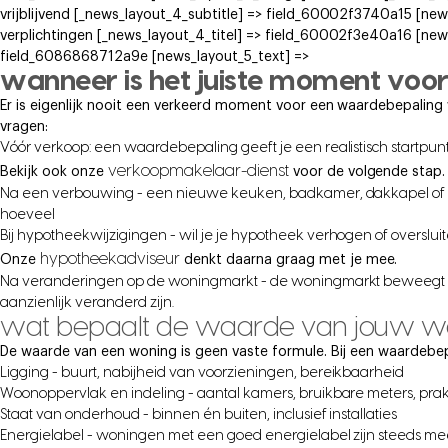
vrijblijvend [_news_layout_4_subtitle] => field_60002f3740a15 [new
verplichtingen [_news_layout_4_titel] => field_60002f3e40a16 [new
field_6086868712a9e [news_layout_5_text] =>
wanneer is het juiste moment voo
Er is eigenlijk nooit een verkeerd moment voor een waardebepaling w
vragen:
Vóór verkoop: een waardebepaling geeft je een realistisch startpunt 
verkoopmakelaar-dienst
Bekijk ook onze
voor de volgende stap.
Na een verbouwing - een nieuwe keuken, badkamer, dakkapel of ui
hoeveel
Bij hypotheekwijzigingen - wil je je hypotheek verhogen of overslui
hypotheekadviseur
Onze
denkt daarna graag met je mee.
Na veranderingen op de woningmarkt - de woningmarkt beweegt con
aanzienlijk veranderd zijn.
wat bepaalt de waarde van jouw w
De waarde van een woning is geen vaste formule. Bij een waardebep
Ligging - buurt, nabijheid van voorzieningen, bereikbaarheid
Woonoppervlak en indeling - aantal kamers, bruikbare meters, prak
Staat van onderhoud - binnen én buiten, inclusief installaties
Energielabel - woningen met een goed energielabel zijn steeds m