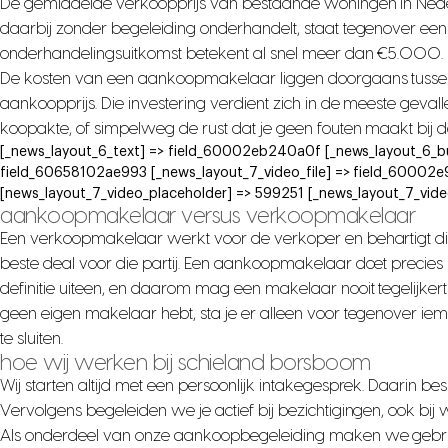
De gemiddelde verkoopprijs van bestaande woningen in Ned
daarbij zonder begeleiding onderhandelt, staat tegenover een pro
onderhandelingsuitkomst betekent al snel meer dan €5.000.
De kosten van een aankoopmakelaar liggen doorgaans tussen d
aankoopprijs. Die investering verdient zich in de meeste geval
koopakte, of simpelweg de rust dat je geen fouten maakt bij d
[_news_layout_6_text] => field_60002eb240a0f [_news_layout_6_b
field_60658102ae993 [_news_layout_7_video_file] => field_60002
[news_layout_7_video_placeholder] => 599251 [_news_layout_7_vid
aankoopmakelaar versus verkoopmakelaar
Een verkoopmakelaar werkt voor de verkoper en behartigt dien
beste deal voor die partij. Een aankoopmakelaar doet precies
definitie uiteen, en daarom mag een makelaar nooit tegelijkert
geen eigen makelaar hebt, sta je er alleen voor tegenover ie
te sluiten.
hoe wij werken bij schieland borsboom
Wij starten altijd met een persoonlijk intakegesprek. Daarin besp
Vervolgens begeleiden we je actief bij bezichtigingen, ook bi
Als onderdeel van onze aankoopbegeleiding maken we gebr