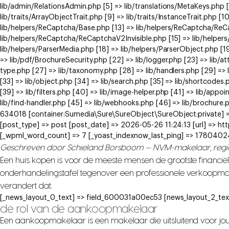
lib/admin/RelationsAdmin.php [5] => lib/translations/MetaKeys.php [6
lib/traits/ArrayObjectTrait.php [9] => lib/traits/InstanceTrait.php [1
lib/helpers/ReCaptcha/Base.php [13] => lib/helpers/ReCaptcha/Re
lib/helpers/ReCaptcha/ReCaptchaV2Invisible.php [15] => lib/helpe
lib/helpers/ParserMedia.php [18] => lib/helpers/ParserObject.php [
=> lib/pdf/BrochureSecurity.php [22] => lib/logger.php [23] => lib/at
type.php [27] => lib/taxonomy.php [28] => lib/handlers.php [29] => li
[33] => lib/object.php [34] => lib/search.php [35] => lib/shortcodes.
[39] => lib/filters.php [40] => lib/image-helper.php [41] => lib/app
lib/find-handler.php [45] => lib/webhooks.php [46] => lib/brochure.
634018 [container:Sumedia\Sure\SureObject\SureObject:private] =>
[post_type] => post [post_date] => 2026-05-26 11:24:13 [url] => 
[_wpml_word_count] => 7 [_yoast_indexnow_last_ping] => 1780402
Geschreven door Schieland Borsboom — NVM-makelaar, reg
Een huis kopen is voor de meeste mensen de grootste financiël
onderhandelingstafel tegenover een professionele verkoopm
verandert dat.
[_news_layout_0_text] => field_600031a00ec53 [news_layout_2_tex
de rol van de aankoopmakelaar
Een aankoopmakelaar is een makelaar die uitsluitend voor jou w