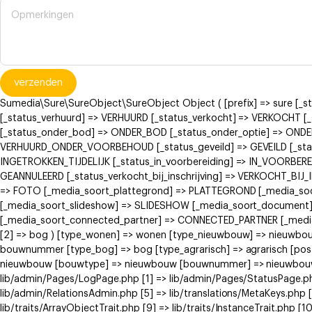
verzenden
Sumedia\Sure\SureObject\SureObject Object ( [prefix] => sure [_
[_status_verhuurd] => VERHUURD [_status_verkocht] => VERKOCH
[_status_onder_bod] => ONDER_BOD [_status_onder_optie] => ONDE
VERHUURD_ONDER_VOORBEHOUD [_status_geveild] => GEVEILD [_status
INGETROKKEN_TIJDELIJK [_status_in_voorbereiding] => IN_VOORBERE
GEANNULEERD [_status_verkocht_bij_inschrijving] => VERKOCHT_BI
=> FOTO [_media_soort_plattegrond] => PLATTEGROND [_media_soort
[_media_soort_slideshow] => SLIDESHOW [_media_soort_document]
[_media_soort_connected_partner] => CONNECTED_PARTNER [_media_
[2] => bog ) [type_wonen] => wonen [type_nieuwbouw] => nieuwb
bouwnummer [type_bog] => bog [type_agrarisch] => agrarisch [post
nieuwbouw [bouwtype] => nieuwbouw [bouwnummer] => nieuwbouw ) [
lib/admin/Pages/LogPage.php [1] => lib/admin/Pages/StatusPage.ph
lib/admin/RelationsAdmin.php [5] => lib/translations/MetaKeys.php [6
lib/traits/ArrayObjectTrait.php [9] => lib/traits/InstanceTrait.php [1