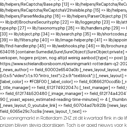
lib/helpers/ReCaptcha/Base.php [13] => lib/helpers/ReCaptcha/Re
lib/helpers/ReCaptcha/ReCaptchaV2Invisible.php [15] => lib/helpe
lib/helpers/ParserMedia.php [18] => lib/helpers/ParserObject.php [
=> lib/pdf/BrochureSecurity.php [22] => lib/logger.php [23] => lib/at
type.php [27] => lib/taxonomy.php [28] => lib/handlers.php [29] => li
[33] => lib/object.php [34] => lib/search.php [35] => lib/shortcodes.
[39] => lib/filters.php [40] => lib/image-helper.php [41] => lib/app
lib/find-handler.php [45] => lib/webhooks.php [46] => lib/brochure.
634018 [container:Sumedia\Sure\SureObject\SureObject:private] =>
verkopen, hogere prijzen, nog altijd weinig aanbod [type] => post 
https://www.schielandborsboom.nl/woningmarkt-rotterdam-q2-2026-
[_news_author] => field_60002e6540a0b [_news_layout_layout_meta] =>
{i:0;s:5:"video";i:1;s:10:"intro_text";i:2;s:9:"textblock";} [_news_
[label_color] => #FCBF00 [_label_color] => field_608662f0ccd5b [
[_title_manager] => field_612f74922047c [_text_manager] => fie
=> field_612f74b520480 [_image_manager] => field_612f74a42047
90 [_yoast_wpseo_estimated-reading-time-minutes] => 4 [_thumbna
[_news_layout_0_youtube_link] => field_60704ad7b923b [news_layo
field_6065e29c7cc9a [news_layout_1_text] =>
De woningmarkt in Rotterdam ZHZ zit dit kwartaal flink in de 
prijzen blijven stevig doorstijgen. Toch is er goed nieuws voo