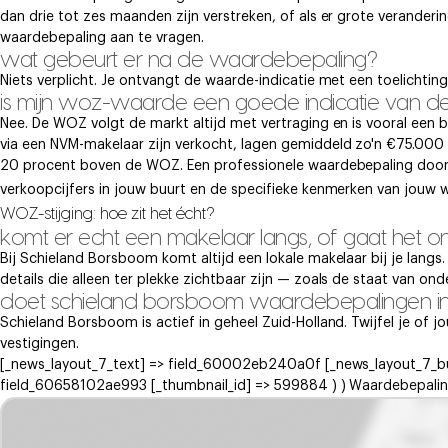
dan drie tot zes maanden zijn verstreken, of als er grote veranderi
waardebepaling aan te vragen.
wat gebeurt er na de waardebepaling?
Niets verplicht. Je ontvangt de waarde-indicatie met een toelichtin
is mijn woz-waarde een goede indicatie van 
Nee. De WOZ volgt de markt altijd met vertraging en is vooral een
via een NVM-makelaar zijn verkocht, lagen gemiddeld zo'n €75.00
20 procent boven de WOZ. Een professionele waardebepaling door e
verkoopcijfers in jouw buurt en de specifieke kenmerken van jouw w
WOZ-stijging: hoe zit het écht?
komt er echt een makelaar langs, of gaat het on
Bij Schieland Borsboom komt altijd een lokale makelaar bij je lang
details die alleen ter plekke zichtbaar zijn — zoals de staat van on
doet schieland borsboom waardebepalingen in 
Schieland Borsboom is actief in geheel Zuid-Holland. Twijfel je of
vestigingen.
[_news_layout_7_text] => field_60002eb240a0f [_news_layout_7_b
field_60658102ae993 [_thumbnail_id] => 599884 ) ) Waardebepaling