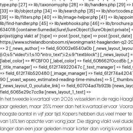
type.php [27] => lib/taxonomy.php [28] => lib/handlers.php [29] => li
[33] => lib/object.php [34] => lib/search.php [35] => lib/shortcodes.
[39] => lib/filters.php [40] => lib/image-helper.php [41] => lib/app
lib/find-handler.php [45] => lib/webhooks.php [46] => lib/brochure.
634018 [container:Sumedia\Sure\SureObject\SureObject:private] =
prijsstijging vlakt af [type] => post [post_type] => post [post_date
https://www.schielandborsboom.nl/woningmarkt-haaglanden-q2-2026-
=> 2 [_news_author] => field_60002e6540a0b [_news_layout_layout_met
{i:0;s:5:"video";i:1;s:10:"intro_text";i:2;s:9:"textblock";} [_news_
[label_color] => #FCBF00 [_label_color] => field_608662f0ccd5b [
[_title_manager] => field_612f74922047c [_text_manager] => fie
=> field_612f74b520480 [_image_manager] => field_612f74a42047
90 [_yoast_wpseo_estimated-reading-time-minutes] => 5 [_thumbna
[_news_layout_0_youtube_link] => field_60704ad7b923b [news_layo
field_6065e29c7cc9a [news_layout_1_text] =>
In het tweede kwartaal van 2026 wisselden in de regio Haag
jaar geleden, maar 25% meer dan het kwartaal ervoor. Voora
hoogste aantal in vijf jaar tijd. Kopers hebben dus veel meer 
van 1,6% ten opzichte van vorig jaar. Die stijging vlakt wel dui
langer dan een jaar geleden maar korter dan vorig kwartaal.