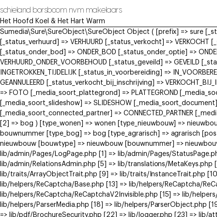
schieland borsboom nvm makelaars
Het Hoofd Koel & Het Hart Warm
Sumedia\Sure\SureObject\SureObject Object ( [prefix] => sure [_
[_status_verhuurd] => VERHUURD [_status_verkocht] => VERKOCH
[_status_onder_bod] => ONDER_BOD [_status_onder_optie] => ONDE
VERHUURD_ONDER_VOORBEHOUD [_status_geveild] => GEVEILD [_status
INGETROKKEN_TIJDELIJK [_status_in_voorbereiding] => IN_VOORBERE
GEANNULEERD [_status_verkocht_bij_inschrijving] => VERKOCHT_BI
=> FOTO [_media_soort_plattegrond] => PLATTEGROND [_media_soort
[_media_soort_slideshow] => SLIDESHOW [_media_soort_document]
[_media_soort_connected_partner] => CONNECTED_PARTNER [_media_
[2] => bog ) [type_wonen] => wonen [type_nieuwbouw] => nieuwb
bouwnummer [type_bog] => bog [type_agrarisch] => agrarisch [post
nieuwbouw [bouwtype] => nieuwbouw [bouwnummer] => nieuwbouw ) [
lib/admin/Pages/LogPage.php [1] => lib/admin/Pages/StatusPage.ph
lib/admin/RelationsAdmin.php [5] => lib/translations/MetaKeys.php [6
lib/traits/ArrayObjectTrait.php [9] => lib/traits/InstanceTrait.php [1
lib/helpers/ReCaptcha/Base.php [13] => lib/helpers/ReCaptcha/Re
lib/helpers/ReCaptcha/ReCaptchaV2Invisible.php [15] => lib/helpe
lib/helpers/ParserMedia.php [18] => lib/helpers/ParserObject.php [
=> lib/pdf/BrochureSecurity.php [22] => lib/logger.php [23] => lib/at