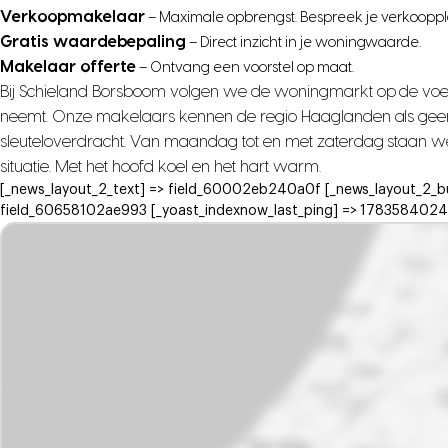
Verkoopmakelaar
– Maximale opbrengst. Bespreek je verkooppl
Gratis waardebepaling
– Direct inzicht in je woningwaarde.
Makelaar offerte
– Ontvang een voorstel op maat.
Bij Schieland Borsboom volgen we de woningmarkt op de voet, z
neemt. Onze makelaars kennen de regio Haaglanden als geen and
sleuteloverdracht. Van maandag tot en met zaterdag staan we 
situatie. Met het hoofd koel en het hart warm.
[_news_layout_2_text] => field_60002eb240a0f [_news_layout_2_b
field_60658102ae993 [_yoast_indexnow_last_ping] => 1783584024 )