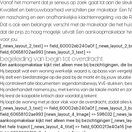
Vanaf het moment dat je serieus op zoek gaat tot aan de sleute
Kwaliteit en betrouwbaarheid verschillen per makelaar. Een
en nascholing en een onafhankelijke klachtenregeling via de 
Dat is ook een belangrijk verschil met de makelaar die het hui
dat de prijs zo hoog mogelijk uitvalt. Een aankoopmakelaar h
voor jou.
[_news_layout_2_text] => field_60002eb240a0f [_news_layout_2_b
field_60658102ae993 [news_layout_3_text] =>
begeleiding van begin tot overdracht
Een aankoopmakelaar kijkt niet alleen mee bij bezichtigingen, die be
Hij bepaalt wat een woning werkelijk waard is, op basis van vergeli
Hij stelt een biedstrategie op die past bij de markt én bij jouw situatie.
Hij controleert alle documenten: eigendomsbewijs, VvE-stukken, b
Hij onderhandelt namens jou, met kennis van de lokale markt en zo
Hij leest de koopakte kritisch door voordat jij tekent.
Hij loopt de woning met je door vlak voor de overdracht, zodat alles 
[_news_layout_3_text] => field_60002eb240a0f [_news_layout_3_bu
field_60658102ae993 [news_layout_4_Image] => 598032 [_news_lay
aankoopmakelaar kijkt niet alleen mee bij bezichtigingen [_news_la
het hele traject [_news_layout_4_titel] => field_60002f3e40a16 [ne