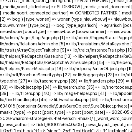
=> FOTO [_media_soort_plattegrond] => PLATTEGROND [_media_soort
[_media_soort_slideshow] => SLIDESHOW [_media_soort_document]
[_media_soort_connected_partner] => CONNECTED_PARTNER [_media_
[2] => bog ) [type_wonen] => wonen [type_nieuwbouw] => nieuwb
bouwnummer [type_bog] => bog [type_agrarisch] => agrarisch [post
nieuwbouw [bouwtype] => nieuwbouw [bouwnummer] => nieuwbouw ) [
lib/admin/Pages/LogPage.php [1] => lib/admin/Pages/StatusPage.ph
lib/admin/RelationsAdmin.php [5] => lib/translations/MetaKeys.php [6
lib/traits/ArrayObjectTrait.php [9] => lib/traits/InstanceTrait.php [1
lib/helpers/ReCaptcha/Base.php [13] => lib/helpers/ReCaptcha/Re
lib/helpers/ReCaptcha/ReCaptchaV2Invisible.php [15] => lib/helpe
lib/helpers/ParserMedia.php [18] => lib/helpers/ParserObject.php [
=> lib/pdf/BrochureSecurity.php [22] => lib/logger.php [23] => lib/at
type.php [27] => lib/taxonomy.php [28] => lib/handlers.php [29] => li
[33] => lib/object.php [34] => lib/search.php [35] => lib/shortcodes.
[39] => lib/filters.php [40] => lib/image-helper.php [41] => lib/app
lib/find-handler.php [45] => lib/webhooks.php [46] => lib/brochure.
634018 [container:Sumedia\Sure\SureObject\SureObject:private] =>
maakt [type] => post [post_type] => post [post_date] => 2026-05-2
2026-waarom-strategie-nu-het-verschil-maakt/ [_wpml_word_count
[_news_author] => field_60002e6540a0b [_news_layout_layout_meta] =>
{i:0;s:9:"textblock";i:1;s:5:"video";i:2;s:9:"textblock";i:3;s:9:"textblock";i