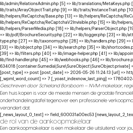
lib/admin/RelationsAdmin.php [5] => lib/translations/MetaKeys.php [6
lib/traits/ArrayObjectTrait.php [9] => lib/traits/InstanceTrait.php [1
lib/helpers/ReCaptcha/Base.php [13] => lib/helpers/ReCaptcha/Re
lib/helpers/ReCaptcha/ReCaptchaV2Invisible.php [15] => lib/helpe
lib/helpers/ParserMedia.php [18] => lib/helpers/ParserObject.php [
=> lib/pdf/BrochureSecurity.php [22] => lib/logger.php [23] => lib/at
type.php [27] => lib/taxonomy.php [28] => lib/handlers.php [29] => li
[33] => lib/object.php [34] => lib/search.php [35] => lib/shortcodes.
[39] => lib/filters.php [40] => lib/image-helper.php [41] => lib/app
lib/find-handler.php [45] => lib/webhooks.php [46] => lib/brochure.
634018 [container:Sumedia\Sure\SureObject\SureObject:private] =>
[post_type] => post [post_date] => 2026-05-26 11:24:13 [url] => 
[_wpml_word_count] => 7 [_yoast_indexnow_last_ping] => 1780402
Geschreven door Schieland Borsboom — NVM-makelaar, reg
Een huis kopen is voor de meeste mensen de grootste financiël
onderhandelingstafel tegenover een professionele verkoopm
verandert dat.
[_news_layout_0_text] => field_600031a00ec53 [news_layout_2_tex
de rol van de aankoopmakelaar
Een aankoopmakelaar is een makelaar die uitsluitend voor jou w