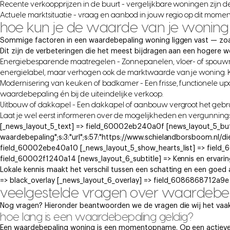
Recente verkoopprijzen in de buurt - vergelijkbare woningen zijn 
Actuele marktsituatie - vraag en aanbod in jouw regio op dit momen
hoe kun je de waarde van je wonin
Sommige factoren in een waardebepaling woning liggen vast — zoals 
Dit zijn de verbeteringen die het meest bijdragen aan een hogere 
Energiebesparende maatregelen - Zonnepanelen, vloer- of spouwmu
energielabel, maar verhogen ook de marktwaarde van je woning. Ko
Modernisering van keuken of badkamer - Een frisse, functionele upda
waardebepaling én bij de uiteindelijke verkoop.
Uitbouw of dakkapel - Een dakkapel of aanbouw vergroot het gebr
Laat je wel eerst informeren over de mogelijkheden en vergunning
[_news_layout_5_text] => field_60002eb240a0f [news_layout_5_button]
waardebepaling";s:3:"url";s:57:"https://www.schielandborsboom.nl/di
field_60002ebe40a10 [_news_layout_5_show_hearts_list] => field
field_60002f1240a14 [news_layout_6_subtitle] => Kennis en ervarin
Lokale kennis maakt het verschil tussen een schatting en een goed
=> black_overlay [_news_layout_6_overlay] => field_6086868712a9e
veelgestelde vragen over waardebe
Nog vragen? Hieronder beantwoorden we de vragen die wij het vaak
hoe lang is een waardebepaling geldig?
Een waardebepaling woning is een momentopname. Op een actieve 