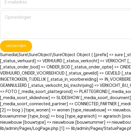
verzenden
Sumedia\Sure\SureObject\SureObject Object ( [prefix] => sure [_
[_status_verhuurd] => VERHUURD [_status_verkocht] => VERKOCH
[_status_onder_bod] => ONDER_BOD [_status_onder_optie] => ONDE
VERHUURD_ONDER_VOORBEHOUD [_status_geveild] => GEVEILD [_status
INGETROKKEN_TIJDELIJK [_status_in_voorbereiding] => IN_VOORBERE
GEANNULEERD [_status_verkocht_bij_inschrijving] => VERKOCHT_BI
=> FOTO [_media_soort_plattegrond] => PLATTEGROND [_media_soort
[_media_soort_slideshow] => SLIDESHOW [_media_soort_document]
[_media_soort_connected_partner] => CONNECTED_PARTNER [_media_
[2] => bog ) [type_wonen] => wonen [type_nieuwbouw] => nieuwb
bouwnummer [type_bog] => bog [type_agrarisch] => agrarisch [post
nieuwbouw [bouwtype] => nieuwbouw [bouwnummer] => nieuwbouw ) [
lib/admin/Pages/LogPage.php [1] => lib/admin/Pages/StatusPage.ph