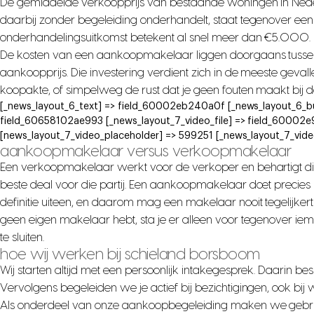
De gemiddelde verkoopprijs van bestaande woningen in Ned
daarbij zonder begeleiding onderhandelt, staat tegenover een pro
onderhandelingsuitkomst betekent al snel meer dan €5.000.
De kosten van een aankoopmakelaar liggen doorgaans tussen d
aankoopprijs. Die investering verdient zich in de meeste geval
koopakte, of simpelweg de rust dat je geen fouten maakt bij d
[_news_layout_6_text] => field_60002eb240a0f [_news_layout_6_b
field_60658102ae993 [_news_layout_7_video_file] => field_60002
[news_layout_7_video_placeholder] => 599251 [_news_layout_7_vid
aankoopmakelaar versus verkoopmakelaar
Een verkoopmakelaar werkt voor de verkoper en behartigt dien
beste deal voor die partij. Een aankoopmakelaar doet precies
definitie uiteen, en daarom mag een makelaar nooit tegelijkert
geen eigen makelaar hebt, sta je er alleen voor tegenover ie
te sluiten.
hoe wij werken bij schieland borsboom
Wij starten altijd met een persoonlijk intakegesprek. Daarin besp
Vervolgens begeleiden we je actief bij bezichtigingen, ook bi
Als onderdeel van onze aankoopbegeleiding maken we gebr