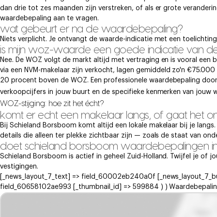
dan drie tot zes maanden zijn verstreken, of als er grote veranderi
waardebepaling aan te vragen.
wat gebeurt er na de waardebepaling?
Niets verplicht. Je ontvangt de waarde-indicatie met een toelichtin
is mijn woz-waarde een goede indicatie van 
Nee. De WOZ volgt de markt altijd met vertraging en is vooral een
via een NVM-makelaar zijn verkocht, lagen gemiddeld zo'n €75.00
20 procent boven de WOZ. Een professionele waardebepaling door e
verkoopcijfers in jouw buurt en de specifieke kenmerken van jouw w
WOZ-stijging: hoe zit het écht?
komt er echt een makelaar langs, of gaat het on
Bij Schieland Borsboom komt altijd een lokale makelaar bij je lang
details die alleen ter plekke zichtbaar zijn — zoals de staat van on
doet schieland borsboom waardebepalingen in 
Schieland Borsboom is actief in geheel Zuid-Holland. Twijfel je of
vestigingen.
[_news_layout_7_text] => field_60002eb240a0f [_news_layout_7_b
field_60658102ae993 [_thumbnail_id] => 599884 ) ) Waardebepaling