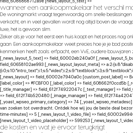
field_6086868712a9e [news_layout_5_text] =>
wanneer een aankoopmakelaar het verschil m
De woningmarkt vraagt tegenwoordig om snelle beslissingen
verkocht, en in veel gevallen wordt nog altijd boven de vraa
luxe, het is gewoon slim.
Zeker als je voor het eerst een huis koopt en het proces nog 
gaan. Een aankoopmakelaar weet precies hoe je je bod positi
kenmerken heeft zoals: erfpacht, een VvE, oudere bouwjaren ziet
[_news_layout_5_text] => field_60002eb240a0f [_news_layout_5_bu
field_60658102ae993 [_news_layout_layout_meta] => a:2:{s:8:"disabled
{i:0;s:10:"intro_text";i:1;s:5:"video";i:2;s:9:"textblock";i:3;s:9:"textblock"
[_news_layout] => field_60002e7940a0c [custom_post_label] => 
[label_color] => #FCBF00 [_label_color] => field_608662f0ccd5b [
[_title_manager] => field_612f74922047c [_text_manager] => fie
=> field_612f74b520480 [_image_manager] => field_612f74a42047e
[_yoast_wpseo_primary_category] => 74 [_yoast_wpseo_metadesc] 
van zoeken tot overdracht. Ontdek hoe wij jou de beste deal bez
time-minutes] => 5 [_news_layout_1_video_file] => field_60002e9
[news_layout_1_video_placeholder] => 599253 [_news_layout_1_vide
de kosten en wat je ervoor terugkrijgt