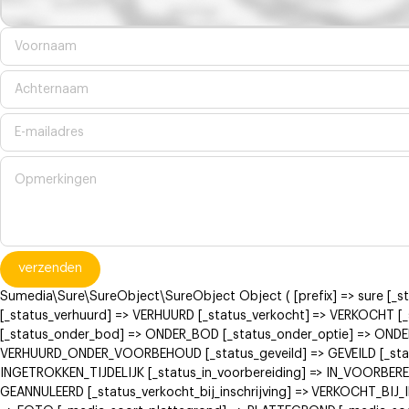
verzenden
Sumedia\Sure\SureObject\SureObject Object ( [prefix] => sure [_
[_status_verhuurd] => VERHUURD [_status_verkocht] => VERKOCH
[_status_onder_bod] => ONDER_BOD [_status_onder_optie] => ONDE
VERHUURD_ONDER_VOORBEHOUD [_status_geveild] => GEVEILD [_status
INGETROKKEN_TIJDELIJK [_status_in_voorbereiding] => IN_VOORBERE
GEANNULEERD [_status_verkocht_bij_inschrijving] => VERKOCHT_BI