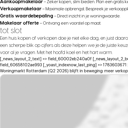
Aankoopmakelaar
– Zeker kopen, slim bieden. Plan een gratis 
Verkoopmakelaar
– Maximale opbrengst. Bespreek je verkooppl
Gratis waardebepaling
– Direct inzicht in je woningwaarde.
Makelaar offerte
– Ontvang een voorstel op maat.
tot slot
Een huis kopen of verkopen doe je niet elke dag, en juist daar
een scherpe blik op cijfers als deze helpen we je de juiste k
voor al je vragen. Met het hoofd koel en het hart warm.
[_news_layout_2_text] => field_60002eb240a0f [_news_layout_2_b
field_60658102ae993 [_yoast_indexnow_last_ping] => 1783603671 [_d
Woningmarkt Rotterdam (Q2 2026) blijft in beweging: meer verkope