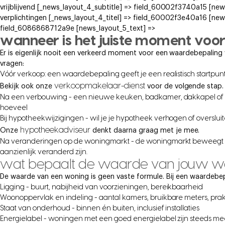
vrijblijvend [_news_layout_4_subtitle] => field_60002f3740a15 [new
verplichtingen [_news_layout_4_titel] => field_60002f3e40a16 [new
field_6086868712a9e [news_layout_5_text] =>
wanneer is het juiste moment voo
Er is eigenlijk nooit een verkeerd moment voor een waardebepaling w
vragen:
Vóór verkoop: een waardebepaling geeft je een realistisch startpunt 
verkoopmakelaar-dienst
Bekijk ook onze
voor de volgende stap.
Na een verbouwing - een nieuwe keuken, badkamer, dakkapel of ui
hoeveel
Bij hypotheekwijzigingen - wil je je hypotheek verhogen of overslui
hypotheekadviseur
Onze
denkt daarna graag met je mee.
Na veranderingen op de woningmarkt - de woningmarkt beweegt con
aanzienlijk veranderd zijn.
wat bepaalt de waarde van jouw w
De waarde van een woning is geen vaste formule. Bij een waardebep
Ligging - buurt, nabijheid van voorzieningen, bereikbaarheid
Woonoppervlak en indeling - aantal kamers, bruikbare meters, prak
Staat van onderhoud - binnen én buiten, inclusief installaties
Energielabel - woningen met een goed energielabel zijn steeds m