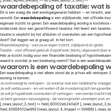
[_yoast_wpseo_linkdex] => 86 [news_layout_3_text] =>
waardebepaling of taxatie: wat is 
Dit is een vraag die veel woningeigenaren hebben — en terecht, wan
waardebepaling
verschil. Een
is een vrijblijvende, niet-officiële 
eigenaar inzicht te geven. Een waardebepaling woning is kosteloos e
onderzoek door een gecertificeerd taxateur. Het levert een taxatie
taxatie is verplicht bij het afsluiten of oversluiten van een hypot
doet? Dat leggen we je graag uit. In het kort:
Waardebepaling - voor jouw eigen inzicht, vrijblijvend en gratis
Taxatie - voor officieel gebruik (hypotheek, bank), uitgevoerd door 
Heb je inzicht nodig voor een financiële beslissing of hypotheeka
waard is voordat je een beslissing neemt? Dan is een waardebepalin
waarom is een waardebepaling wo
Een waardebepaling is niet alleen zinvol als je je huis wilt verkopen
woning te kennen:
Je overweegt te verkopen - zo weet je wat een realistische vraagprij
Je wilt verbouwen - en wil weten of de investering zich terugverdie
Je wilt je hypotheek oversluiten of verhogen - een eerste inzicht he
Je bent gewoon nieuwsgierig - de woningmarkt verandert snel, en h
[_news_layout_3_text] => field_60002eb240a0f [_news_layout_3_bu
field_60658102ae993 [news_layout_4_Image] => 599883 [_news_lay