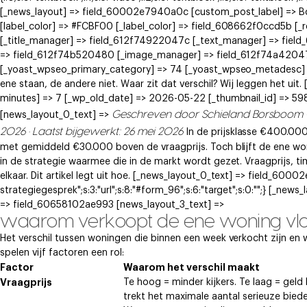
[_news_layout] => field_60002e7940a0c [custom_post_label] => 
[label_color] => #FCBF00 [_label_color] => field_608662f0ccd5b [
[_title_manager] => field_612f74922047c [_text_manager] => fie
=> field_612f74b520480 [_image_manager] => field_612f74a42047e
[_yoast_wpseo_primary_category] => 74 [_yoast_wpseo_metadesc] 
ene staan, de andere niet. Waar zit dat verschil? Wij leggen het u
minutes] => 7 [_wp_old_date] => 2026-05-22 [_thumbnail_id] => 5980
Geschreven door Schieland Borsboom
[news_layout_0_text] =>
2026 · Laatst bijgewerkt: 26 mei 2026
In de prijsklasse €400.00
met gemiddeld €30.000 boven de vraagprijs. Toch blijft de ene woni
in de strategie waarmee die in de markt wordt gezet. Vraagprijs, t
elkaar. Dit artikel legt uit hoe. [_news_layout_0_text] => field_60002
strategiegesprek";s:3:"url";s:8:"#form_96";s:6:"target";s:0:"";} [_
=> field_60658102ae993 [news_layout_3_text] =>
waarom verkoopt de ene woning vlot
Het verschil tussen woningen die binnen een week verkocht zijn en w
spelen vijf factoren een rol:
Factor
Waarom het verschil maakt
Vraagprijs
Te hoog = minder kijkers. Te laag = geld l
trekt het maximale aantal serieuze biede