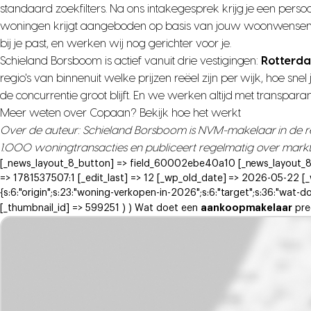
standaard zoekfilters. Na ons intakegesprek krijg je een pers
woningen krijgt aangeboden op basis van jouw woonwensen, bu
bij je past, en werken wij nog gerichter voor je.
Schieland Borsboom is actief vanuit drie vestigingen:
Rotterda
regio's van binnenuit welke prijzen reëel zijn per wijk, hoe s
de concurrentie groot blijft. En we werken altijd met transpar
Meer weten over Copaan?
Bekijk hoe het werkt
Over de auteur: Schieland Borsboom is NVM-makelaar in de re
1.000 woningtransacties en publiceert regelmatig over markt
[_news_layout_8_button] => field_60002ebe40a10 [_news_layout_8_s
=> 1781537507:1 [_edit_last] => 12 [_wp_old_date] => 2026-05-22 [_
{s:6:"origin";s:23:"woning-verkopen-in-2026";s:6:"target";s:36:"wat-do
aankoopmakelaar
[_thumbnail_id] => 599251 ) ) Wat doet een
pre