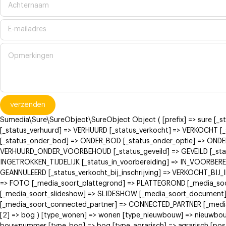
verzenden
Sumedia\Sure\SureObject\SureObject Object ( [prefix] => sure [_
[_status_verhuurd] => VERHUURD [_status_verkocht] => VERKOCH
[_status_onder_bod] => ONDER_BOD [_status_onder_optie] => ONDE
VERHUURD_ONDER_VOORBEHOUD [_status_geveild] => GEVEILD [_status
INGETROKKEN_TIJDELIJK [_status_in_voorbereiding] => IN_VOORBERE
GEANNULEERD [_status_verkocht_bij_inschrijving] => VERKOCHT_BI
=> FOTO [_media_soort_plattegrond] => PLATTEGROND [_media_soort
[_media_soort_slideshow] => SLIDESHOW [_media_soort_document]
[_media_soort_connected_partner] => CONNECTED_PARTNER [_media_
[2] => bog ) [type_wonen] => wonen [type_nieuwbouw] => nieuwb