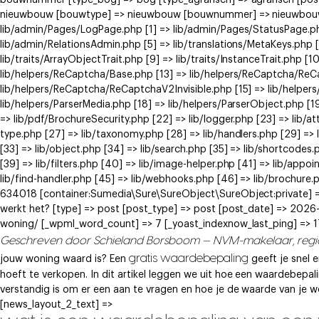
bouwnummer [type_bog] => bog [type_agrarisch] => agrarisch [post
nieuwbouw [bouwtype] => nieuwbouw [bouwnummer] => nieuwbouw ) [
lib/admin/Pages/LogPage.php [1] => lib/admin/Pages/StatusPage.ph
lib/admin/RelationsAdmin.php [5] => lib/translations/MetaKeys.php [6
lib/traits/ArrayObjectTrait.php [9] => lib/traits/InstanceTrait.php [1
lib/helpers/ReCaptcha/Base.php [13] => lib/helpers/ReCaptcha/Re
lib/helpers/ReCaptcha/ReCaptchaV2Invisible.php [15] => lib/helpe
lib/helpers/ParserMedia.php [18] => lib/helpers/ParserObject.php [
=> lib/pdf/BrochureSecurity.php [22] => lib/logger.php [23] => lib/at
type.php [27] => lib/taxonomy.php [28] => lib/handlers.php [29] => li
[33] => lib/object.php [34] => lib/search.php [35] => lib/shortcodes.
[39] => lib/filters.php [40] => lib/image-helper.php [41] => lib/app
lib/find-handler.php [45] => lib/webhooks.php [46] => lib/brochure.
634018 [container:Sumedia\Sure\SureObject\SureObject:private] => 
werkt het? [type] => post [post_type] => post [post_date] => 2026
woning/ [_wpml_word_count] => 7 [_yoast_indexnow_last_ping] =>
Geschreven door Schieland Borsboom — NVM-makelaar, reg
gratis waardebepaling
jouw woning waard is? Een
geeft je snel 
hoeft te verkopen. In dit artikel leggen we uit hoe een waardebepal
verstandig is om er een aan te vragen en hoe je de waarde van je
[news_layout_2_text] =>