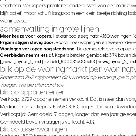
voorheen. Verkopers profiteren ondertussen van een markt wa
blijft actief, maar schuift langzaam een klein beetje richting b
woningtype.
samenvatting in grote lijnen
Meer keuze voor kopers.
Het aanbod steeg naar 4.160 woningen, 1
Prijzen stijgen stevig door.
Vooral hoekwoningen en twee-onder-ee
Woningen verkopen nog steeds snel.
De gemiddelde verkooptijd ko
Overbieden neemt iets af.
Kopers betalen gemiddeld 3,7% boven de 
[_news_layout_1_text] => field_600031a00ec53 [news_layout_2_text
blik op de woningmarkt per woningt
Rotterdam ZHZ rapporteert dit kwartaal op woningtype in p
voegen we die uiteraard toe.
blik op appartementen
Verkoop: 2.729 appartementen verkocht. Dat is meer dan vori
Mediane transactieprijs: € 358.000, hoger dan vorig kwartaa
Verkooptijd: Gemiddeld 31 dagen, langer dan een jaar gelede
Gemiddeld boven vraagprijs verkocht: 4,1%.
blik op tussenwoningen