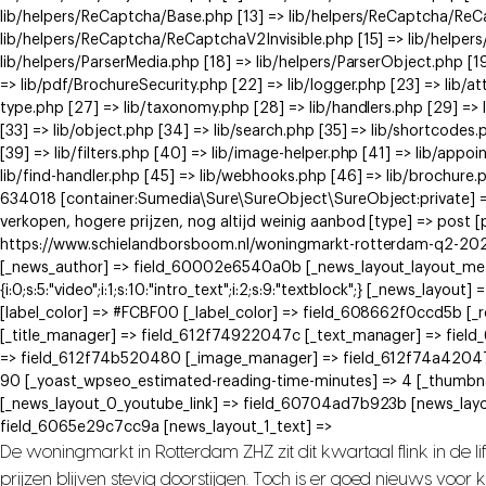
lib/helpers/ReCaptcha/Base.php [13] => lib/helpers/ReCaptcha/Re
lib/helpers/ReCaptcha/ReCaptchaV2Invisible.php [15] => lib/helpe
lib/helpers/ParserMedia.php [18] => lib/helpers/ParserObject.php [
=> lib/pdf/BrochureSecurity.php [22] => lib/logger.php [23] => lib/at
type.php [27] => lib/taxonomy.php [28] => lib/handlers.php [29] => li
[33] => lib/object.php [34] => lib/search.php [35] => lib/shortcodes.
[39] => lib/filters.php [40] => lib/image-helper.php [41] => lib/app
lib/find-handler.php [45] => lib/webhooks.php [46] => lib/brochure.
634018 [container:Sumedia\Sure\SureObject\SureObject:private] =>
verkopen, hogere prijzen, nog altijd weinig aanbod [type] => post 
https://www.schielandborsboom.nl/woningmarkt-rotterdam-q2-2026-
[_news_author] => field_60002e6540a0b [_news_layout_layout_meta] =>
{i:0;s:5:"video";i:1;s:10:"intro_text";i:2;s:9:"textblock";} [_news_
[label_color] => #FCBF00 [_label_color] => field_608662f0ccd5b [
[_title_manager] => field_612f74922047c [_text_manager] => fie
=> field_612f74b520480 [_image_manager] => field_612f74a42047
90 [_yoast_wpseo_estimated-reading-time-minutes] => 4 [_thumbna
[_news_layout_0_youtube_link] => field_60704ad7b923b [news_layo
field_6065e29c7cc9a [news_layout_1_text] =>
De woningmarkt in Rotterdam ZHZ zit dit kwartaal flink in de 
prijzen blijven stevig doorstijgen. Toch is er goed nieuws voo