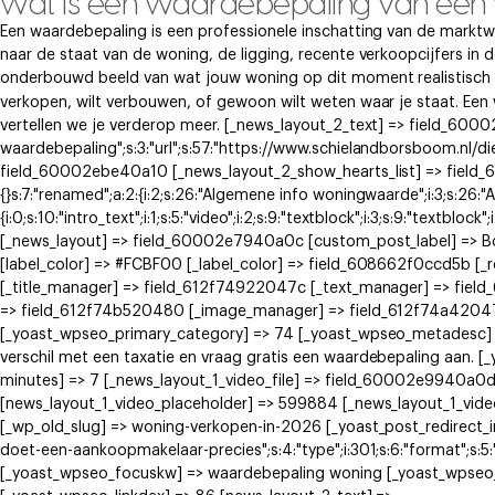
wat is een waardebepaling van een
Een waardebepaling is een professionele inschatting van de marktw
naar de staat van de woning, de ligging, recente verkoopcijfers in 
onderbouwd beeld van wat jouw woning op dit moment realistisch k
verkopen, wilt verbouwen, of gewoon wilt weten waar je staat. Ee
vertellen we je verderop meer. [_news_layout_2_text] => field_60002
waardebepaling";s:3:"url";s:57:"https://www.schielandborsboom.nl/di
field_60002ebe40a10 [_news_layout_2_show_hearts_list] => field_6
{}s:7:"renamed";a:2:{i:2;s:26:"Algemene info woningwaarde";i:3;s:26:
{i:0;s:10:"intro_text";i:1;s:5:"video";i:2;s:9:"textblock";i:3;s:9:"textblock
[_news_layout] => field_60002e7940a0c [custom_post_label] => 
[label_color] => #FCBF00 [_label_color] => field_608662f0ccd5b [
[_title_manager] => field_612f74922047c [_text_manager] => fie
=> field_612f74b520480 [_image_manager] => field_612f74a42047e
[_yoast_wpseo_primary_category] => 74 [_yoast_wpseo_metadesc] =
verschil met een taxatie en vraag gratis een waardebepaling aan.
minutes] => 7 [_news_layout_1_video_file] => field_60002e9940a0
[news_layout_1_video_placeholder] => 599884 [_news_layout_1_vid
[_wp_old_slug] => woning-verkopen-in-2026 [_yoast_post_redirect_info
doet-een-aankoopmakelaar-precies";s:4:"type";i:301;s:6:"format";s:5:"
[_yoast_wpseo_focuskw] => waardebepaling woning [_yoast_wpseo_t