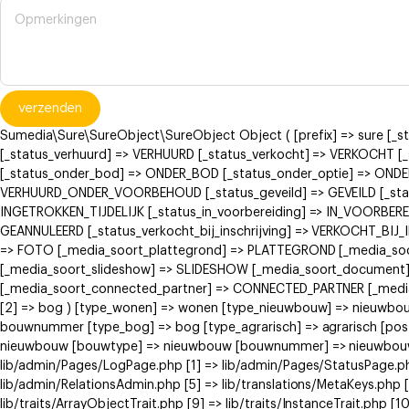
verzenden
Sumedia\Sure\SureObject\SureObject Object ( [prefix] => sure [_
[_status_verhuurd] => VERHUURD [_status_verkocht] => VERKOCH
[_status_onder_bod] => ONDER_BOD [_status_onder_optie] => ONDE
VERHUURD_ONDER_VOORBEHOUD [_status_geveild] => GEVEILD [_status
INGETROKKEN_TIJDELIJK [_status_in_voorbereiding] => IN_VOORBERE
GEANNULEERD [_status_verkocht_bij_inschrijving] => VERKOCHT_BI
=> FOTO [_media_soort_plattegrond] => PLATTEGROND [_media_soort
[_media_soort_slideshow] => SLIDESHOW [_media_soort_document]
[_media_soort_connected_partner] => CONNECTED_PARTNER [_media_
[2] => bog ) [type_wonen] => wonen [type_nieuwbouw] => nieuwb
bouwnummer [type_bog] => bog [type_agrarisch] => agrarisch [post
nieuwbouw [bouwtype] => nieuwbouw [bouwnummer] => nieuwbouw ) [
lib/admin/Pages/LogPage.php [1] => lib/admin/Pages/StatusPage.ph
lib/admin/RelationsAdmin.php [5] => lib/translations/MetaKeys.php [6
lib/traits/ArrayObjectTrait.php [9] => lib/traits/InstanceTrait.php [1