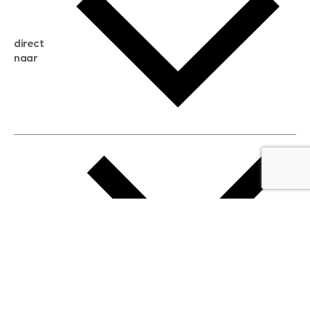
gratis zoekservice
huis verkopen
direct
huis kopen
naar
huis verhuren
huis huren
huis taxeren
woningwaarde berekenen
aankoopadvies
hypotheek berekenen
verkoopadvies
maximale hypotheek berekenen
hypotheekadvies
vestigingen
hypotheek bespaarcheck
nieuwbouwprojecten
gratis zoekprofiel aanmaken
bouwkundigekeuring
open taxatie dag
energielabel
open woningwaarde dag
nutsvoorziening
makelaar regio den haag