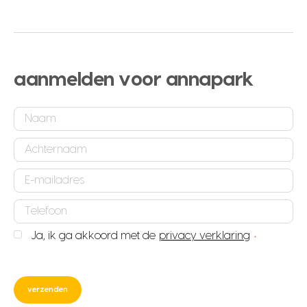
aanmelden voor annapark
Naam
*
Achternaam
*
E-
mailadres
Telefoonnummer
*
*
Ja, ik ga akkoord met de
privacy verklaring
Privacy
*
verklaring
CAPTCHA
*