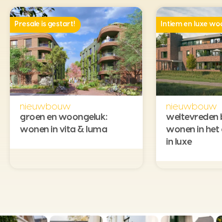
Presale is gestart!
Intiem en luxe w
nieuwbouw
nieuwbouw
groen en woongeluk:
weltevreden 
wonen in vita & luma
wonen in het
in luxe