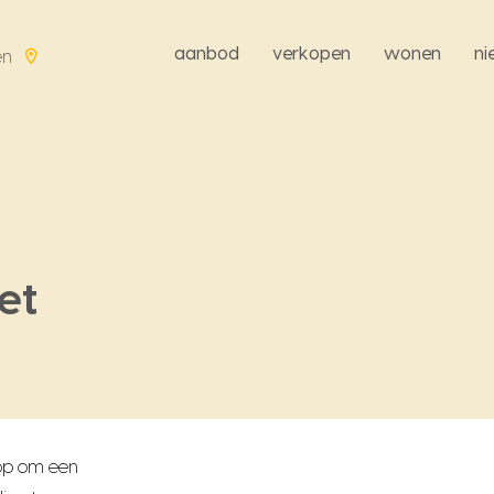
aanbod
verkopen
wonen
n
en
et
 op om een