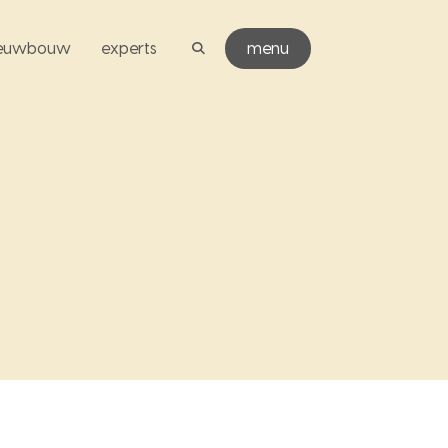
ieuwbouw
experts
menu