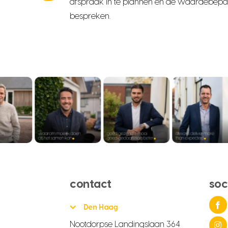
afspraak in te plannen en de waardebepal
bespreken.
contact
soc
Den Haag
Nootdorpse Landingslaan 364