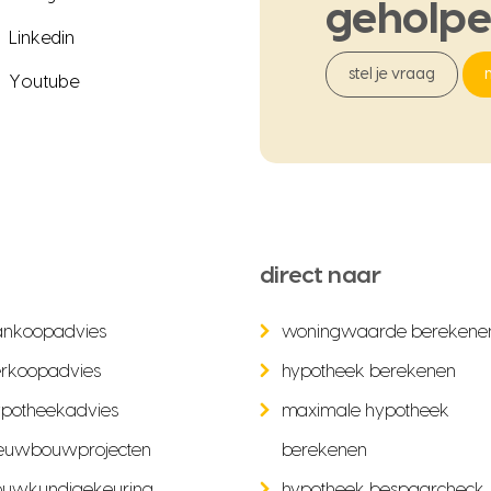
geholp
Linkedin
stel je vraag
Youtube
direct naar
ankoopadvies
woningwaarde berekene
rkoopadvies
hypotheek berekenen
potheekadvies
maximale hypotheek
euwbouwprojecten
berekenen
ouwkundigekeuring
hypotheek bespaarcheck