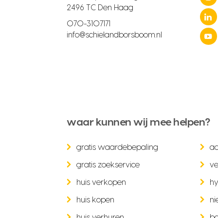
2496 TC Den Haag
070-3107171
info@schielandborsboom.nl
waar kunnen wij mee helpen?
gratis waardebepaling
a
gratis zoekservice
ve
huis verkopen
hy
huis kopen
ni
huis verhuren
b