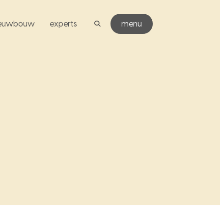
ieuwbouw
experts
menu