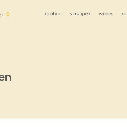
aanbod
verkopen
wonen
n
en
een