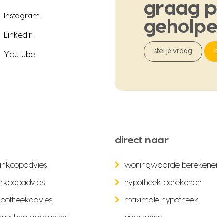
graag
p
Instagram
geholp
Linkedin
stel je vraag
Youtube
direct naar
ankoopadvies
woningwaarde berekene
rkoopadvies
hypotheek berekenen
potheekadvies
maximale hypotheek