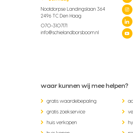
Nootdorpse Landingslaan 364
2496 TC Den Haag
070-3107171
info@schielandborsboom.nl
waar kunnen wij mee helpen?
gratis waardebepaling
a
gratis zoekservice
ve
huis verkopen
hy