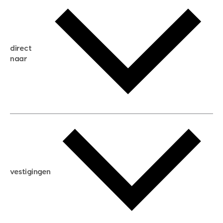
gratis waardebepaling
gratis zoekservice
huis verkopen
direct
huis kopen
naar
huis verhuren
huis huren
huis taxeren
woningwaarde berekenen
aankoopadvies
hypotheek berekenen
verkoopadvies
maximale hypotheek berekenen
hypotheekadvies
vestigingen
hypotheek bespaarcheck
nieuwbouwprojecten
gratis zoekprofiel aanmaken
bouwkundigekeuring
open taxatie dag
energielabel