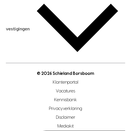
woningwaarde berekenen
aankoopadvies
hypotheek berekenen
verkoopadvies
maximale hypotheek berekenen
hypotheekadvies
vestigingen
hypotheek bespaarcheck
nieuwbouwprojecten
gratis zoekprofiel aanmaken
bouwkundigekeuring
open taxatie dag
energielabel
open woningwaarde dag
nutsvoorziening
makelaar regio den haag
© 2026 Schieland Borsboom
makelaar regio rotterdam
Klantenportal
makelaar regio zoetermeer
Vacatures
hypotheekshop regio den haag
Kennisbank
Privacyverklaring
hypotheekshop regio rotterdam
Disclaimer
hypotheekshop regio zoetermeer
Mediakit