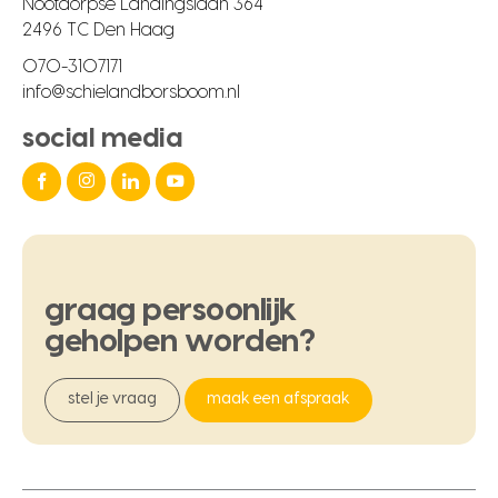
Nootdorpse Landingslaan 364
2496 TC Den Haag
070-3107171
info@schielandborsboom.nl
social media
graag
persoonlijk
geholpen
worden?
stel je vraag
maak een afspraak