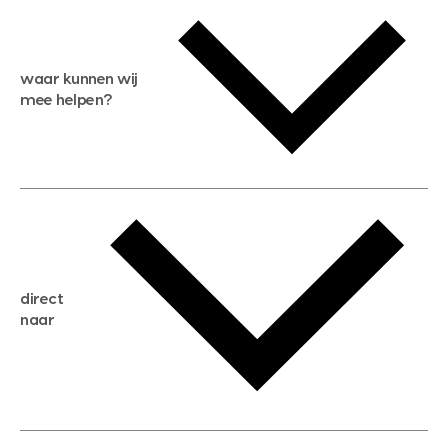
waar kunnen wij
mee helpen?
gratis waardebepaling
gratis zoekservice
huis verkopen
direct
huis kopen
naar
huis verhuren
huis huren
huis taxeren