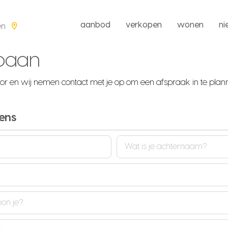
aanbod
verkopen
wonen
n
en
opaan
r en wij nemen contact met je op om een afspraak in te plan
ens
Achternaam
(Vereist)