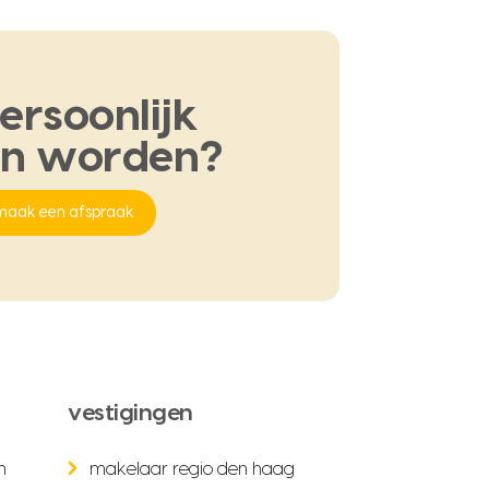
ersoonlijk
en
worden?
maak een afspraak
vestigingen
n
makelaar regio den haag