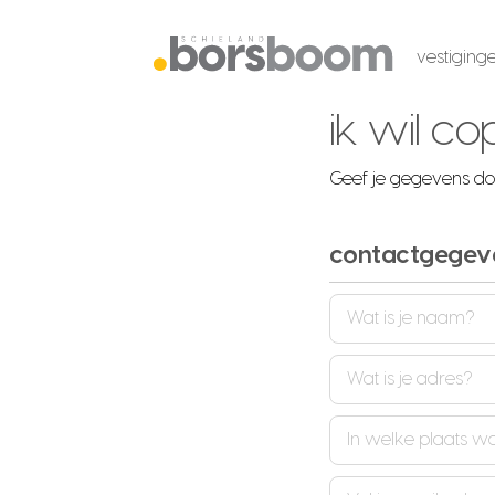
vestiging
ik wil c
Geef je gegevens doo
contactgegev
Naam
(Vereist)
Adres
Woonplaats
(Vereist)
E-