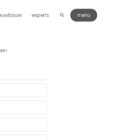
ieuwbouw
experts
menu
nen.