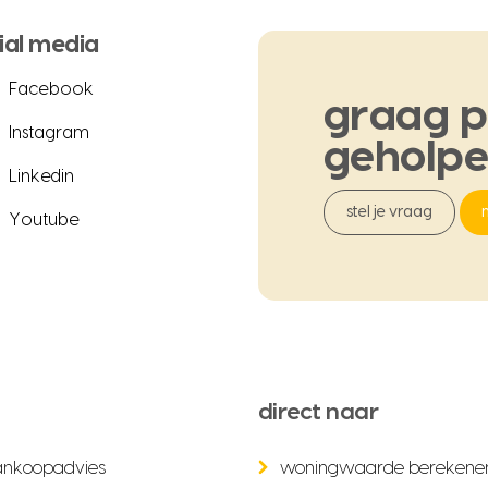
ial media
Facebook
graag
p
Instagram
geholp
Linkedin
stel je vraag
Youtube
direct naar
ankoopadvies
woningwaarde berekene