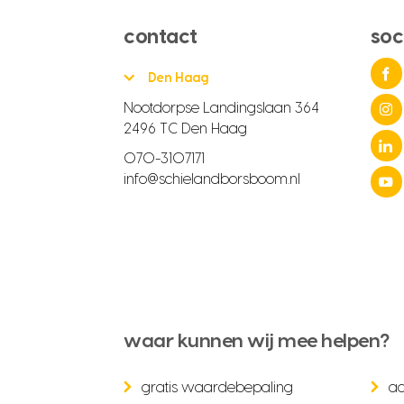
contact
soc
Den Haag
Nootdorpse Landingslaan 364
2496 TC Den Haag
070-3107171
info@schielandborsboom.nl
waar kunnen wij mee helpen?
gratis waardebepaling
a