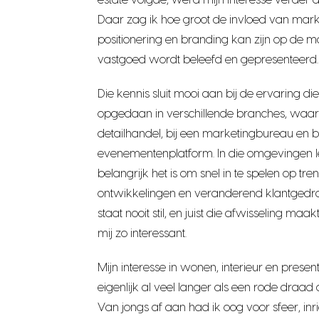
estate volgde, werd mijn interesse verde
Daar zag ik hoe groot de invloed van mark
positionering en branding kan zijn op de 
vastgoed wordt beleefd en gepresenteerd.
Die kennis sluit mooi aan bij de ervaring die
opgedaan in verschillende branches, waa
detailhandel, bij een marketingbureau en 
evenementenplatform. In die omgevingen l
belangrijk het is om snel in te spelen op tren
ontwikkelingen en veranderend klantgedr
staat nooit stil, en juist die afwisseling maa
mij zo interessant.
Mijn interesse in wonen, interieur en present
eigenlijk al veel langer als een rode draad 
Van jongs af aan had ik oog voor sfeer, inr