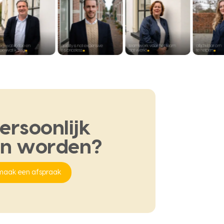
ersoonlijk
en
worden?
maak een afspraak