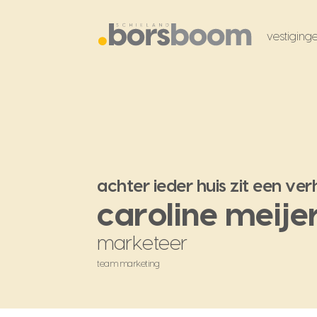
vestiging
achter ieder huis zit een ver
caroline meije
marketeer
team marketing