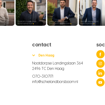
contact
soc
Den Haag
Nootdorpse Landingslaan 364
2496 TC Den Haag
070-3107171
info@schielandborsboom.nl