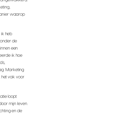
r aangewakkerd.
eting,
manier waarop
 ik heb
ronder de
binnen een
eerde ik hoe
ds,
ag. Marketing
kt het vak voor
atie loopt
door mijn leven.
ichting en de