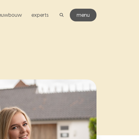
ieuwbouw
experts
menu