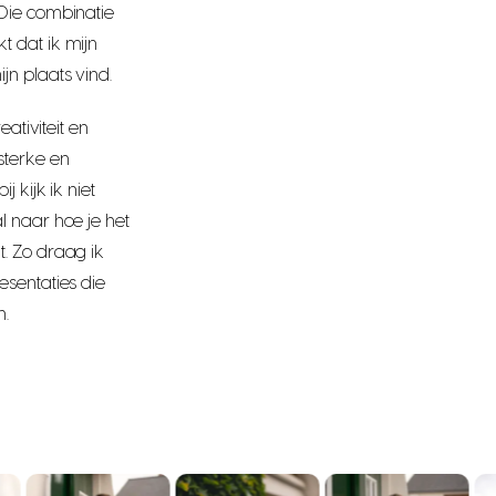
Die combinatie
 dat ik mijn
n plaats vind.
ativiteit en
sterke en
 kijk ik niet
 naar hoe je het
. Zo draag ik
sentaties die
n.