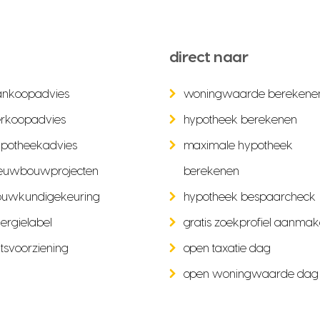
direct naar
ankoopadvies
woningwaarde berekene
rkoopadvies
hypotheek berekenen
potheekadvies
maximale hypotheek
euwbouwprojecten
berekenen
ouwkundigekeuring
hypotheek bespaarcheck
ergielabel
gratis zoekprofiel aanma
tsvoorziening
open taxatie dag
open woningwaarde dag