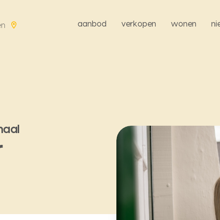
aanbod
verkopen
wonen
n
en
haal
r