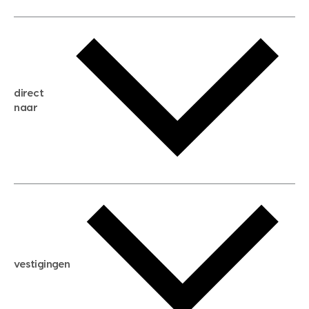
gratis waardebepaling
gratis zoekservice
huis verkopen
direct
huis kopen
naar
huis verhuren
huis huren
huis taxeren
woningwaarde berekenen
aankoopadvies
hypotheek berekenen
verkoopadvies
maximale hypotheek berekenen
hypotheekadvies
vestigingen
hypotheek bespaarcheck
nieuwbouwprojecten
gratis zoekprofiel aanmaken
bouwkundigekeuring