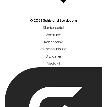
open taxatie dag
energielabel
open woningwaarde dag
nutsvoorziening
makelaar regio den haag
© 2026 Schieland Borsboom
makelaar regio rotterdam
Klantenportal
makelaar regio zoetermeer
Vacatures
hypotheekshop regio den haag
Kennisbank
Privacyverklaring
hypotheekshop regio rotterdam
Disclaimer
hypotheekshop regio zoetermeer
Mediakit