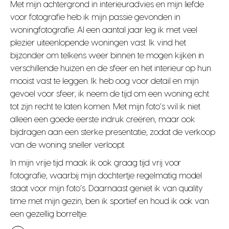
Met mijn achtergrond in interieuradvies en mijn liefde
voor fotografie heb ik mijn passie gevonden in
woningfotografie. Al een aantal jaar leg ik met veel
plezier uiteenlopende woningen vast. Ik vind het
bijzonder om telkens weer binnen te mogen kijken in
verschillende huizen en de sfeer en het interieur op hun
mooist vast te leggen. Ik heb oog voor detail en mijn
gevoel voor sfeer; ik neem de tijd om een woning echt
tot zijn recht te laten komen. Met mijn foto’s wil ik niet
alleen een goede eerste indruk creëren, maar ook
bijdragen aan een sterke presentatie, zodat de verkoop
van de woning sneller verloopt.
In mijn vrije tijd maak ik ook graag tijd vrij voor
fotografie, waarbij mijn dochtertje regelmatig model
staat voor mijn foto’s. Daarnaast geniet ik van quality
time met mijn gezin, ben ik sportief en houd ik ook van
een gezellig borreltje.