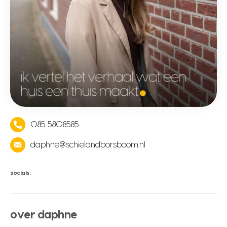
085 5808585
daphne@schielandborsboom.nl
socials:
over daphne