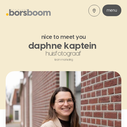
menu
nice to meet you
daphne kaptein
huisfotograaf
team marketing