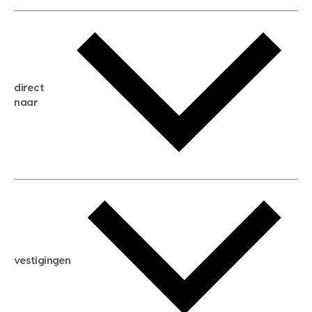
gratis waardebepaling
gratis zoekservice
huis verkopen
direct
huis kopen
naar
huis verhuren
huis huren
huis taxeren
woningwaarde berekenen
aankoopadvies
hypotheek berekenen
verkoopadvies
maximale hypotheek berekenen
hypotheekadvies
vestigingen
hypotheek bespaarcheck
nieuwbouwprojecten
gratis zoekprofiel aanmaken
bouwkundigekeuring