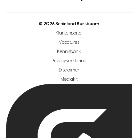
open taxatie dag
energielabel
open woningwaarde dag
nutsvoorziening
makelaar regio den haag
© 2026 Schieland Borsboom
makelaar regio rotterdam
Klantenportal
makelaar regio zoetermeer
Vacatures
hypotheekshop regio den haag
Kennisbank
Privacyverklaring
hypotheekshop regio rotterdam
Disclaimer
hypotheekshop regio zoetermeer
Mediakit