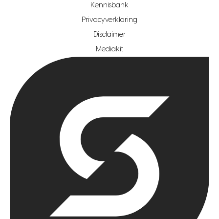
hypotheekshop regio den haag
Kennisbank
Privacyverklaring
hypotheekshop regio rotterdam
Disclaimer
hypotheekshop regio zoetermeer
Mediakit