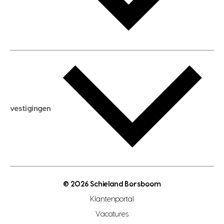
huis verhuren
huis huren
huis taxeren
woningwaarde berekenen
aankoopadvies
hypotheek berekenen
verkoopadvies
maximale hypotheek berekenen
hypotheekadvies
vestigingen
hypotheek bespaarcheck
nieuwbouwprojecten
gratis zoekprofiel aanmaken
bouwkundigekeuring
open taxatie dag
energielabel
open woningwaarde dag
nutsvoorziening
makelaar regio den haag
© 2026 Schieland Borsboom
makelaar regio rotterdam
Klantenportal
makelaar regio zoetermeer
Vacatures