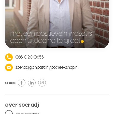
085 0200655
soeradj.ganpat@hypotheekshop.nl
socials:
over soeradj