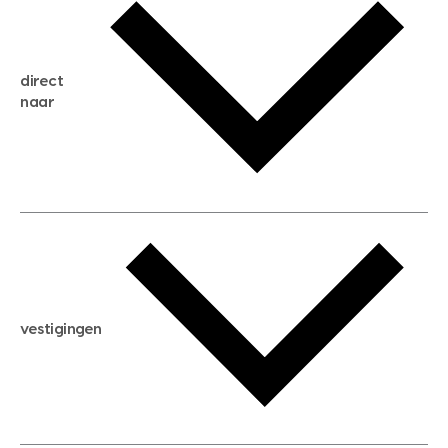
gratis zoekservice
huis verkopen
direct
huis kopen
naar
huis verhuren
huis huren
huis taxeren
woningwaarde berekenen
aankoopadvies
hypotheek berekenen
verkoopadvies
maximale hypotheek berekenen
hypotheekadvies
vestigingen
hypotheek bespaarcheck
nieuwbouwprojecten
gratis zoekprofiel aanmaken
bouwkundigekeuring
open taxatie dag
energielabel
open woningwaarde dag