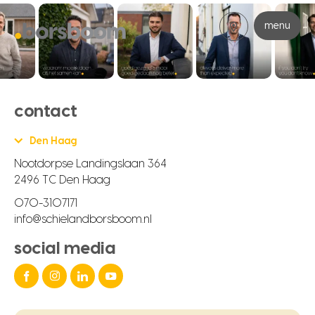
menu
contact
Den Haag
Nootdorpse Landingslaan 364
2496 TC Den Haag
070-3107171
info@schielandborsboom.nl
social media