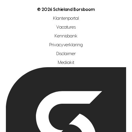
nutsvoorziening
makelaar regio den haag
© 2026 Schieland Borsboom
makelaar regio rotterdam
Klantenportal
makelaar regio zoetermeer
Vacatures
hypotheekshop regio den haag
Kennisbank
Privacyverklaring
hypotheekshop regio rotterdam
Disclaimer
hypotheekshop regio zoetermeer
Mediakit