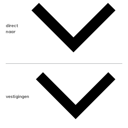
gratis zoekservice
huis verkopen
direct
huis kopen
naar
huis verhuren
huis huren
huis taxeren
woningwaarde berekenen
aankoopadvies
hypotheek berekenen
verkoopadvies
maximale hypotheek berekenen
hypotheekadvies
vestigingen
hypotheek bespaarcheck
nieuwbouwprojecten
gratis zoekprofiel aanmaken
bouwkundigekeuring
open taxatie dag
energielabel