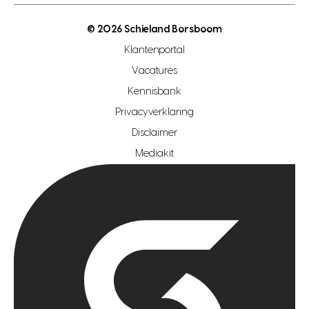
open woningwaarde dag
nutsvoorziening
makelaar regio den haag
© 2026 Schieland Borsboom
makelaar regio rotterdam
Klantenportal
makelaar regio zoetermeer
Vacatures
hypotheekshop regio den haag
Kennisbank
Privacyverklaring
hypotheekshop regio rotterdam
Disclaimer
hypotheekshop regio zoetermeer
Mediakit