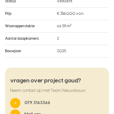
Status
Verkocht
Prijs
€ 356.000 v.o.n.
2
Woonoppervlakte
ca. 59 m
Aantal slaapkamers
2
Bouwjaar
2025
vragen over project goud?
Neem contact op met Team Nieuwbouw
079 3163366