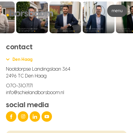
menu
contact
Den Haag
Nootdorpse Landingslaan 364
2496 TC Den Haag
070-3107171
info@schielandborsboom.nl
social media