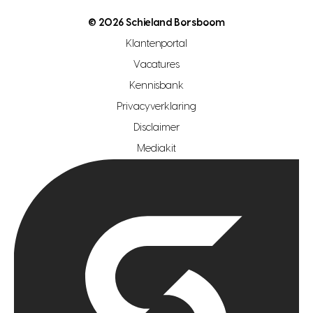
nutsvoorziening
makelaar regio den haag
© 2026 Schieland Borsboom
makelaar regio rotterdam
Klantenportal
makelaar regio zoetermeer
Vacatures
hypotheekshop regio den haag
Kennisbank
Privacyverklaring
hypotheekshop regio rotterdam
Disclaimer
hypotheekshop regio zoetermeer
Mediakit