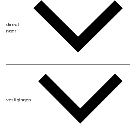
gratis zoekservice
huis verkopen
direct
huis kopen
naar
huis verhuren
huis huren
huis taxeren
woningwaarde berekenen
aankoopadvies
hypotheek berekenen
verkoopadvies
maximale hypotheek berekenen
hypotheekadvies
vestigingen
hypotheek bespaarcheck
nieuwbouwprojecten
gratis zoekprofiel aanmaken
bouwkundigekeuring
open taxatie dag
energielabel
open woningwaarde dag