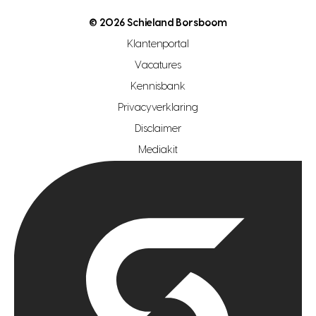
nutsvoorziening
makelaar regio den haag
© 2026 Schieland Borsboom
makelaar regio rotterdam
Klantenportal
makelaar regio zoetermeer
Vacatures
hypotheekshop regio den haag
Kennisbank
Privacyverklaring
hypotheekshop regio rotterdam
Disclaimer
hypotheekshop regio zoetermeer
Mediakit