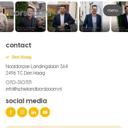
menu
contact
Den Haag
Nootdorpse Landingslaan 364
2496 TC Den Haag
070-3107171
info@schielandborsboom.nl
social media