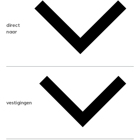
gratis zoekservice
huis verkopen
direct
huis kopen
naar
huis verhuren
huis huren
huis taxeren
woningwaarde berekenen
aankoopadvies
hypotheek berekenen
verkoopadvies
maximale hypotheek berekenen
hypotheekadvies
vestigingen
hypotheek bespaarcheck
nieuwbouwprojecten
gratis zoekprofiel aanmaken
bouwkundigekeuring
open taxatie dag
energielabel
open woningwaarde dag