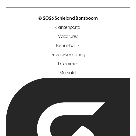
energielabel
open woningwaarde dag
nutsvoorziening
makelaar regio den haag
© 2026 Schieland Borsboom
makelaar regio rotterdam
Klantenportal
makelaar regio zoetermeer
Vacatures
hypotheekshop regio den haag
Kennisbank
Privacyverklaring
hypotheekshop regio rotterdam
Disclaimer
hypotheekshop regio zoetermeer
Mediakit