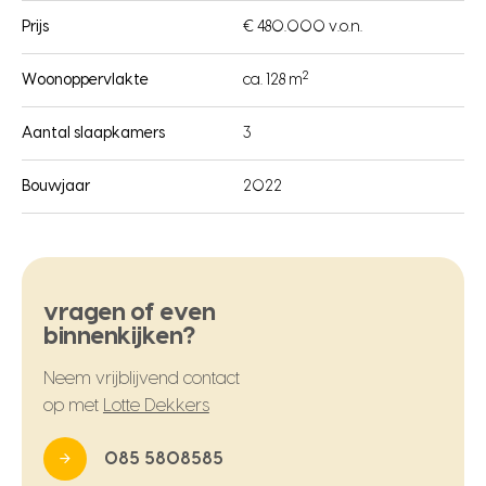
Prijs
€ 480.000 v.o.n.
2
Woonoppervlakte
ca. 128 m
Aantal slaapkamers
3
Bouwjaar
2022
vragen of even
binnenkijken?
Neem vrijblijvend contact
op met
Lotte Dekkers
085 5808585