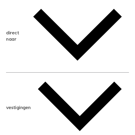
gratis waardebepaling
gratis zoekservice
huis verkopen
direct
huis kopen
naar
huis verhuren
huis huren
huis taxeren
woningwaarde berekenen
aankoopadvies
hypotheek berekenen
verkoopadvies
maximale hypotheek berekenen
hypotheekadvies
vestigingen
hypotheek bespaarcheck
nieuwbouwprojecten
gratis zoekprofiel aanmaken
bouwkundigekeuring
open taxatie dag