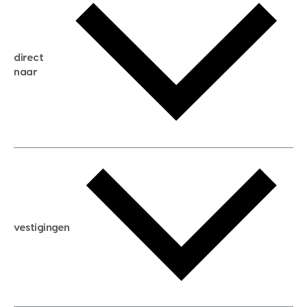
gratis zoekservice
huis verkopen
direct
huis kopen
naar
huis verhuren
huis huren
huis taxeren
woningwaarde berekenen
aankoopadvies
hypotheek berekenen
verkoopadvies
maximale hypotheek berekenen
hypotheekadvies
vestigingen
hypotheek bespaarcheck
nieuwbouwprojecten
gratis zoekprofiel aanmaken
bouwkundigekeuring
open taxatie dag
energielabel