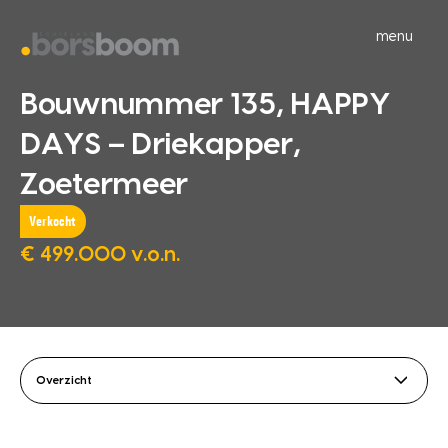
menu
Bouwnummer 135, HAPPY
DAYS – Driekapper,
Zoetermeer
Verkocht
€ 499.000 v.o.n.
Overzicht