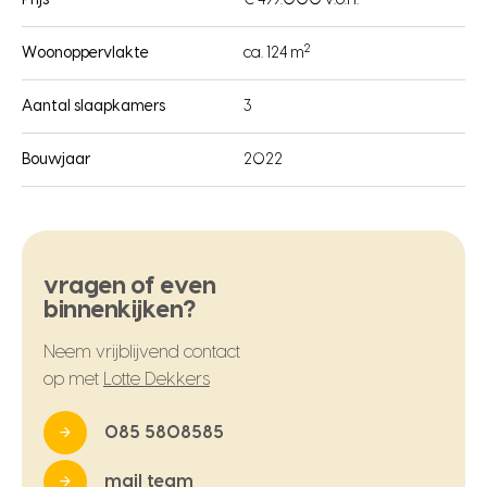
Prijs
€ 499.000 v.o.n.
2
Woonoppervlakte
ca. 124 m
Aantal slaapkamers
3
Bouwjaar
2022
vragen of even
binnenkijken?
Neem vrijblijvend contact
op met
Lotte Dekkers
085 5808585
mail team