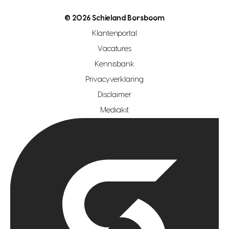
open woningwaarde dag
nutsvoorziening
makelaar regio den haag
© 2026 Schieland Borsboom
makelaar regio rotterdam
Klantenportal
makelaar regio zoetermeer
Vacatures
hypotheekshop regio den haag
Kennisbank
Privacyverklaring
hypotheekshop regio rotterdam
Disclaimer
hypotheekshop regio zoetermeer
Mediakit