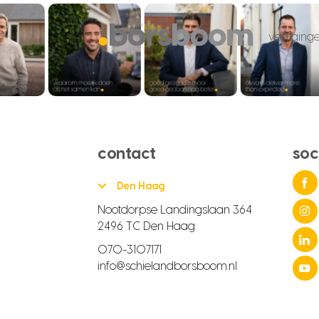
vestiging
contact
soc
Den Haag
Nootdorpse Landingslaan 364
2496 TC Den Haag
070-3107171
info@schielandborsboom.nl