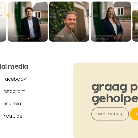
aanbod
verkopen
wonen
n
en
ial media
Facebook
graag
p
Instagram
geholp
Linkedin
stel je vraag
Youtube