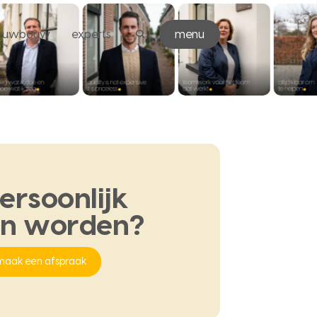
ieuwbouw
experts
menu
ersoonlijk
en
worden?
maak een afspraak