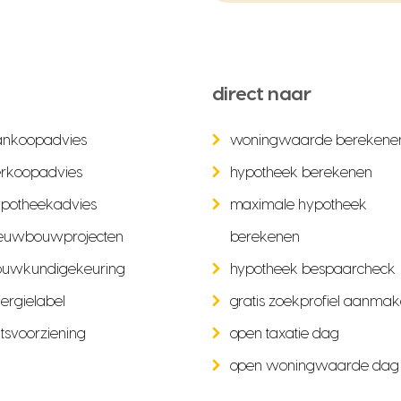
direct naar
ankoopadvies
woningwaarde berekene
rkoopadvies
hypotheek berekenen
potheekadvies
maximale hypotheek
euwbouwprojecten
berekenen
ouwkundigekeuring
hypotheek bespaarcheck
ergielabel
gratis zoekprofiel aanma
tsvoorziening
open taxatie dag
open woningwaarde dag