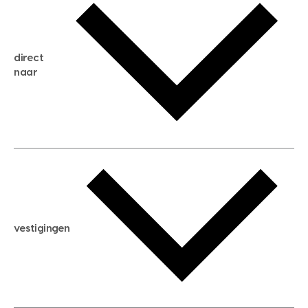
gratis zoekservice
huis verkopen
direct
huis kopen
naar
huis verhuren
huis huren
huis taxeren
woningwaarde berekenen
aankoopadvies
hypotheek berekenen
verkoopadvies
maximale hypotheek berekenen
hypotheekadvies
vestigingen
hypotheek bespaarcheck
nieuwbouwprojecten
gratis zoekprofiel aanmaken
bouwkundigekeuring
open taxatie dag
energielabel