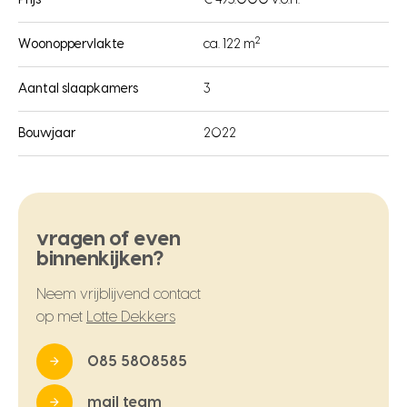
Prijs
€ 495.000 v.o.n.
2
Woonoppervlakte
ca. 122 m
Aantal slaapkamers
3
Bouwjaar
2022
vragen of even
binnenkijken?
Neem vrijblijvend contact
op met
Lotte Dekkers
085 5808585
mail team