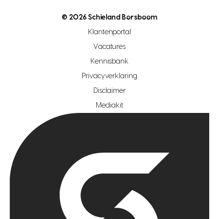
open woningwaarde dag
nutsvoorziening
makelaar regio den haag
© 2026 Schieland Borsboom
makelaar regio rotterdam
Klantenportal
makelaar regio zoetermeer
Vacatures
hypotheekshop regio den haag
Kennisbank
Privacyverklaring
hypotheekshop regio rotterdam
Disclaimer
hypotheekshop regio zoetermeer
Mediakit