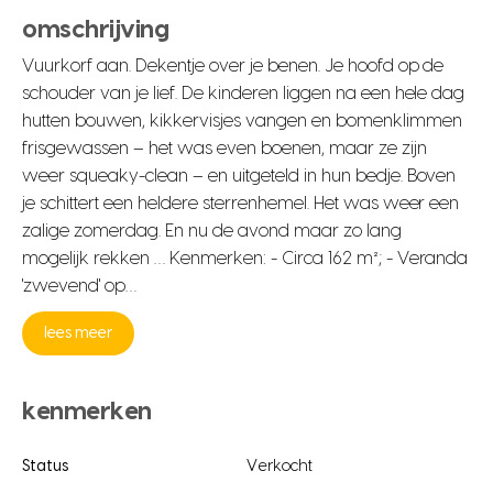
omschrijving
Vuurkorf aan. Dekentje over je benen. Je hoofd op de
schouder van je lief. De kinderen liggen na een hele dag
hutten bouwen, kikkervisjes vangen en bomenklimmen
frisgewassen – het was even boenen, maar ze zijn
weer squeaky-clean – en uitgeteld in hun bedje. Boven
je schittert een heldere sterrenhemel. Het was weer een
zalige zomerdag. En nu de avond maar zo lang
mogelijk rekken … Kenmerken: - Circa 162 m²; - Veranda
'zwevend' op…
lees meer
kenmerken
Status
Verkocht