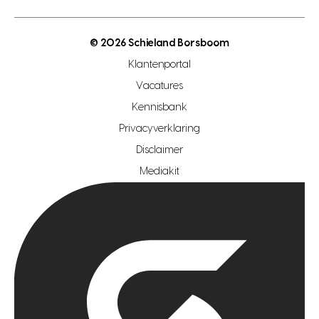
energielabel
open woningwaarde dag
nutsvoorziening
makelaar regio den haag
© 2026 Schieland Borsboom
makelaar regio rotterdam
Klantenportal
makelaar regio zoetermeer
Vacatures
hypotheekshop regio den haag
Kennisbank
Privacyverklaring
hypotheekshop regio rotterdam
Disclaimer
hypotheekshop regio zoetermeer
Mediakit