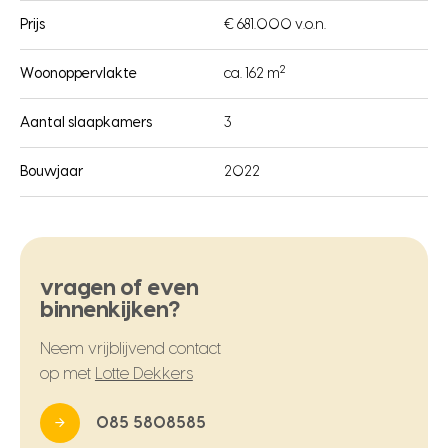
Prijs
€ 681.000 v.o.n.
2
Woonoppervlakte
ca. 162 m
Aantal slaapkamers
3
Bouwjaar
2022
vragen of even
binnenkijken?
Neem vrijblijvend contact
op met
Lotte Dekkers
085 5808585