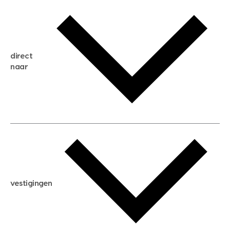
gratis waardebepaling
gratis zoekservice
huis verkopen
direct
huis kopen
naar
huis verhuren
huis huren
huis taxeren
woningwaarde berekenen
aankoopadvies
hypotheek berekenen
verkoopadvies
maximale hypotheek berekenen
hypotheekadvies
vestigingen
hypotheek bespaarcheck
nieuwbouwprojecten
gratis zoekprofiel aanmaken
bouwkundigekeuring
open taxatie dag