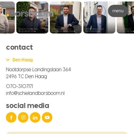
menu
contact
Den Haag
Nootdorpse Landingslaan 364
2496 TC Den Haag
070-3107171
info@schielandborsboom.nl
social media