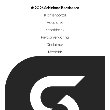
nutsvoorziening
makelaar regio den haag
© 2026 Schieland Borsboom
makelaar regio rotterdam
Klantenportal
makelaar regio zoetermeer
Vacatures
hypotheekshop regio den haag
Kennisbank
Privacyverklaring
hypotheekshop regio rotterdam
Disclaimer
hypotheekshop regio zoetermeer
Mediakit