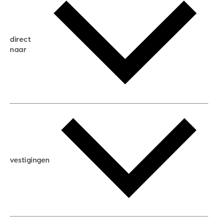
gratis zoekservice
huis verkopen
direct
huis kopen
naar
huis verhuren
huis huren
huis taxeren
woningwaarde berekenen
aankoopadvies
hypotheek berekenen
verkoopadvies
maximale hypotheek berekenen
hypotheekadvies
vestigingen
hypotheek bespaarcheck
nieuwbouwprojecten
gratis zoekprofiel aanmaken
bouwkundigekeuring
open taxatie dag
energielabel
open woningwaarde dag