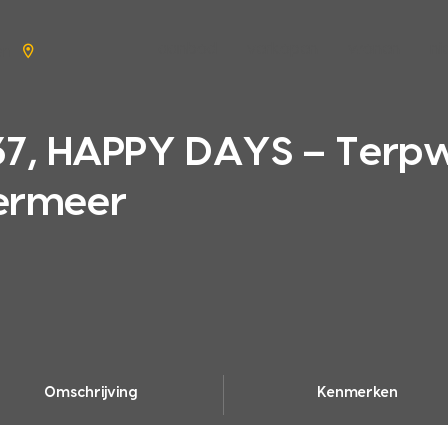
aanbod
verkopen
wonen
n
en
, HAPPY DAYS – Terpw
termeer
Omschrijving
Kenmerken