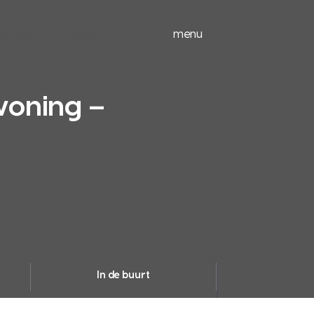
ieuwbouw
experts
menu
oning –
In de buurt