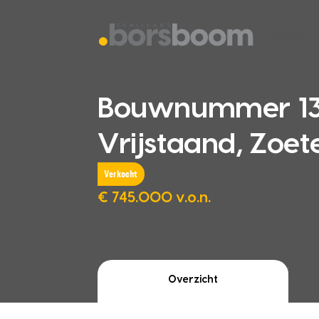
vestiging
Bouwnummer 137
Vrijstaand, Zoe
Verkocht
€ 745.000 v.o.n.
Overzicht