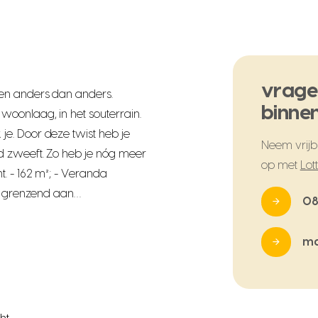
vrage
en anders dan anders.
binnen
oonlaag, in het souterrain.
e. Door deze twist heb je
Neem vrijbl
d zweeft. Zo heb je nóg meer
op met
Lot
. - 162 m²; - Veranda
in grenzend aan…
08
ma