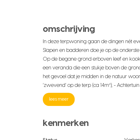
omschrijving
In deze terpwoning gaan de dingen nét ev
Slapen en badderen doe je op de onderste w
Op de begane grond erboven leef en kook j
een veranda die een stukje boven de gron
het gevoel dat je midden in de natuur woont
‘zwevend’ op de terp (ca 14m²); - Achtertu
lees meer
kenmerken