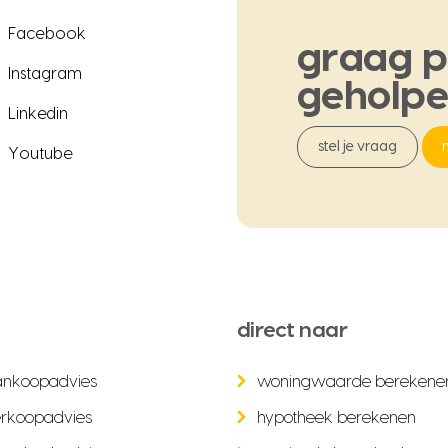
Facebook
graag
p
Instagram
geholp
Linkedin
stel je vraag
Youtube
direct naar
ankoopadvies
woningwaarde berekene
rkoopadvies
hypotheek berekenen