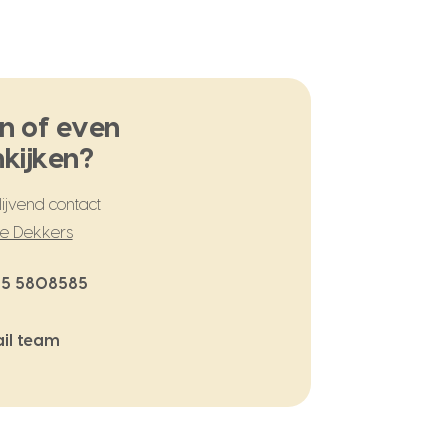
n of even
kijken?
ijvend contact
te Dekkers
5 5808585
il team