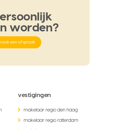
ersoonlijk
en
worden?
maak een afspraak
vestigingen
n
makelaar regio den haag
makelaar regio rotterdam