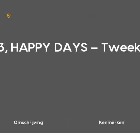
aanbod
verkopen
wonen
n
en
, HAPPY DAYS – Tweek
Omschrijving
Kenmerken