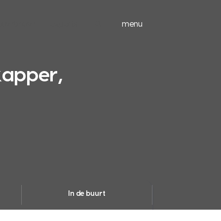
ieuwbouw
experts
menu
apper,
In de buurt