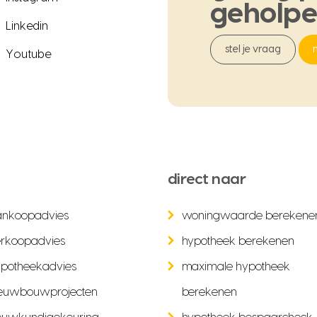
geholp
Linkedin
stel je vraag
Youtube
direct naar
ankoopadvies
woningwaarde berekene
rkoopadvies
hypotheek berekenen
potheekadvies
maximale hypotheek
euwbouwprojecten
berekenen