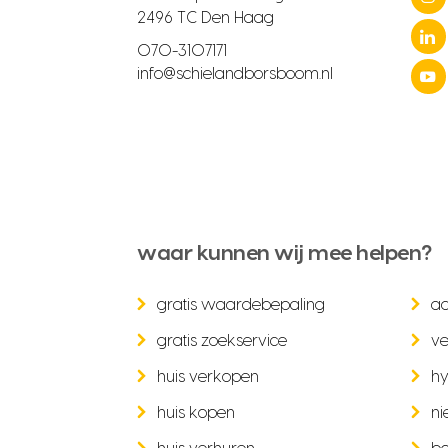
2496 TC Den Haag
070-3107171
info@schielandborsboom.nl
waar kunnen wij mee helpen?
gratis waardebepaling
a
gratis zoekservice
ve
huis verkopen
hy
huis kopen
ni