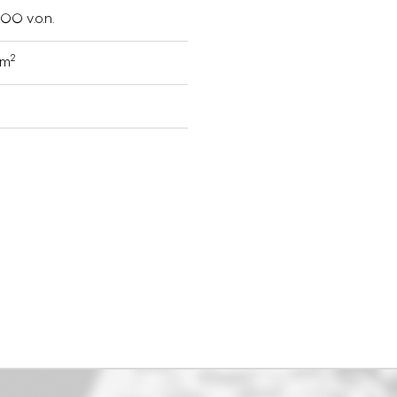
00 v.o.n.
2
 m