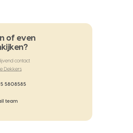
n of even
kijken?
ijvend contact
te Dekkers
5 5808585
il team