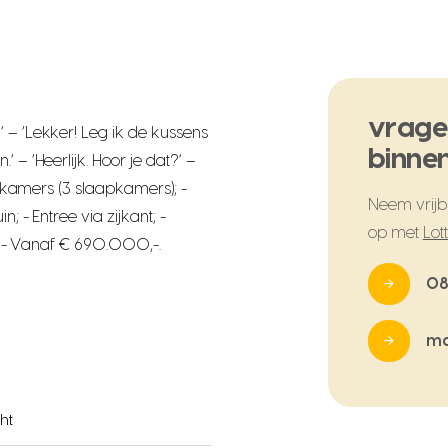
vrage
 – ‘Lekker! Leg ik de kussens
binnen
 – ‘Heerlijk. Hoor je dat?’ –
 4 kamers (3 slaapkamers); -
Neem vrijbl
; - Entree via zijkant; -
op met
Lot
ng; - Vanaf € 690.000,-.
08
ma
ht