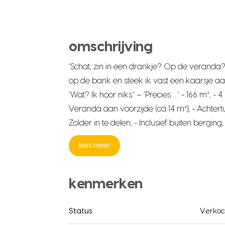
omschrijving
‘Schat, zin in een drankje? Op de veranda?’
op de bank en steek ik vast een kaarsje aan.’
‘Wat? Ik hoor niks.’ – ‘Precies …’ - 166 m²; -
Veranda aan voorzijde (ca 14 m²); - Achtertuin
Zolder in te delen; - Inclusief buiten bergi
lees meer
kenmerken
Status
Verkoc