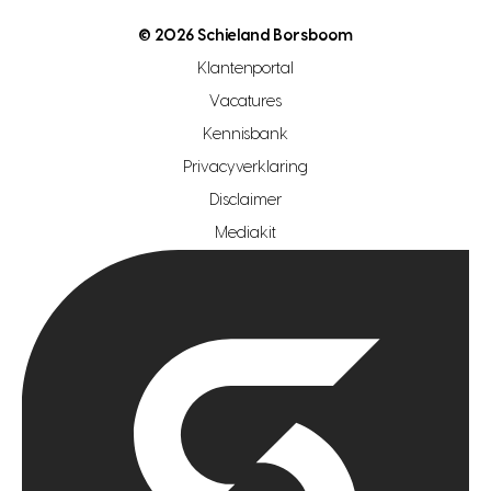
nutsvoorziening
makelaar regio den haag
© 2026 Schieland Borsboom
makelaar regio rotterdam
Klantenportal
makelaar regio zoetermeer
Vacatures
hypotheekshop regio den haag
Kennisbank
Privacyverklaring
hypotheekshop regio rotterdam
Disclaimer
hypotheekshop regio zoetermeer
Mediakit