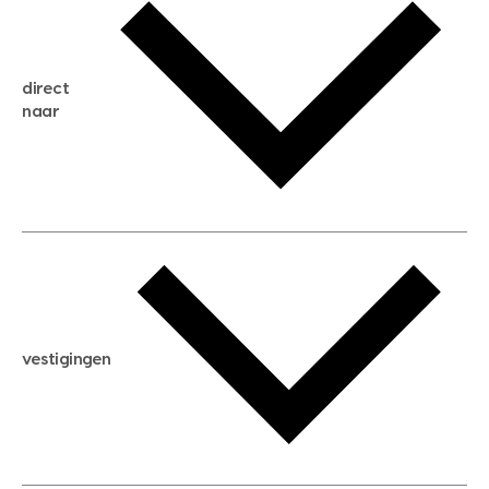
gratis zoekservice
huis verkopen
direct
huis kopen
naar
huis verhuren
huis huren
huis taxeren
woningwaarde berekenen
aankoopadvies
hypotheek berekenen
verkoopadvies
maximale hypotheek berekenen
hypotheekadvies
vestigingen
hypotheek bespaarcheck
nieuwbouwprojecten
gratis zoekprofiel aanmaken
bouwkundigekeuring
open taxatie dag
energielabel
open woningwaarde dag