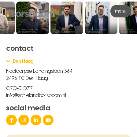
menu
contact
Den Haag
Nootdorpse Landingslaan 364
2496 TC Den Haag
070-3107171
info@schielandborsboom.nl
social media