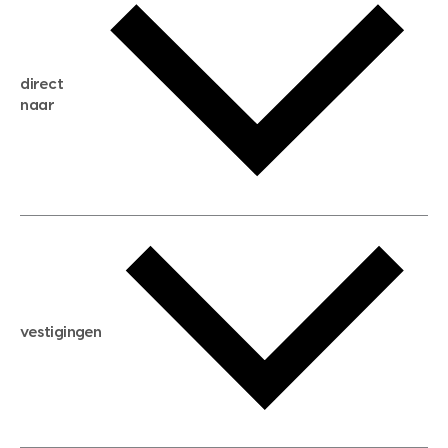
gratis zoekservice
huis verkopen
direct
huis kopen
naar
huis verhuren
huis huren
huis taxeren
woningwaarde berekenen
aankoopadvies
hypotheek berekenen
verkoopadvies
maximale hypotheek berekenen
hypotheekadvies
vestigingen
hypotheek bespaarcheck
nieuwbouwprojecten
gratis zoekprofiel aanmaken
bouwkundigekeuring
open taxatie dag
energielabel