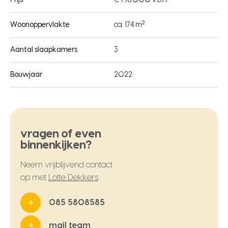
Prijs
€ 796.000 v.o.n.
2
Woonoppervlakte
ca. 174 m
Aantal slaapkamers
3
Bouwjaar
2022
vragen of even
binnenkijken?
Neem vrijblijvend contact
op met
Lotte Dekkers
085 5808585
mail team