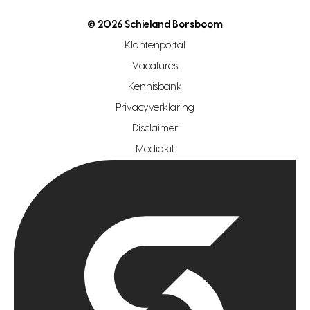
open woningwaarde dag
nutsvoorziening
makelaar regio den haag
© 2026 Schieland Borsboom
makelaar regio rotterdam
Klantenportal
makelaar regio zoetermeer
Vacatures
hypotheekshop regio den haag
Kennisbank
Privacyverklaring
hypotheekshop regio rotterdam
Disclaimer
hypotheekshop regio zoetermeer
Mediakit