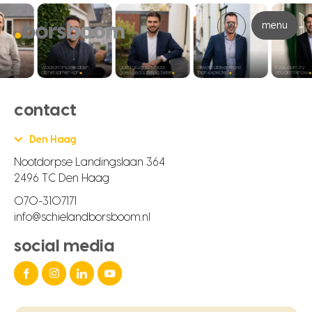
menu
contact
Den Haag
Nootdorpse Landingslaan 364
2496 TC Den Haag
070-3107171
info@schielandborsboom.nl
social media