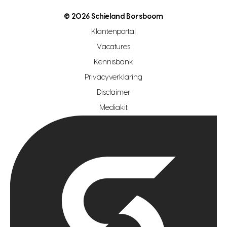
nutsvoorziening
makelaar regio den haag
© 2026 Schieland Borsboom
makelaar regio rotterdam
Klantenportal
makelaar regio zoetermeer
Vacatures
hypotheekshop regio den haag
Kennisbank
Privacyverklaring
hypotheekshop regio rotterdam
Disclaimer
hypotheekshop regio zoetermeer
Mediakit