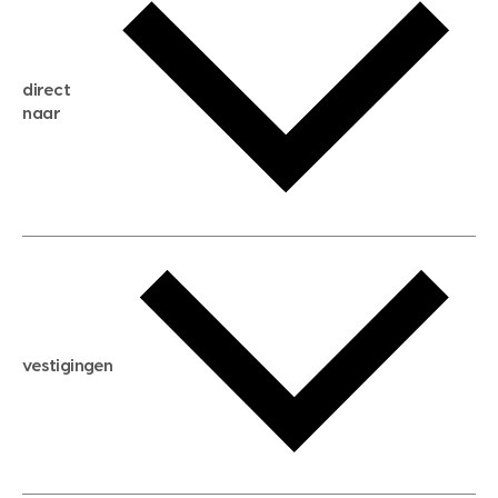
gratis zoekservice
huis verkopen
direct
huis kopen
naar
huis verhuren
huis huren
huis taxeren
woningwaarde berekenen
aankoopadvies
hypotheek berekenen
verkoopadvies
maximale hypotheek berekenen
hypotheekadvies
vestigingen
hypotheek bespaarcheck
nieuwbouwprojecten
gratis zoekprofiel aanmaken
bouwkundigekeuring
open taxatie dag
energielabel
open woningwaarde dag