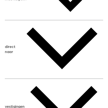
gratis waardebepaling
gratis zoekservice
huis verkopen
direct
huis kopen
naar
huis verhuren
huis huren
huis taxeren
woningwaarde berekenen
aankoopadvies
hypotheek berekenen
verkoopadvies
maximale hypotheek berekenen
hypotheekadvies
vestigingen