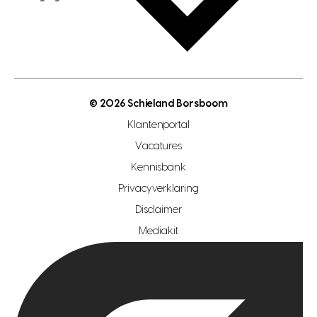
hypotheek bespaarcheck
nieuwbouwprojecten
gratis zoekprofiel aanmaken
bouwkundigekeuring
open taxatie dag
energielabel
open woningwaarde dag
nutsvoorziening
makelaar regio den haag
© 2026 Schieland Borsboom
makelaar regio rotterdam
Klantenportal
makelaar regio zoetermeer
Vacatures
hypotheekshop regio den haag
Kennisbank
Privacyverklaring
hypotheekshop regio rotterdam
Disclaimer
hypotheekshop regio zoetermeer
Mediakit