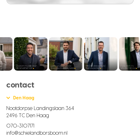
contact
Den Haag
Nootdorpse Landingslaan 364
2496 TC Den Haag
070-3107171
info@schielandborsboom.nl