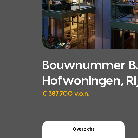
Bouwnummer B.1.
Hofwoningen, Ri
€ 387.700 v.o.n.
Overzicht