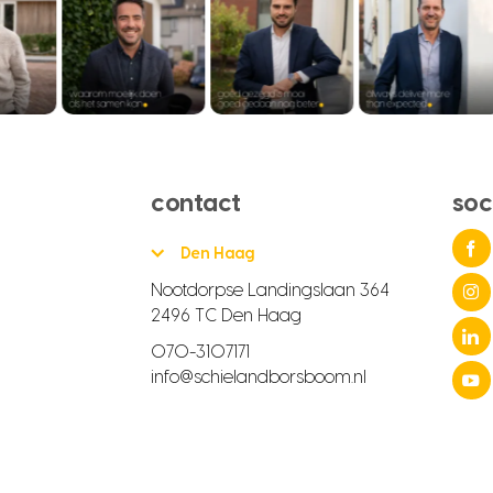
contact
soc
Den Haag
Nootdorpse Landingslaan 364
2496 TC Den Haag
070-3107171
info@schielandborsboom.nl