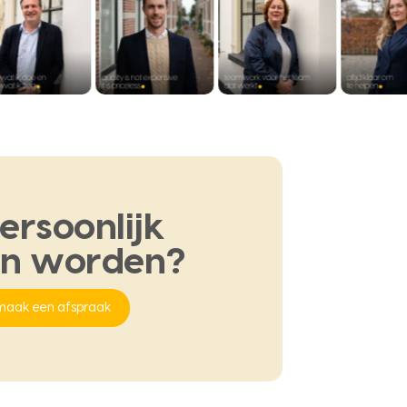
ersoonlijk
en
worden?
maak een afspraak