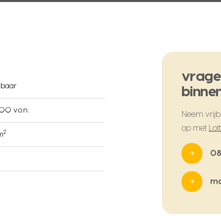
vrage
kbaar
binnen
00 v.o.n.
Neem vrijbl
op met
Lot
2
 m
08
ma