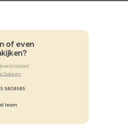
n of even
kijken?
ijvend contact
te Dekkers
5 5808585
il team