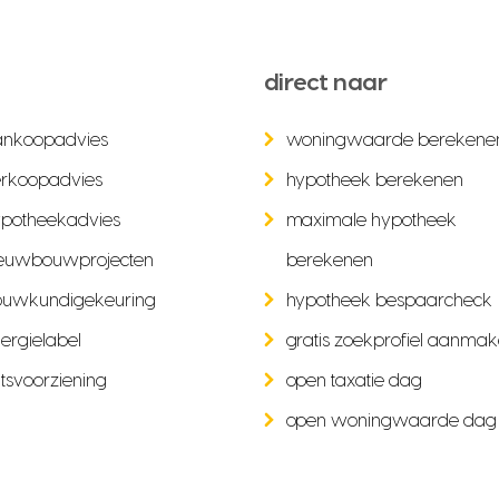
direct naar
ankoopadvies
woningwaarde berekene
rkoopadvies
hypotheek berekenen
potheekadvies
maximale hypotheek
euwbouwprojecten
berekenen
ouwkundigekeuring
hypotheek bespaarcheck
ergielabel
gratis zoekprofiel aanma
tsvoorziening
open taxatie dag
open woningwaarde dag