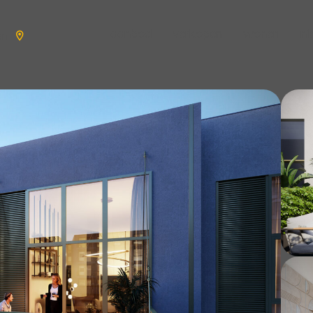
aanbod
verkopen
wonen
n
en