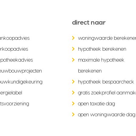
direct naar
ankoopadvies
woningwaarde berekene
rkoopadvies
hypotheek berekenen
potheekadvies
maximale hypotheek
euwbouwprojecten
berekenen
ouwkundigekeuring
hypotheek bespaarcheck
ergielabel
gratis zoekprofiel aanma
tsvoorziening
open taxatie dag
open woningwaarde dag