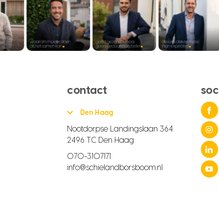
contact
soc
Den Haag
Nootdorpse Landingslaan 364
2496 TC Den Haag
070-3107171
info@schielandborsboom.nl