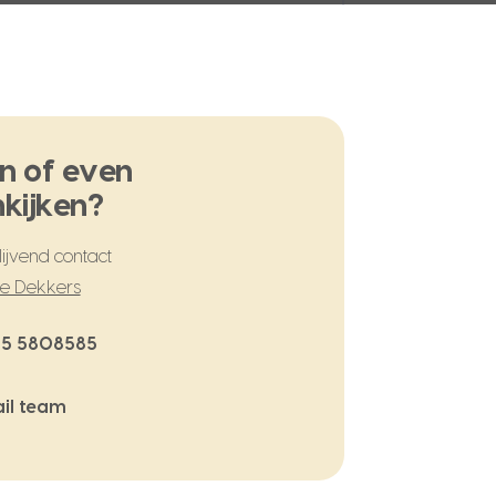
n of even
kijken?
ijvend contact
te Dekkers
5 5808585
il team