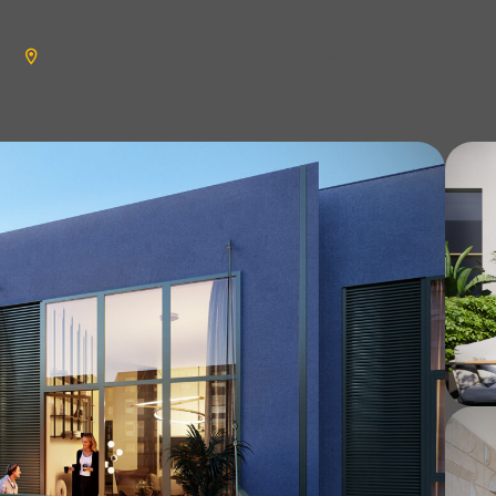
aanbod
verkopen
wonen
n
en