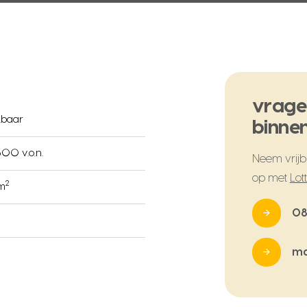
vrage
kbaar
binnen
00 v.o.n.
Neem vrijbl
op met
Lot
2
 m
08
ma