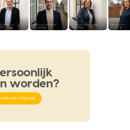
ersoonlijk
en
worden?
maak een afspraak