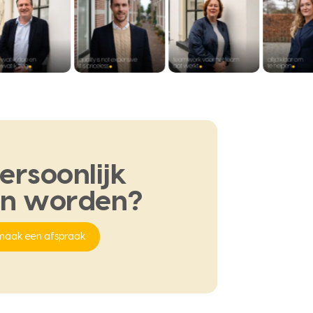
ersoonlijk
en
worden?
maak een afspraak