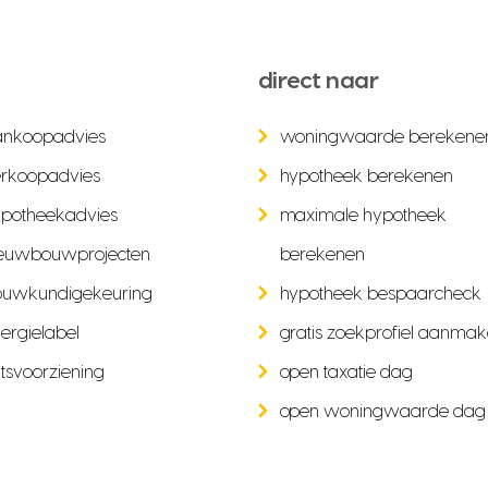
direct naar
ankoopadvies
woningwaarde berekene
rkoopadvies
hypotheek berekenen
potheekadvies
maximale hypotheek
euwbouwprojecten
berekenen
ouwkundigekeuring
hypotheek bespaarcheck
ergielabel
gratis zoekprofiel aanma
tsvoorziening
open taxatie dag
open woningwaarde dag