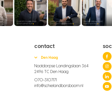
contact
soc
Den Haag
Nootdorpse Landingslaan 364
2496 TC Den Haag
070-3107171
info@schielandborsboom.nl